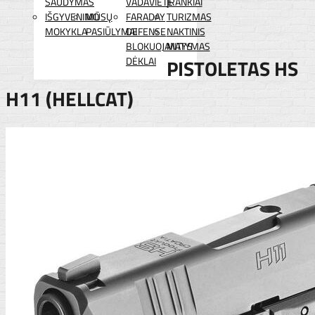
ŠAUDYMAS
VADAVIETĖ
ĮRANKIAI
IŠGYVENIMO
MŪSŲ
FARADAY
TURIZMAS
MOKYKLA
PASIŪLYMAI
DEFENSE
NAKTINIS
BLOKUOJANTYS
MATYMAS
DĖKLAI
PISTOLETAS HS
H11 (HELLCAT)