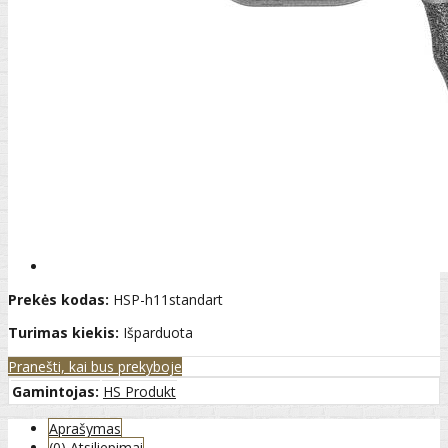
Prekės kodas:
HSP-h11standart
Turimas kiekis:
Išparduota
Pranešti, kai bus prekyboje
Gamintojas:
HS Produkt
Aprašymas
(0) Atsiliepimai