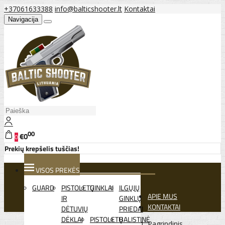
+37061633388
info@balticshooter.lt
Kontaktai
Navigacija
00
€0
0
Prekių krepšelis tuščias!
VISOS PREKĖS
GUARD
PISTOLETŲ
GINKLAI
ILGŲJŲ
APIE MUS
IR
GINKLŲ
KONTAKTAI
DĖTUVIŲ
PRIEDAI
DĖKLAI
PISTOLETŲ
BALISTINĖ
Pagrindinis