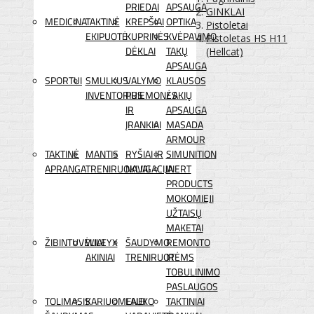
PRIEDAI
APSAUGA
GINKLAI
MEDICINA
TAKTINĖ
KREPŠIAI
OPTIKA
Pistoletai
EKIPUOTĖ
KUPRINĖS
KVĖPAVIMO
Pistoletas HS H11
DĖKLAI
TAKŲ
(Hellcat)
APSAUGA
SPORTUI
SMULKUS
VALYMO
KLAUSOS
INVENTORIUS
PRIEMONĖS
/ AKIŲ
IR
APSAUGA
ĮRANKIAI
MASADA
ARMOUR
TAKTINĖ
MANTIS
RYŠIAI IR
SIMUNITION
APRANGA
TRENIRUOKLIAI
NAVIGACIJA
INERT
PRODUCTS
MOKOMIEJI
UŽTAISŲ
MAKETAI
ŽIBINTUVĖLIAI
WILEYX
ŠAUDYMO
REMONTO
AKINIAI
TRENIRUOTĖMS
IR
TOBULINIMO
PASLAUGOS
TOLIMASIS
KARIUOMENEI
LAUKO
TAKTINIAI