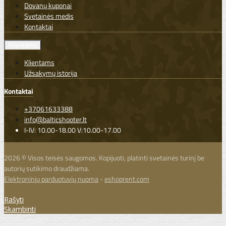
Dovanų kuponai
Svetainės medis
Kontaktai
Klientams
Klientams
Užsakymų istorija
Kontaktai
+37061633388
info@balticshooter.lt
I-IV: 10.00-18.00 V:10.00-17.00
2026 © Visos teisės saugomos. Kopijuoti, platinti svetainės turinį be
autorių sutikimo draudžiama.
Elektroninių parduotuvių nuoma
-
eshoprent.com
Rašyti
Skambinti