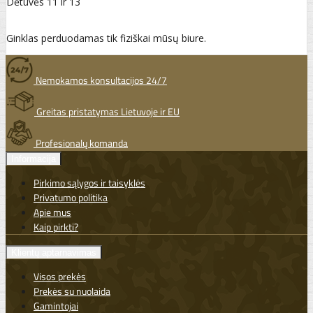
Dėtuvės 11 ir 13
Ginklas perduodamas tik fiziškai mūsų biure.
Nemokamos konsultacijos 24/7
Greitas pristatymas Lietuvoje ir EU
Profesionalų komanda
Informacija
Pirkimo sąlygos ir taisyklės
Privatumo politika
Apie mus
Kaip pirkti?
Klientų aptarnavimas
Visos prekės
Prekės su nuolaida
Gamintojai