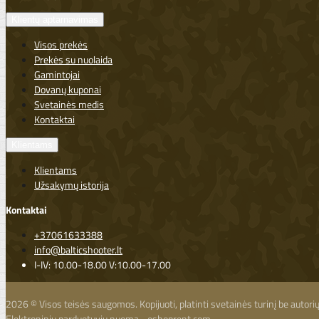
Klientų aptarnavimas
Visos prekės
Prekės su nuolaida
Gamintojai
Dovanų kuponai
Svetainės medis
Kontaktai
Klientams
Klientams
Užsakymų istorija
Kontaktai
+37061633388
info@balticshooter.lt
I-IV: 10.00-18.00 V:10.00-17.00
2026 © Visos teisės saugomos. Kopijuoti, platinti svetainės turinį be autor
Elektroninių parduotuvių nuoma
-
eshoprent.com