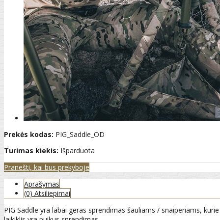
Prekės kodas:
PIG_Saddle_OD
Turimas kiekis:
Išparduota
Pranešti, kai bus prekyboje
Aprašymas
(0) Atsiliepimai
PIG Saddle yra labai geras sprendimas šauliams / snaiperiams, kurie
laikiklis yra puikus sprendimas.