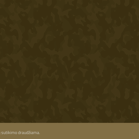
ių sutikimo draudžiama.