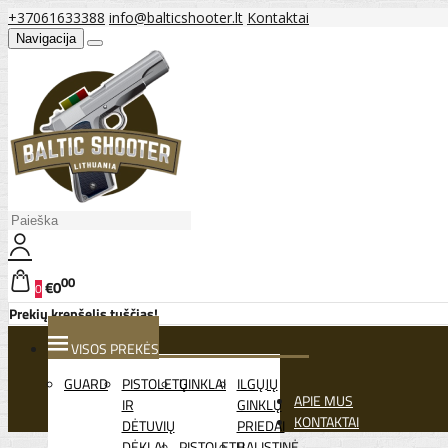
+37061633388
info@balticshooter.lt
Kontaktai
Navigacija
00
€0
0
Prekių krepšelis tuščias!
VISOS PREKĖS
GUARD
PISTOLETŲ
GINKLAI
ILGŲJŲ
APIE MUS
IR
GINKLŲ
KONTAKTAI
DĖTUVIŲ
PRIEDAI
DĖKLAI
PISTOLETŲ
BALISTINĖ