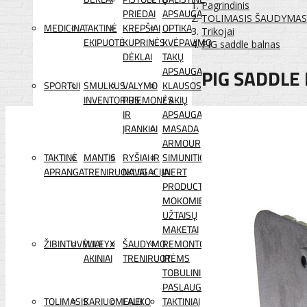
Pagrindinis
PRIEDAI
APSAUGA
TOLIMASIS ŠAUDYMAS
MEDICINA
TAKTINĖ
KREPŠIAI
OPTIKA
Trikojai
EKIPUOTĖ
KUPRINĖS
KVĖPAVIMO
PIG saddle balnas
DĖKLAI
TAKŲ
PIG SADDLE
APSAUGA
SPORTUI
SMULKUS
VALYMO
KLAUSOS
INVENTORIUS
PRIEMONĖS
/ AKIŲ
IR
APSAUGA
ĮRANKIAI
MASADA
ARMOUR
TAKTINĖ
MANTIS
RYŠIAI IR
SIMUNITION
APRANGA
TRENIRUOKLIAI
NAVIGACIJA
INERT
PRODUCTS
MOKOMIEJI
UŽTAISŲ
MAKETAI
ŽIBINTUVĖLIAI
WILEYX
ŠAUDYMO
REMONTO
AKINIAI
TRENIRUOTĖMS
IR
TOBULINIMO
PASLAUGOS
TOLIMASIS
KARIUOMENEI
LAUKO
TAKTINIAI