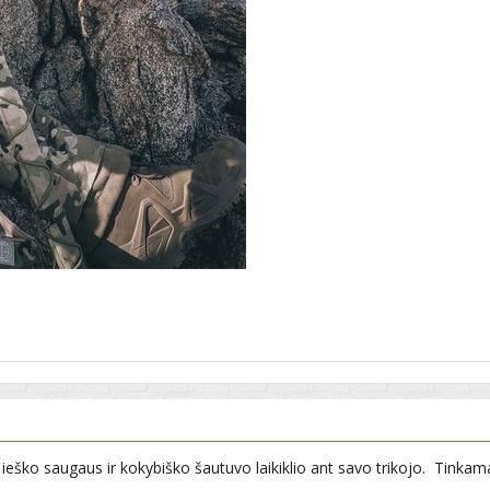
 ieško saugaus ir kokybiško šautuvo laikiklio ant savo trikojo. Tink