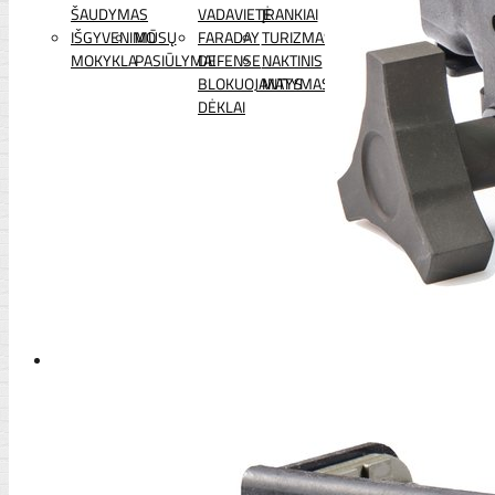
ŠAUDYMAS
VADAVIETĖ
ĮRANKIAI
IŠGYVENIMO
MŪSŲ
FARADAY
TURIZMAS
MOKYKLA
PASIŪLYMAI
DEFENSE
NAKTINIS
BLOKUOJANTYS
MATYMAS
DĖKLAI