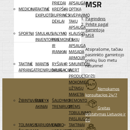
MSR
PRIEDAI
APSAUGA
MEDICINA
TAKTINĖ
KREPŠIAI
OPTIKA
EKIPUOTĖ
KUPRINĖS
KVĖPAVIMO
Pagrindinis
DĖKLAI
TAKŲ
Pirkite pagal
APSAUGA
gamintoją
SPORTUI
SMULKUS
VALYMO
KLAUSOS
MSR
INVENTORIUS
PRIEMONĖS
/ AKIŲ
IR
APSAUGA
Atsiprašome, tačiau
ĮRANKIAI
MASADA
pasirinkto gamintojo
ARMOUR
prekių šiuo metu
TAKTINĖ
MANTIS
RYŠIAI IR
SIMUNITION
neturime!
APRANGA
TRENIRUOKLIAI
NAVIGACIJA
INERT
Grįžti
PRODUCTS
MOKOMIEJI
UŽTAISŲ
Nemokamos
MAKETAI
konsultacijos 24/7
ŽIBINTUVĖLIAI
WILEYX
ŠAUDYMO
REMONTO
AKINIAI
TRENIRUOTĖMS
IR
Greitas
TOBULINIMO
pristatymas Lietuvoje ir
PASLAUGOS
EU
TOLIMASIS
KARIUOMENEI
LAUKO
TAKTINIAI