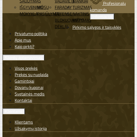
ŠAUDYMAS
VADAVIETĖ
ĮRANKIAI
Profesionalų
IŠGYVENIMO
MŪSŲ
FARADAY
TURIZMAS
komanda
MOKYKLA
PASIŪLYMAI
DEFENSE
NAKTINIS
Informacija
BLOKUOJANTYS
MATYMAS
DĖKLAI
Pirkimo sąlygos ir taisyklės
Privatumo politika
Apie mus
Kaip pirkti?
Klientų aptarnavimas
Visos prekės
Prekės su nuolaida
Gamintojai
Dovanų kuponai
Svetainės medis
Kontaktai
Klientams
Klientams
Užsakymų istorija