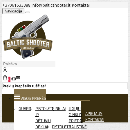
+37061633388
info@balticshooter.lt
Kontaktai
Navigacija
00
€0
0
Prekių krepšelis tuščias!
VISOS PREKĖS
GUARD
PISTOLETŲ
GINKLAI
ILGŲJŲ
APIE MUS
IR
GINKLŲ
KONTAKTAI
DĖTUVIŲ
PRIEDAI
DĖKLAI
PISTOLETŲ
BALISTINĖ