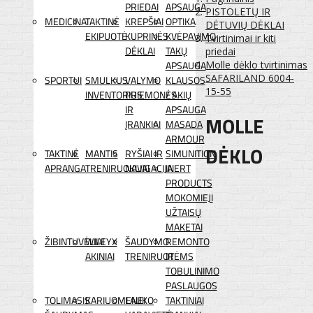
PRIEDAI
APSAUGA
PISTOLETŲ IR
MEDICINA
TAKTINĖ
KREPŠIAI
OPTIKA
DĖTUVIŲ DĖKLAI
EKIPUOTĖ
KUPRINĖS
KVĖPAVIMO
Tvirtinimai ir kiti
DĖKLAI
TAKŲ
priedai
APSAUGA
Molle dėklo tvirtinimas
SAFARILAND 6004-
SPORTUI
SMULKUS
VALYMO
KLAUSOS
15-55
INVENTORIUS
PRIEMONĖS
/ AKIŲ
IR
APSAUGA
MOLLE
ĮRANKIAI
MASADA
ARMOUR
DĖKLO
TAKTINĖ
MANTIS
RYŠIAI IR
SIMUNITION
APRANGA
TRENIRUOKLIAI
NAVIGACIJA
INERT
PRODUCTS
MOKOMIEJI
UŽTAISŲ
MAKETAI
ŽIBINTUVĖLIAI
WILEYX
ŠAUDYMO
REMONTO
AKINIAI
TRENIRUOTĖMS
IR
TOBULINIMO
PASLAUGOS
TOLIMASIS
KARIUOMENEI
LAUKO
TAKTINIAI