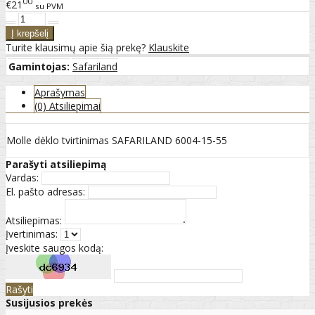
00
€21
su PVM
Turite klausimų apie šią prekę?
Klauskite
Gamintojas:
Safariland
Aprašymas
(0) Atsiliepimai
Molle dėklo tvirtinimas SAFARILAND 6004-15-55
Parašyti atsiliepimą
Vardas:
El. pašto adresas:
Atsiliepimas:
Įvertinimas:
Įveskite saugos kodą:
Rašyti
Susijusios prekės