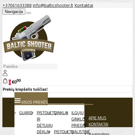
+37061633388
info@balticshooter.lt
Kontaktai
Navigacija
00
€0
0
Prekių krepšelis tuščias!
VISOS PREKĖS
GUARD
PISTOLETŲ
GINKLAI
ILGŲJŲ
APIE MUS
IR
GINKLŲ
KONTAKTAI
DĖTUVIŲ
PRIEDAI
DĖKLAI
PISTOLETŲ
BALISTINĖ
Pagrindinis