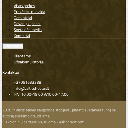
Visos prekės
Prekės su nuolaida
Gamintojai
Dovanų kuponai
Svetainės medis
Kontaktai
Klientams
Klientams
Užsakymų istorija
Kontaktai
+37061633388
info@balticshooter.lt
I-IV: 10.00-18.00 V:10.00-17.00
2026 © Visos teisės saugomos. Kopijuoti, platinti svetainės turinį be
autorių sutikimo draudžiama.
Elektroninių parduotuvių nuoma
-
eshoprent.com