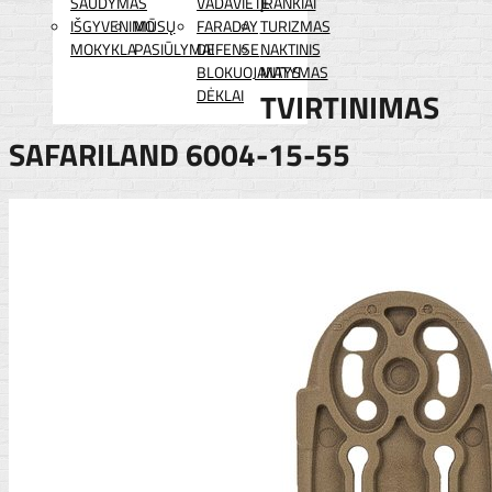
ŠAUDYMAS
VADAVIETĖ
ĮRANKIAI
IŠGYVENIMO
MŪSŲ
FARADAY
TURIZMAS
MOKYKLA
PASIŪLYMAI
DEFENSE
NAKTINIS
BLOKUOJANTYS
MATYMAS
DĖKLAI
TVIRTINIMAS
SAFARILAND 6004-15-55