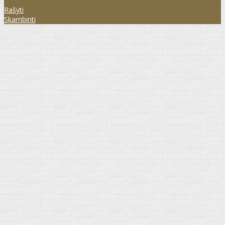
Rašyti
Skambinti