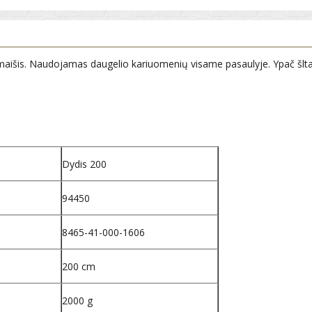
maišis. Naudojamas daugelio kariuomenių visame pasaulyje. Ypač šlta
Dydis 200
94450
8465-41-000-1606
200 cm
2000 g