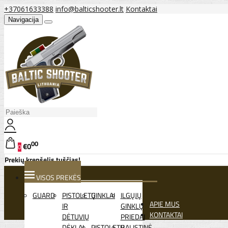
+37061633388
info@balticshooter.lt
Kontaktai
Navigacija
00
€0
0
Prekių krepšelis tuščias!
VISOS PREKĖS
GUARD
PISTOLETŲ
GINKLAI
ILGŲJŲ
APIE MUS
IR
GINKLŲ
KONTAKTAI
DĖTUVIŲ
PRIEDAI
DĖKLAI
PISTOLETŲ
BALISTINĖ