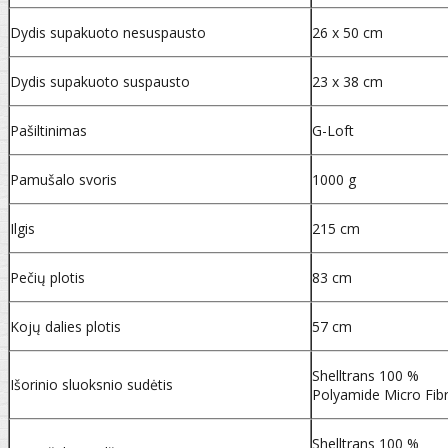
Dydis supakuoto nesuspausto
26 x 50 cm
Dydis supakuoto suspausto
23 x 38 cm
Pašiltinimas
G-Loft
Pamušalo svoris
1000 g
Ilgis
215 cm
Pečių plotis
83 cm
Kojų dalies plotis
57 cm
Shelltrans 100 %
Išorinio sluoksnio sudėtis
Polyamide Micro Fib
Shelltrans 100 %