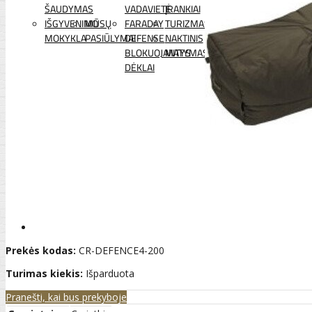
ŠAUDYMAS
VADAVIETĖ
ĮRANKIAI
IŠGYVENIMO
MŪSŲ
FARADAY
TURIZMAS
MOKYKLA
PASIŪLYMAI
DEFENSE
NAKTINIS
BLOKUOJANTYS
MATYMAS
DĖKLAI
Prekės kodas:
CR-DEFENCE4-200
Turimas kiekis:
Išparduota
Pranešti, kai bus prekyboje