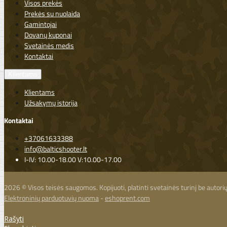
Visos prekės
Prekės su nuolaida
Gamintojai
Dovanų kuponai
Svetainės medis
Kontaktai
Klientams
Klientams
Užsakymų istorija
Kontaktai
+37061633388
info@balticshooter.lt
I-IV: 10.00-18.00 V:10.00-17.00
2026 © Visos teisės saugomos. Kopijuoti, platinti svetainės turinį be autor
Elektroninių parduotuvių nuoma
-
eshoprent.com
Rašyti