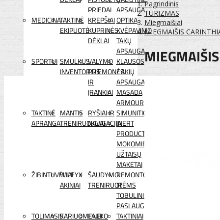
Pagrindinis
PRIEDAI
APSAUGA
TURIZMAS
MEDICINA
TAKTINĖ
KREPŠIAI
OPTIKA
Miegmaišiai
EKIPUOTĖ
KUPRINĖS
KVĖPAVIMO
MIEGMAIŠIS CARINTHIA
DĖKLAI
TAKŲ
MIEGMAIŠIS 
APSAUGA
SPORTUI
SMULKUS
VALYMO
KLAUSOS
INVENTORIUS
PRIEMONĖS
/ AKIŲ
IR
APSAUGA
ĮRANKIAI
MASADA
ARMOUR
TAKTINĖ
MANTIS
RYŠIAI IR
SIMUNITION
APRANGA
TRENIRUOKLIAI
NAVIGACIJA
INERT
PRODUCTS
MOKOMIEJI
UŽTAISŲ
MAKETAI
ŽIBINTUVĖLIAI
WILEYX
ŠAUDYMO
REMONTO
AKINIAI
TRENIRUOTĖMS
IR
TOBULINIMO
PASLAUGOS
TOLIMASIS
KARIUOMENEI
LAUKO
TAKTINIAI