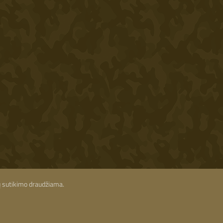
ių sutikimo draudžiama.