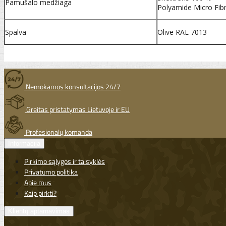
Pamušalo medžiaga
Polyamide Micro Fib
Spalva
Olive RAL 7013
Nemokamos konsultacijos 24/7
Greitas pristatymas Lietuvoje ir EU
Profesionalų komanda
Informacija
Pirkimo sąlygos ir taisyklės
Privatumo politika
Apie mus
Kaip pirkti?
Klientų aptarnavimas