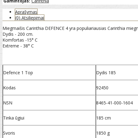
Gamintojas:
Carinthia
Aprašymas
(0) Atsiliepimai
Miegmaišis Carinthia DEFENCE 4 yra populiariausias Carinthia mieg
Dydis - 200 cm.
Komfortas -15° C
Extreme - 38° C
Defence 1 Top
Dydis 185
Kodas
92450
NSN
8465-41-000-1604
Tinka ūgiui
185 cm
Svoris
1850 g