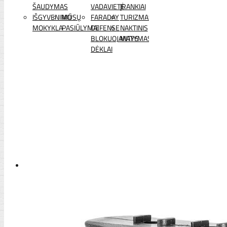
ŠAUDYMAS
VADAVIETĖ
ĮRANKIAI
IŠGYVENIMO
MŪSŲ
FARADAY
TURIZMAS
MOKYKLA
PASIŪLYMAI
DEFENSE
NAKTINIS
BLOKUOJANTYS
MATYMAS
DĖKLAI