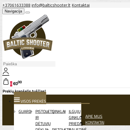
+37061633388
info@balticshooter.lt
Kontaktai
Navigacija
00
€0
0
Prekių krepšelis tuščias!
VISOS PREKĖS
GUARD
PISTOLETŲ
GINKLAI
ILGŲJŲ
APIE MUS
IR
GINKLŲ
KONTAKTAI
DĖTUVIŲ
PRIEDAI
DĖKLAI
PISTOLETŲ
BALISTINĖ