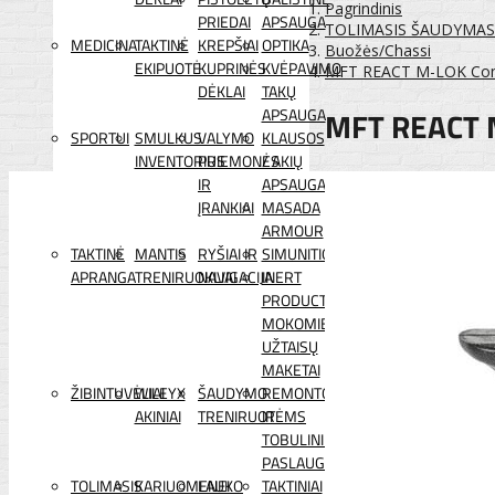
Pagrindinis
PRIEDAI
APSAUGA
TOLIMASIS ŠAUDYMAS
MEDICINA
TAKTINĖ
KREPŠIAI
OPTIKA
Buožės/Chassi
EKIPUOTĖ
KUPRINĖS
KVĖPAVIMO
MFT REACT M-LOK Comp
DĖKLAI
TAKŲ
MFT REACT 
APSAUGA
SPORTUI
SMULKUS
VALYMO
KLAUSOS
INVENTORIUS
PRIEMONĖS
/ AKIŲ
IR
APSAUGA
ĮRANKIAI
MASADA
ARMOUR
TAKTINĖ
MANTIS
RYŠIAI IR
SIMUNITION
APRANGA
TRENIRUOKLIAI
NAVIGACIJA
INERT
PRODUCTS
MOKOMIEJI
UŽTAISŲ
MAKETAI
ŽIBINTUVĖLIAI
WILEYX
ŠAUDYMO
REMONTO
AKINIAI
TRENIRUOTĖMS
IR
TOBULINIMO
PASLAUGOS
TOLIMASIS
KARIUOMENEI
LAUKO
TAKTINIAI