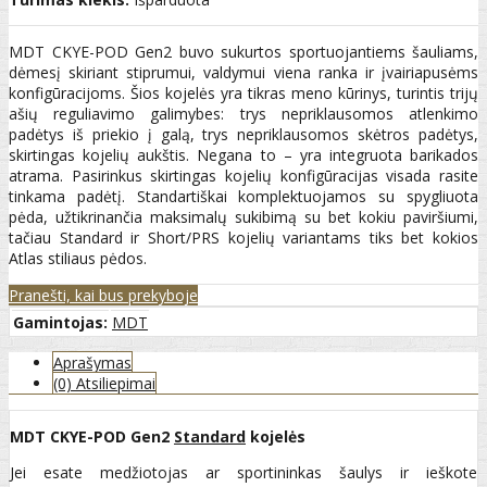
MDT CKYE-POD Gen2 buvo sukurtos sportuojantiems šauliams,
dėmesį skiriant stiprumui, valdymui viena ranka ir įvairiapusėms
konfigūracijoms. Šios kojelės yra tikras meno kūrinys, turintis trijų
ašių reguliavimo galimybes: trys nepriklausomos atlenkimo
padėtys iš priekio į galą, trys nepriklausomos skėtros padėtys,
skirtingas kojelių aukštis. Negana to – yra integruota barikados
atrama. Pasirinkus skirtingas kojelių konfigūracijas visada rasite
tinkama padėtį. Standartiškai komplektuojamos su spygliuota
pėda, užtikrinančia maksimalų sukibimą su bet kokiu paviršiumi,
tačiau Standard ir Short/PRS kojelių variantams tiks bet kokios
Atlas stiliaus pėdos.
Pranešti, kai bus prekyboje
Gamintojas:
MDT
Aprašymas
(0) Atsiliepimai
MDT CKYE-POD Gen2
Standard
kojelės
Jei esate medžiotojas ar sportininkas šaulys ir ieškote