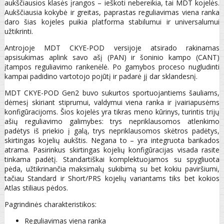
aukščiausios klasės įrangos – ieškoti nebereikia, tai MDT kojelės.
Aukščiausia kokybė ir greitas, paprastas reguliavimas viena ranka
daro šias kojeles puikia platforma stabilumui ir universalumui
užtikrinti.
Antrojoje MDT CKYE-POD versijoje atsirado rakinamas
apsisukimas aplink savo ašį (PAN) ir šoninio kampo (CANT)
įtampos reguliavimo rankenėlė. Po gamybos proceso nugludinti
kampai padidino vartotojo pojūtį ir padarė jį dar sklandesnį.
MDT CKYE-POD Gen2 buvo sukurtos sportuojantiems šauliams,
dėmesį skiriant stiprumui, valdymui viena ranka ir įvairiapusėms
konfigūracijoms. Šios kojelės yra tikras meno kūrinys, turintis trijų
ašių reguliavimo galimybes: trys nepriklausomos atlenkimo
padėtys iš priekio į galą, trys nepriklausomos skėtros padėtys,
skirtingas kojelių aukštis. Negana to – yra integruota barikados
atrama. Pasirinkus skirtingas kojelių konfigūracijas visada rasite
tinkama padėtį. Standartiškai komplektuojamos su spygliuota
pėda, užtikrinančia maksimalų sukibimą su bet kokiu paviršiumi,
tačiau Standard ir Short/PRS kojelių variantams tiks bet kokios
Atlas stiliaus pėdos.
Pagrindinės charakteristikos:
Reguliavimas viena ranka