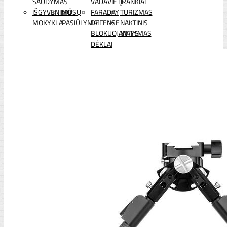
ŠAUDYMAS
VADAVIETĖ
ĮRANKIAI
IŠGYVENIMO
MŪSŲ
FARADAY
TURIZMAS
MOKYKLA
PASIŪLYMAI
DEFENSE
NAKTINIS
BLOKUOJANTYS
MATYMAS
DĖKLAI