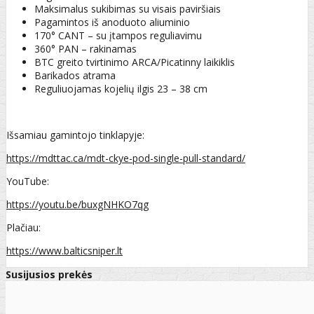
Maksimalus sukibimas su visais paviršiais
Pagamintos iš anoduoto aliuminio
170° CANT – su įtampos reguliavimu
360° PAN – rakinamas
BTC greito tvirtinimo ARCA/Picatinny laikiklis
Barikados atrama
Reguliuojamas kojelių ilgis 23 – 38 cm
Išsamiau gamintojo tinklapyje:
https://mdttac.ca/mdt-ckye-pod-single-pull-standard/
YouTube:
https://youtu.be/buxgNHKO7qg
Plačiau:
https://www.balticsniper.lt
Susijusios prekės