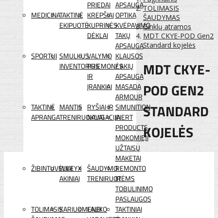
PRIEDAI
APSAUGA
TOLIMASIS
MEDICINA
TAKTINĖ
KREPŠIAI
OPTIKA
ŠAUDYMAS
EKIPUOTĖ
KUPRINĖS
KVĖPAVIMO
Ginklų atramos
DĖKLAI
TAKŲ
MDT CKYE-POD Gen2
APSAUGA
Standard kojelės
SPORTUI
SMULKUS
VALYMO
KLAUSOS
MDT CKYE-
INVENTORIUS
PRIEMONĖS
/ AKIŲ
IR
APSAUGA
POD GEN2
ĮRANKIAI
MASADA
ARMOUR
STANDARD
TAKTINĖ
MANTIS
RYŠIAI IR
SIMUNITION
APRANGA
TRENIRUOKLIAI
NAVIGACIJA
INERT
KOJELĖS
PRODUCTS
MOKOMIEJI
UŽTAISŲ
MAKETAI
ŽIBINTUVĖLIAI
WILEYX
ŠAUDYMO
REMONTO
AKINIAI
TRENIRUOTĖMS
IR
TOBULINIMO
PASLAUGOS
TOLIMASIS
KARIUOMENEI
LAUKO
TAKTINIAI