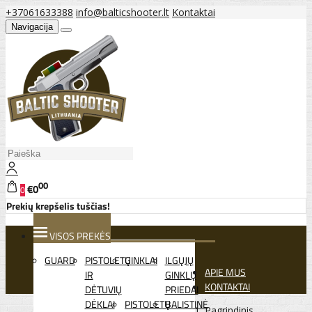
+37061633388
info@balticshooter.lt
Kontaktai
Navigacija
00
€0
0
Prekių krepšelis tuščias!
VISOS PREKĖS
GUARD
PISTOLETŲ
GINKLAI
ILGŲJŲ
APIE MUS
IR
GINKLŲ
KONTAKTAI
DĖTUVIŲ
PRIEDAI
DĖKLAI
PISTOLETŲ
BALISTINĖ
Pagrindinis