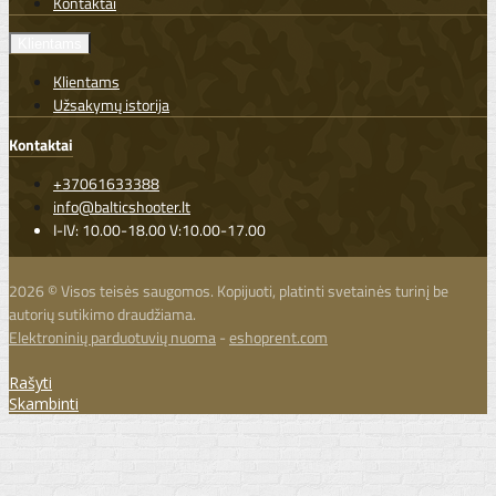
Kontaktai
Klientams
Klientams
Užsakymų istorija
Kontaktai
+37061633388
info@balticshooter.lt
I-IV: 10.00-18.00 V:10.00-17.00
2026 © Visos teisės saugomos. Kopijuoti, platinti svetainės turinį be
autorių sutikimo draudžiama.
Elektroninių parduotuvių nuoma
-
eshoprent.com
Rašyti
Skambinti