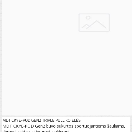
MDT CKYE-POD GEN2 TRIPLE PULL KOJELĖS
MDT CKYE-POD Gen2 buvo sukurtos sportuojantiems šauliams,
dėmesį skiriant stiprumui, valdymui..