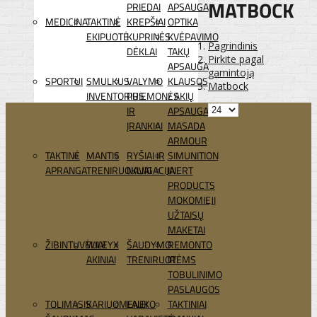
MATBOCK
PRIEDAI
APSAUGA
MEDICINA
TAKTINĖ
KREPŠIAI
OPTIKA
EKIPUOTĖ
KUPRINĖS
KVĖPAVIMO
Pagrindinis
DĖKLAI
TAKŲ
Pirkite pagal
APSAUGA
gamintoją
SPORTUI
SMULKUS
VALYMO
KLAUSOS
Matbock
INVENTORIUS
PRIEMONĖS
/ AKIŲ
IR
APSAUGA
ĮRANKIAI
MASADA
ARMOUR
TAKTINĖ
MANTIS
RYŠIAI IR
SIMUNITION
APRANGA
TRENIRUOKLIAI
NAVIGACIJA
INERT
PRODUCTS
MOKOMIEJI
UŽTAISŲ
MAKETAI
ŽIBINTUVĖLIAI
WILEYX
ŠAUDYMO
REMONTO
AKINIAI
TRENIRUOTĖMS
IR
TOBULINIMO
PASLAUGOS
TOLIMASIS
KARIUOMENEI
LAUKO
TAKTINIAI