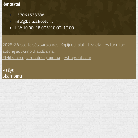
Kontaktai
+37061633388
info@balticshooter.lt
I-IV: 10.00-18.00 V:10.00-17.00
2026 © Visos teisės saugomos. Kopijuoti, platinti svetainės turinį be
autorių sutikimo draudžiama.
Elektroninių parduotuvių nuoma
-
eshoprent.com
Rašyti
Skambinti