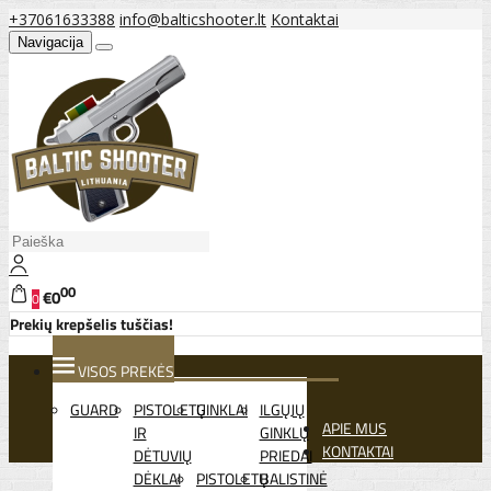
+37061633388
info@balticshooter.lt
Kontaktai
Navigacija
00
€0
0
Prekių krepšelis tuščias!
VISOS PREKĖS
GUARD
PISTOLETŲ
GINKLAI
ILGŲJŲ
APIE MUS
IR
GINKLŲ
KONTAKTAI
DĖTUVIŲ
PRIEDAI
DĖKLAI
PISTOLETŲ
BALISTINĖ