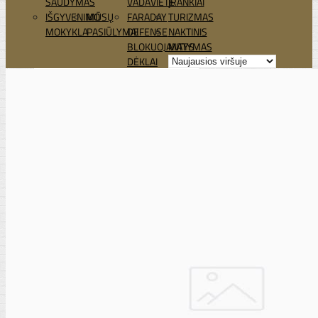
ŠAUDYMAS
VADAVIETĖ
ĮRANKIAI
IŠGYVENIMO
MŪSŲ
FARADAY
TURIZMAS
MOKYKLA
PASIŪLYMAI
DEFENSE
NAKTINIS
BLOKUOJANTYS
MATYMAS
DĖKLAI