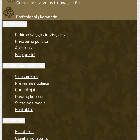
Greitas pristatymas Lietuvoje ir EU
Profesionalų komanda
Informacija
Pirkimo sąlygos ir taisyklės
Privatumo politika
Apie mus
Kaip pirkti?
Klientų aptarnavimas
Visos prekės
Prekės su nuolaida
Gamintojai
Dovanų kuponai
Svetainės medis
Kontaktai
Klientams
Klientams
Užsakymų istorija