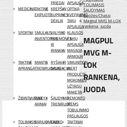
PRIEDAI
APSAUGA
TOLIMASIS
MEDICINA
TAKTINĖ
KREPŠIAI
OPTIKA
ŠAUDYMAS
EKIPUOTĖ
KUPRINĖS
KVĖPAVIMO
Buožės/Chassi
DĖKLAI
TAKŲ
Magpul MVG M-LOK
APSAUGA
rankena, juoda
SPORTUI
SMULKUS
VALYMO
KLAUSOS
MAGPUL
INVENTORIUS
PRIEMONĖS
/ AKIŲ
IR
APSAUGA
MVG M-
ĮRANKIAI
MASADA
ARMOUR
LOK
TAKTINĖ
MANTIS
RYŠIAI IR
SIMUNITION
APRANGA
TRENIRUOKLIAI
NAVIGACIJA
INERT
RANKENA,
PRODUCTS
MOKOMIEJI
JUODA
UŽTAISŲ
MAKETAI
ŽIBINTUVĖLIAI
WILEYX
ŠAUDYMO
REMONTO
AKINIAI
TRENIRUOTĖMS
IR
TOBULINIMO
PASLAUGOS
TOLIMASIS
KARIUOMENEI
LAUKO
TAKTINIAI