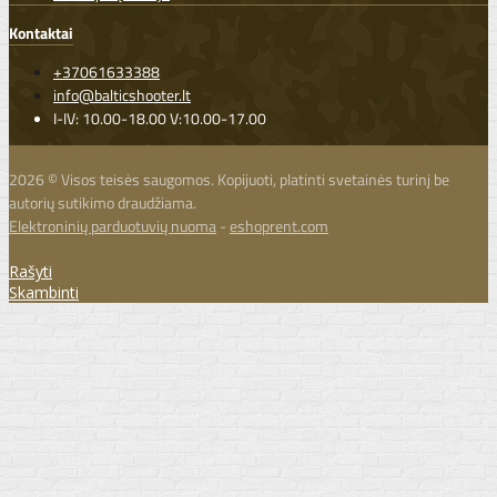
Kontaktai
+37061633388
info@balticshooter.lt
I-IV: 10.00-18.00 V:10.00-17.00
2026 © Visos teisės saugomos. Kopijuoti, platinti svetainės turinį be
autorių sutikimo draudžiama.
Elektroninių parduotuvių nuoma
-
eshoprent.com
Rašyti
Skambinti