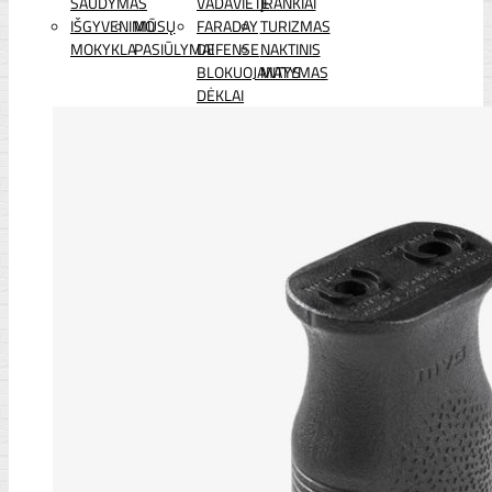
ŠAUDYMAS
VADAVIETĖ
ĮRANKIAI
IŠGYVENIMO
MŪSŲ
FARADAY
TURIZMAS
MOKYKLA
PASIŪLYMAI
DEFENSE
NAKTINIS
BLOKUOJANTYS
MATYMAS
DĖKLAI