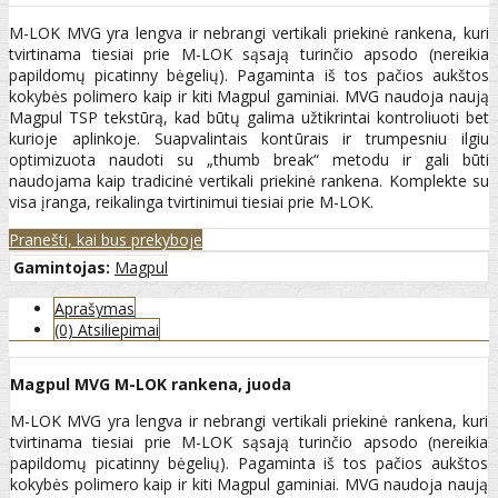
M-LOK MVG yra lengva ir nebrangi vertikali priekinė rankena, kuri
tvirtinama tiesiai prie M-LOK sąsają turinčio apsodo (nereikia
papildomų picatinny bėgelių). Pagaminta iš tos pačios aukštos
kokybės polimero kaip ir kiti Magpul gaminiai. MVG naudoja naują
Magpul TSP tekstūrą, kad būtų galima užtikrintai kontroliuoti bet
kurioje aplinkoje. Suapvalintais kontūrais ir trumpesniu ilgiu
optimizuota naudoti su „thumb break“ metodu ir gali būti
naudojama kaip tradicinė vertikali priekinė rankena. Komplekte su
visa įranga, reikalinga tvirtinimui tiesiai prie M-LOK.
Pranešti, kai bus prekyboje
Gamintojas:
Magpul
Aprašymas
(0) Atsiliepimai
Magpul MVG M-LOK rankena, juoda
M-LOK MVG yra lengva ir nebrangi vertikali priekinė rankena, kuri
tvirtinama tiesiai prie M-LOK sąsają turinčio apsodo (nereikia
papildomų picatinny bėgelių). Pagaminta iš tos pačios aukštos
kokybės polimero kaip ir kiti Magpul gaminiai. MVG naudoja naują