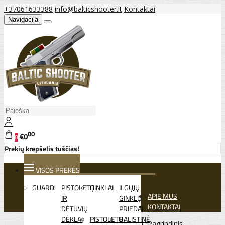
+37061633388
info@balticshooter.lt
Kontaktai
Navigacija
00
€0
0
Prekių krepšelis tuščias!
VISOS PREKĖS
GUARD
PISTOLETŲ
GINKLAI
ILGŲJŲ
APIE MUS
IR
GINKLŲ
KONTAKTAI
DĖTUVIŲ
PRIEDAI
DĖKLAI
PISTOLETŲ
BALISTINĖ
Pagrindinis