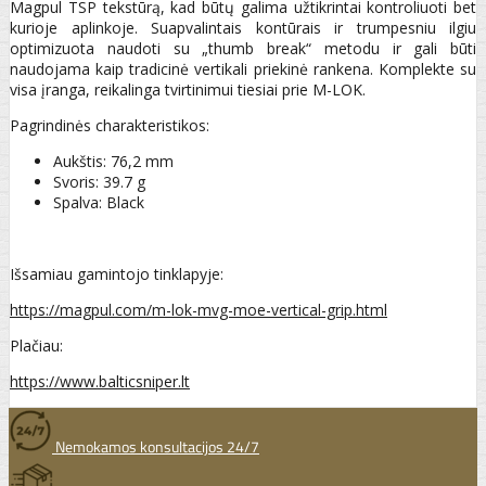
Magpul TSP tekstūrą, kad būtų galima užtikrintai kontroliuoti bet
kurioje aplinkoje. Suapvalintais kontūrais ir trumpesniu ilgiu
optimizuota naudoti su „thumb break“ metodu ir gali būti
naudojama kaip tradicinė vertikali priekinė rankena. Komplekte su
visa įranga, reikalinga tvirtinimui tiesiai prie M-LOK.
Pagrindinės charakteristikos:
Aukštis: 76,2 mm
Svoris: 39.7 g
Spalva: Black
Išsamiau gamintojo tinklapyje:
https://magpul.com/m-lok-mvg-moe-vertical-grip.html
Plačiau:
https://www.balticsniper.lt
Nemokamos konsultacijos 24/7