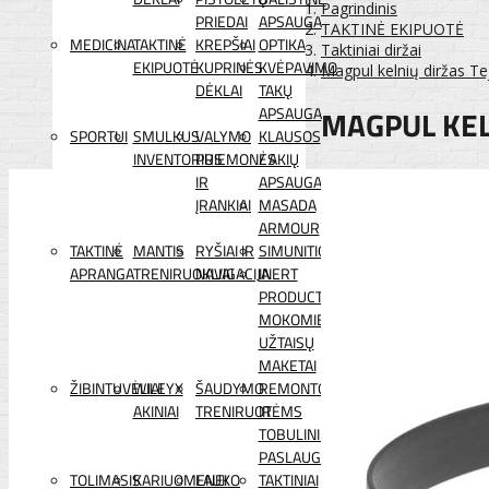
Pagrindinis
PRIEDAI
APSAUGA
TAKTINĖ EKIPUOTĖ
MEDICINA
TAKTINĖ
KREPŠIAI
OPTIKA
Taktiniai diržai
EKIPUOTĖ
KUPRINĖS
KVĖPAVIMO
Magpul kelnių diržas Te
DĖKLAI
TAKŲ
MAGPUL KELN
APSAUGA
SPORTUI
SMULKUS
VALYMO
KLAUSOS
INVENTORIUS
PRIEMONĖS
/ AKIŲ
IR
APSAUGA
ĮRANKIAI
MASADA
ARMOUR
TAKTINĖ
MANTIS
RYŠIAI IR
SIMUNITION
APRANGA
TRENIRUOKLIAI
NAVIGACIJA
INERT
PRODUCTS
MOKOMIEJI
UŽTAISŲ
MAKETAI
ŽIBINTUVĖLIAI
WILEYX
ŠAUDYMO
REMONTO
AKINIAI
TRENIRUOTĖMS
IR
TOBULINIMO
PASLAUGOS
TOLIMASIS
KARIUOMENEI
LAUKO
TAKTINIAI