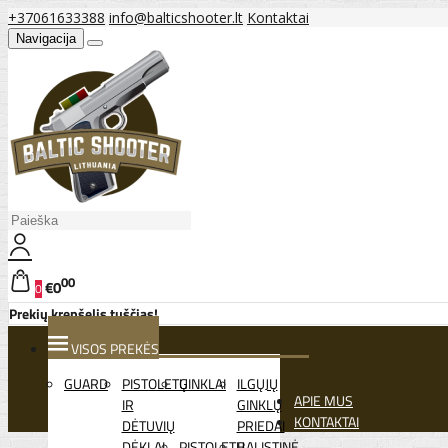
+37061633388
info@balticshooter.lt
Kontaktai
Navigacija
00
€0
0
Prekių krepšelis tuščias!
VISOS PREKĖS
GUARD
PISTOLETŲ
GINKLAI
ILGŲJŲ
APIE MUS
IR
GINKLŲ
KONTAKTAI
DĖTUVIŲ
PRIEDAI
DĖKLAI
PISTOLETŲ
BALISTINĖ