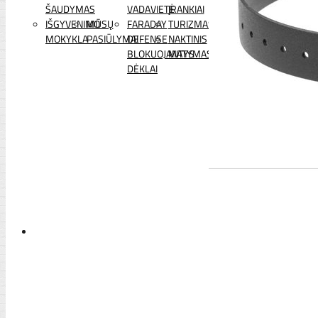
ŠAUDYMAS
VADAVIETĖ
ĮRANKIAI
IŠGYVENIMO
MŪSŲ
FARADAY
TURIZMAS
MOKYKLA
PASIŪLYMAI
DEFENSE
NAKTINIS
BLOKUOJANTYS
MATYMAS
DĖKLAI