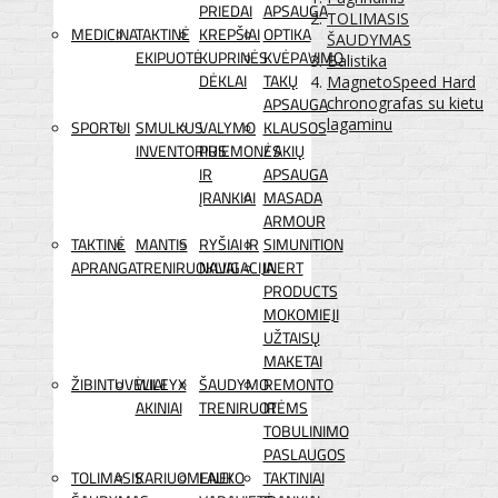
PRIEDAI
APSAUGA
TOLIMASIS
MEDICINA
TAKTINĖ
KREPŠIAI
OPTIKA
ŠAUDYMAS
EKIPUOTĖ
KUPRINĖS
KVĖPAVIMO
Balistika
DĖKLAI
TAKŲ
MagnetoSpeed Hard
APSAUGA
chronografas su kietu
lagaminu
SPORTUI
SMULKUS
VALYMO
KLAUSOS
INVENTORIUS
PRIEMONĖS
/ AKIŲ
IR
APSAUGA
ĮRANKIAI
MASADA
ARMOUR
TAKTINĖ
MANTIS
RYŠIAI IR
SIMUNITION
APRANGA
TRENIRUOKLIAI
NAVIGACIJA
INERT
PRODUCTS
MOKOMIEJI
UŽTAISŲ
MAKETAI
ŽIBINTUVĖLIAI
WILEYX
ŠAUDYMO
REMONTO
AKINIAI
TRENIRUOTĖMS
IR
TOBULINIMO
PASLAUGOS
TOLIMASIS
KARIUOMENEI
LAUKO
TAKTINIAI