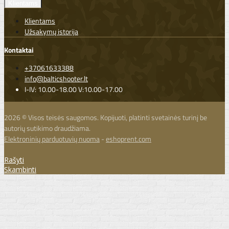
Klientams
Klientams
Užsakymų istorija
Kontaktai
+37061633388
info@balticshooter.lt
I-IV: 10.00-18.00 V:10.00-17.00
2026 © Visos teisės saugomos. Kopijuoti, platinti svetainės turinį be
autorių sutikimo draudžiama.
Elektroninių parduotuvių nuoma
-
eshoprent.com
Rašyti
Skambinti