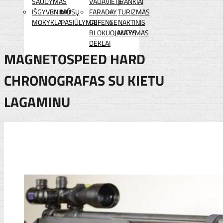
ŠAUDYMAS
VADAVIETĖ
ĮRANKIAI
IŠGYVENIMO
MŪSŲ
FARADAY
TURIZMAS
MOKYKLA
PASIŪLYMAI
DEFENSE
NAKTINIS
BLOKUOJANTYS
MATYMAS
DĖKLAI
MAGNETOSPEED HARD
CHRONOGRAFAS SU KIETU
LAGAMINU