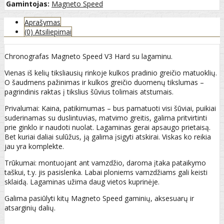
Gamintojas:
Magneto Speed
Aprašymas
(0) Atsiliepimai
Chronografas Magneto Speed V3 Hard su lagaminu.
Vienas iš kelių tiksliausių rinkoje kulkos pradinio greičio matuoklių.
O šaudmens pažinimas ir kulkos greičio duomenų tikslumas –
pagrindinis raktas į tikslius šūvius tolimais atstumais.
Privalumai: Kaina, patikimumas – bus pamatuoti visi šūviai, puikiai
suderinamas su duslintuvias, matvimo greitis, galima pritvirtinti
prie ginklo ir naudoti nuolat. Lagaminas gerai apsaugo prietaisą.
Bet kuriai daliai sulūžus, ją galima įsigyti atskirai. Viskas ko reikia
jau yra komplekte.
Trūkumai: montuojant ant vamzdžio, daroma įtaka pataikymo
taškui, t.y. jis pasislenka. Labai ploniems vamzdžiams gali keisti
sklaidą. Lagaminas užima daug vietos kuprinėje.
Galima pasiūlyti kitų Magneto Speed gaminių, aksesuarų ir
atsarginių dalių.