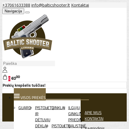
+37061633388
info@balticshooter.lt
Kontaktai
Navigacija
00
€0
0
Prekių krepšelis tuščias!
VISOS PREKĖS
GUARD
PISTOLETŲ
GINKLAI
ILGŲJŲ
APIE MUS
IR
GINKLŲ
KONTAKTAI
DĖTUVIŲ
PRIEDAI
DĖKLAI
PISTOLETŲ
BALISTINĖ
Pagrindinis