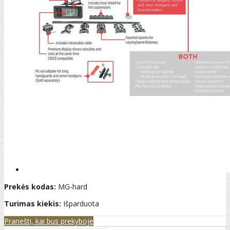
Prekės kodas:
MG-hard
Turimas kiekis:
Išparduota
Pranešti, kai bus prekyboje