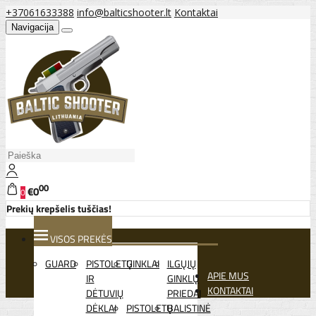
+37061633388
info@balticshooter.lt
Kontaktai
Navigacija
00
€0
0
Prekių krepšelis tuščias!
VISOS PREKĖS
GUARD
PISTOLETŲ
GINKLAI
ILGŲJŲ
APIE MUS
IR
GINKLŲ
KONTAKTAI
DĖTUVIŲ
PRIEDAI
DĖKLAI
PISTOLETŲ
BALISTINĖ