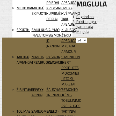
MAGLULA
PRIEDAI
APSAUGA
MEDICINA
TAKTINĖ
KREPŠIAI
OPTIKA
EKIPUOTĖ
KUPRINĖS
KVĖPAVIMO
Pagrindinis
DĖKLAI
TAKŲ
Pirkite pagal
APSAUGA
gamintoją
SPORTUI
SMULKUS
VALYMO
KLAUSOS
Maglula
INVENTORIUS
PRIEMONĖS
/ AKIŲ
IR
APSAUGA
ĮRANKIAI
MASADA
ARMOUR
TAKTINĖ
MANTIS
RYŠIAI IR
SIMUNITION
APRANGA
TRENIRUOKLIAI
NAVIGACIJA
INERT
PRODUCTS
MOKOMIEJI
UŽTAISŲ
MAKETAI
ŽIBINTUVĖLIAI
WILEYX
ŠAUDYMO
REMONTO
AKINIAI
TRENIRUOTĖMS
IR
TOBULINIMO
PASLAUGOS
TOLIMASIS
KARIUOMENEI
LAUKO
TAKTINIAI