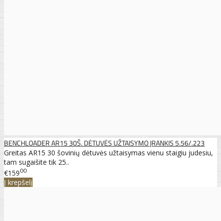
BENCHLOADER AR15 30Š. DĖTUVĖS UŽTAISYMO ĮRANKIS 5.56/.223
Greitas AR15 30 šovinių dėtuvės užtaisymas vienu staigiu judesiu,
tam sugaišite tik 25..
00
€159
Į krepšelį