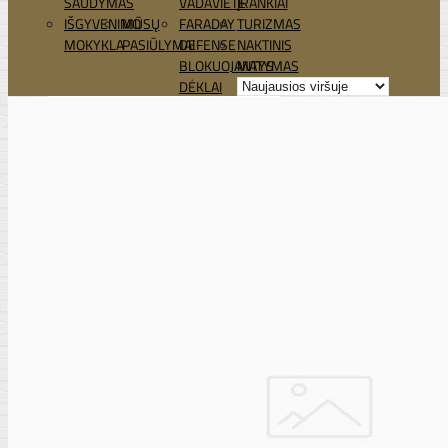
ŠAUDYMAS
VADAVIETĖ
ĮRANKIAI
IŠGYVENIMO
MŪSŲ
FARADAY
TURIZMAS
MOKYKLA
PASIŪLYMAI
DEFENSE
NAKTINIS
BLOKUOJANTYS
MATYMAS
DĖKLAI