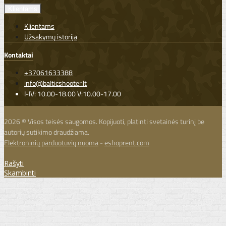
Klientams
Klientams
Užsakymų istorija
Kontaktai
+37061633388
info@balticshooter.lt
I-IV: 10.00-18.00 V:10.00-17.00
2026 © Visos teisės saugomos. Kopijuoti, platinti svetainės turinį be
autorių sutikimo draudžiama.
Elektroninių parduotuvių nuoma
-
eshoprent.com
Rašyti
Skambinti