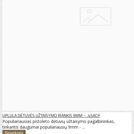
UPLULA DĖTUVĖS UŽTAISYMO ĮRANKIS 9MM – .45ACP
Populiariausias pistoleto dėtuvių užtaisymo pagalbininkas,
tinkantis daugumai populiariausių 9mm - ...