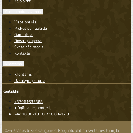
Kaip pirkti?
Klientų aptarnavimas
Visos prekės
Prekės su nuolaida
Gamintojai
Dovanų kuponai
Svetainės medis
Kontaktai
Klientams
Klientams
Užsakymų istorija
Kontaktai
+37061633388
info@balticshooter.lt
I-IV: 10.00-18.00 V:10.00-17.00
2026 © Visos teisės saugomos. Kopijuoti, platinti svetainės turinį be