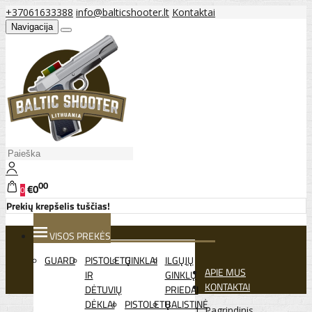
+37061633388
info@balticshooter.lt
Kontaktai
Navigacija
00
€0
0
Prekių krepšelis tuščias!
VISOS PREKĖS
GUARD
PISTOLETŲ
GINKLAI
ILGŲJŲ
APIE MUS
IR
GINKLŲ
KONTAKTAI
DĖTUVIŲ
PRIEDAI
DĖKLAI
PISTOLETŲ
BALISTINĖ
Pagrindinis