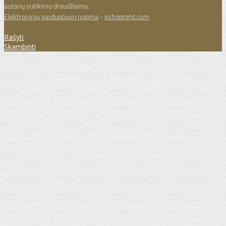
autorių sutikimo draudžiama.
Elektroninių parduotuvių nuoma
-
eshoprent.com
Rašyti
Skambinti