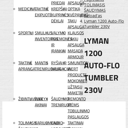
PRIEDAI
APSAUGA
TOLIMASIS
MEDICINA
TAKTINĖ
KREPŠIAI
OPTIKA
ŠAUDYMAS
EKIPUOTĖ
KUPRINĖS
KVĖPAVIMO
Reload'as
DĖKLAI
TAKŲ
Lyman 1200 Auto-Flo
APSAUGA
Tumbler 230V
SPORTUI
SMULKUS
VALYMO
KLAUSOS
LYMAN
INVENTORIUS
PRIEMONĖS
/ AKIŲ
IR
APSAUGA
1200
ĮRANKIAI
MASADA
ARMOUR
AUTO-FLO
TAKTINĖ
MANTIS
RYŠIAI IR
SIMUNITION
APRANGA
TRENIRUOKLIAI
NAVIGACIJA
INERT
TUMBLER
PRODUCTS
MOKOMIEJI
230V
UŽTAISŲ
MAKETAI
ŽIBINTUVĖLIAI
WILEYX
ŠAUDYMO
REMONTO
AKINIAI
TRENIRUOTĖMS
IR
TOBULINIMO
PASLAUGOS
TOLIMASIS
KARIUOMENEI
LAUKO
TAKTINIAI