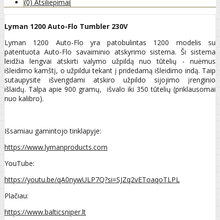
(0) Atsiliepimai
Lyman 1200 Auto-Flo Tumbler 230V
Lyman 1200 Auto-Flo yra patobulintas 1200 modelis su
patentuota Auto-Flo savaiminio atskyrimo sistema. Ši sistema
leidžia lengvai atskirti valymo užpildą nuo tūtelių - nuėmus
išleidimo kamštį, o užpildui tekant į pridedamą išleidimo indą. Taip
sutaupysite išvengdami atskiro užpildo sijojimo įrenginio
išlaidų. Talpa apie 900 gramų, išvalo iki 350 tūtelių (priklausomai
nuo kalibro).
Išsamiau gamintojo tinklapyje:
https://www.lymanproducts.com
YouTube:
https://youtu.be/qA0nywULP7Q?si=SJZq2vEToaqoTLPL
Plačiau:
https://www.balticsniper.lt