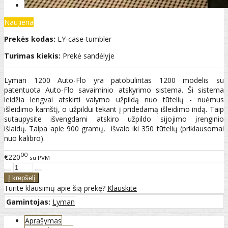
Naujiena
Prekės kodas:
LY-case-tumbler
Turimas kiekis:
Prekė sandėlyje
Lyman 1200 Auto-Flo yra patobulintas 1200 modelis su
patentuota Auto-Flo savaiminio atskyrimo sistema. Ši sistema
leidžia lengvai atskirti valymo užpildą nuo tūtelių - nuėmus
išleidimo kamštį, o užpildui tekant į pridedamą išleidimo indą. Taip
sutaupysite išvengdami atskiro užpildo sijojimo įrenginio
išlaidų. Talpa apie 900 gramų, išvalo iki 350 tūtelių (priklausomai
nuo kalibro).
00
€220
su PVM
Turite klausimų apie šią prekę?
Klauskite
Gamintojas:
Lyman
Aprašymas