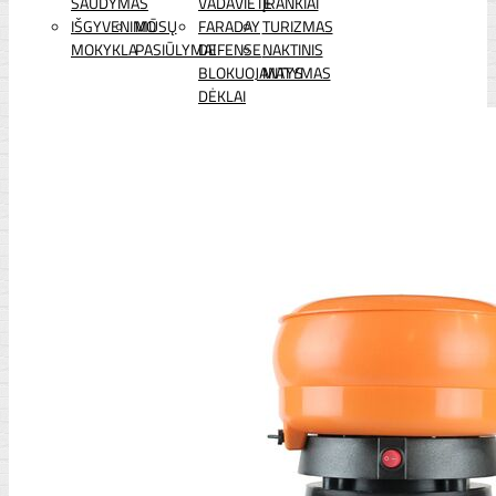
ŠAUDYMAS
VADAVIETĖ
ĮRANKIAI
IŠGYVENIMO
MŪSŲ
FARADAY
TURIZMAS
MOKYKLA
PASIŪLYMAI
DEFENSE
NAKTINIS
BLOKUOJANTYS
MATYMAS
DĖKLAI