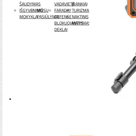
ŠAUDYMAS
VADAVIETĖ
ĮRANKIAI
IŠGYVENIMO
MŪSŲ
FARADAY
TURIZMAS
MOKYKLA
PASIŪLYMAI
DEFENSE
NAKTINIS
BLOKUOJANTYS
MATYMAS
DĖKLAI