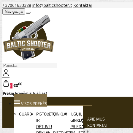
+37061633388
info@balticshooter.lt
Kontaktai
Navigacija
00
€0
0
Prekių krepšelis tuščias!
VISOS PREKĖS
GUARD
PISTOLETŲ
GINKLAI
ILGŲJŲ
APIE MUS
IR
GINKLŲ
KONTAKTAI
DĖTUVIŲ
PRIEDAI
DĖKLAI
PISTOLETŲ
BALISTINĖ