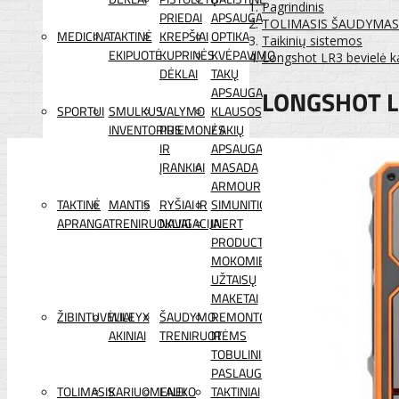
Pagrindinis
PRIEDAI
APSAUGA
TOLIMASIS ŠAUDYMAS
MEDICINA
TAKTINĖ
KREPŠIAI
OPTIKA
Taikinių sistemos
EKIPUOTĖ
KUPRINĖS
KVĖPAVIMO
Longshot LR3 bevielė 
DĖKLAI
TAKŲ
LONGSHOT L
APSAUGA
SPORTUI
SMULKUS
VALYMO
KLAUSOS
INVENTORIUS
PRIEMONĖS
/ AKIŲ
IR
APSAUGA
ĮRANKIAI
MASADA
ARMOUR
TAKTINĖ
MANTIS
RYŠIAI IR
SIMUNITION
APRANGA
TRENIRUOKLIAI
NAVIGACIJA
INERT
PRODUCTS
MOKOMIEJI
UŽTAISŲ
MAKETAI
ŽIBINTUVĖLIAI
WILEYX
ŠAUDYMO
REMONTO
AKINIAI
TRENIRUOTĖMS
IR
TOBULINIMO
PASLAUGOS
TOLIMASIS
KARIUOMENEI
LAUKO
TAKTINIAI