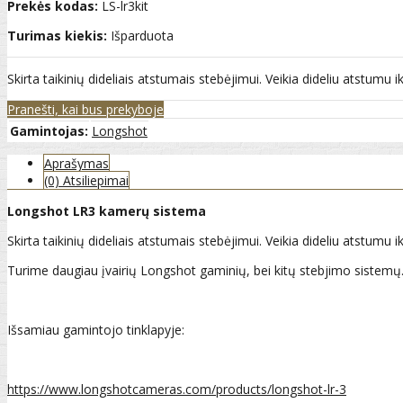
Prekės kodas:
LS-lr3kit
Turimas kiekis:
Išparduota
Skirta taikinių dideliais atstumais stebėjimui. Veikia dideliu atstumu i
Pranešti, kai bus prekyboje
Gamintojas:
Longshot
Aprašymas
(0) Atsiliepimai
Longshot LR3 kamerų sistema
Skirta taikinių dideliais atstumais stebėjimui. Veikia dideliu atstumu i
Turime daugiau įvairių Longshot gaminių, bei kitų stebjimo sistemų
Išsamiau gamintojo tinklapyje:
https://www.longshotcameras.com/products/longshot-lr-3