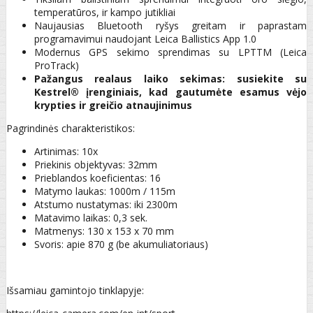
temperatūros, ir kampo jutikliai
Naujausias Bluetooth ryšys greitam ir paprastam
programavimui naudojant Leica Ballistics App 1.0
Modernus GPS sekimo sprendimas su LPTTM (Leica
ProTrack)
Pažangus realaus laiko sekimas: susiekite su
Kestrel® įrenginiais, kad gautumėte esamus vėjo
krypties ir greičio atnaujinimus
Pagrindinės charakteristikos:
Artinimas: 10x
Priekinis objektyvas: 32mm
Prieblandos koeficientas: 16
Matymo laukas: 1000m / 115m
Atstumo nustatymas: iki 2300m
Matavimo laikas: 0,3 sek.
Matmenys: 130 x 153 x 70 mm
Svoris: apie 870 g (be akumuliatoriaus)
Išsamiau gamintojo tinklapyje: