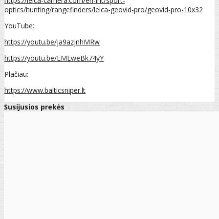
https://leica-camera.com/en-int/sport-
optics/hunting/rangefinders/leica-geovid-pro/geovid-pro-10x32
YouTube:
https://youtu.be/ja9azjnhMRw
https://youtu.be/EMEweBk74yY
Plačiau:
https://www.balticsniper.lt
Susijusios prekės