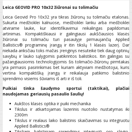
Leica GEOVID PRO 10x32 žiūronai su tolimačiu
Leica Geovid Pro 10x32 yra tikras žiūronų su tolimačiu etalonas.
Sukurta medžioklei kalnuose, medžioklei lanku arba medžioklei
atvirame lauke, kur identifikavimui reikalingas papildomas
artinimas. Kompaktiškiausi ir galingiausi aukščiausios klasės
žiūronai su tolimačiu turi pasaulyje pirmaujančią Applied
Ballistics® programinę įrangą ir itin tikslų 1 klasės lazerį. Dar
niekada anksčiau toks mažas įrenginys nesuteikė tiek daug optinių
savybių ir lauko sąlygomis patikrintos balistikos. Itin galingas su
pažangiausiomis technologijomis šis tolimačio-žiūronų pirmtakas
yra pirmasis pasirinkimas bet kuriam aktyviam medžiotojui, kuris
vertina kompaktišką įrangą ir reikalauja patikimo balistinio
sprendimo visiems šūviams iš arti ir iš toli.
Puikiai tinka šaudymo sportui (taktikai), plačiai
naudojamas geriausių pasaulio šaulių!
Aukštos klasės optika ir puiki mechanika
Tikslus ir atkartojamas lazerinis nuotolio nustatymas iki
2300m
Tikslus ir realaus laiko balistinis skaičiavimas su integruotu
Applied Ballistics®
Tiksliam balistiniam sprendimui integruoti oro slėgio,