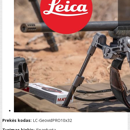
Prekės kodas:
LC-GeovidPRO10x32
Turimas kiekis:
Išparduota