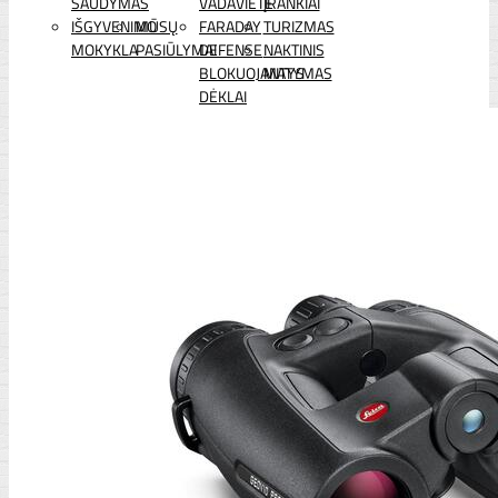
ŠAUDYMAS
VADAVIETĖ
ĮRANKIAI
IŠGYVENIMO
MŪSŲ
FARADAY
TURIZMAS
MOKYKLA
PASIŪLYMAI
DEFENSE
NAKTINIS
BLOKUOJANTYS
MATYMAS
DĖKLAI