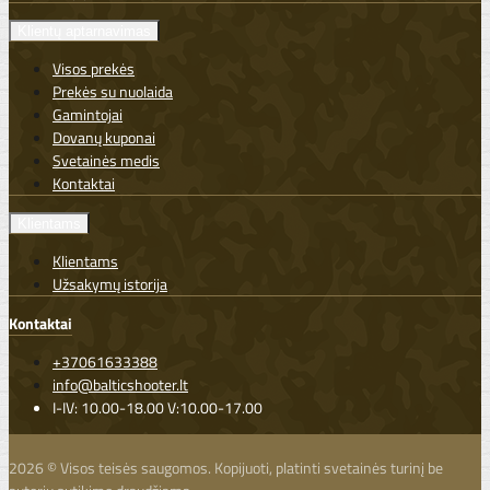
Klientų aptarnavimas
Visos prekės
Prekės su nuolaida
Gamintojai
Dovanų kuponai
Svetainės medis
Kontaktai
Klientams
Klientams
Užsakymų istorija
Kontaktai
+37061633388
info@balticshooter.lt
I-IV: 10.00-18.00 V:10.00-17.00
2026 © Visos teisės saugomos. Kopijuoti, platinti svetainės turinį be