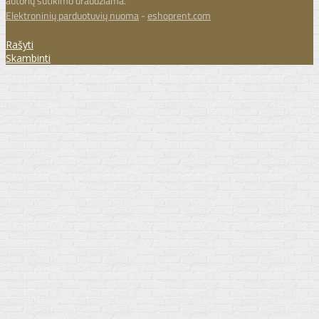
autorių sutikimo draudžiama.
Elektroninių parduotuvių nuoma
-
eshoprent.com
Rašyti
Skambinti