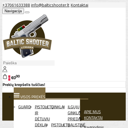
+37061633388
info@balticshooter.lt
Kontaktai
Navigacija
00
€0
0
Prekių krepšelis tuščias!
VISOS PREKĖS
GUARD
PISTOLETŲ
GINKLAI
ILGŲJŲ
APIE MUS
IR
GINKLŲ
KONTAKTAI
DĖTUVIŲ
PRIEDAI
DĖKLAI
PISTOLETŲ
BALISTINĖ
Pagrindinis