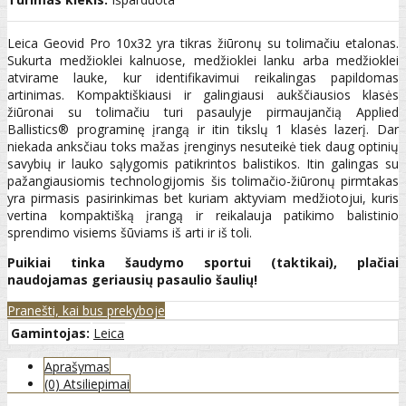
Leica Geovid Pro 10x32 yra tikras žiūronų su tolimačiu etalonas.
Sukurta medžioklei kalnuose, medžioklei lanku arba medžioklei
atvirame lauke, kur identifikavimui reikalingas papildomas
artinimas. Kompaktiškiausi ir galingiausi aukščiausios klasės
žiūronai su tolimačiu turi pasaulyje pirmaujančią Applied
Ballistics® programinę įrangą ir itin tikslų 1 klasės lazerį. Dar
niekada anksčiau toks mažas įrenginys nesuteikė tiek daug optinių
savybių ir lauko sąlygomis patikrintos balistikos. Itin galingas su
pažangiausiomis technologijomis šis tolimačio-žiūronų pirmtakas
yra pirmasis pasirinkimas bet kuriam aktyviam medžiotojui, kuris
vertina kompaktišką įrangą ir reikalauja patikimo balistinio
sprendimo visiems šūviams iš arti ir iš toli.
Puikiai tinka šaudymo sportui (taktikai), plačiai
naudojamas geriausių pasaulio šaulių!
Pranešti, kai bus prekyboje
Gamintojas:
Leica
Aprašymas
(0) Atsiliepimai