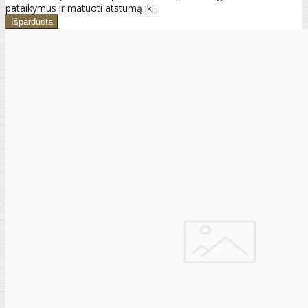
pataikymus ir matuoti atstumą iki..