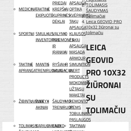
PRIEDAI
APSAUGA
TOLIMASIS
MEDICINA
TAKTINĖ
KREPŠIAI
OPTIKA
ŠAUDYMAS
EKIPUOTĖ
KUPRINĖS
KVĖPAVIMO
Tolimačiai
DĖKLAI
TAKŲ
Leica GEOVID PRO
APSAUGA
10x32 žiūronai su
tolimačiu
SPORTUI
SMULKUS
VALYMO
KLAUSOS
INVENTORIUS
PRIEMONĖS
/ AKIŲ
LEICA
IR
APSAUGA
ĮRANKIAI
MASADA
GEOVID
ARMOUR
TAKTINĖ
MANTIS
RYŠIAI IR
SIMUNITION
PRO 10X32
APRANGA
TRENIRUOKLIAI
NAVIGACIJA
INERT
PRODUCTS
ŽIŪRONAI
MOKOMIEJI
UŽTAISŲ
SU
MAKETAI
ŽIBINTUVĖLIAI
WILEYX
ŠAUDYMO
REMONTO
TOLIMAČIU
AKINIAI
TRENIRUOTĖMS
IR
TOBULINIMO
PASLAUGOS
TOLIMASIS
KARIUOMENEI
LAUKO
TAKTINIAI