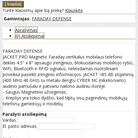
Turite klausimų apie šią prekę?
Klauskite
Gamintojas:
FARADAY DEFENSE
Aprašymas
(0) Atsiliepimai
FARADAY DEFENSE
JACKET PRO Magnetic Faraday vertikalus mobilaus telefono
dėklas 4.5" x 8" apsaugo įrenginius, blokuodamas mobiliojo ryšio,
WiFi, Bluetooth ir RFID signalus, neleisdamas nuotoliniam
poveikiui pasiekti įrenginio informacijos. JACKET >85 dB slopinimą
(400 MHz-40 GHz) su metalu dengtu CYBER NC (nikelio/vario)
audinio pamušalu ir patvariu nailono audiniu išorėje.
- Saugus Magnetinis užsegimas;
- Krepšys yra tokio dydžio, kad tilptų visų pagrindinių mobiliųjų
telefonų gamintojų ir modelių.
Parašyti atsiliepimą
Vardas:
El. pašto adresas: