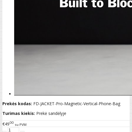
Prekės kodas:
FD-JACKET-Pro-Magnetic-Vertical-Phone-Bag
Turimas kiekis:
Prekė sandėlyje
00
€49
su PVM