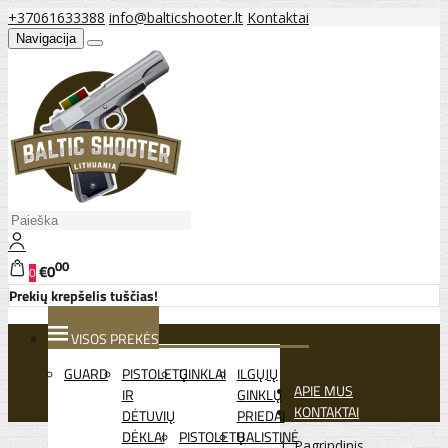
+37061633388
info@balticshooter.lt
Kontaktai
Navigacija
00
€0
0
Prekių krepšelis tuščias!
VISOS PREKĖS
GUARD
PISTOLETŲ
GINKLAI
ILGŲJŲ
APIE MUS
IR
GINKLŲ
KONTAKTAI
DĖTUVIŲ
PRIEDAI
DĖKLAI
PISTOLETŲ
BALISTINĖ
Pagrindinis