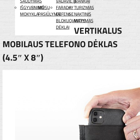
ŠAUDYMAS
VADAVIETĖ
ĮRANKIAI
IŠGYVENIMO
MŪSŲ
FARADAY
TURIZMAS
MOKYKLA
PASIŪLYMAI
DEFENSE
NAKTINIS
BLOKUOJANTYS
MATYMAS
DĖKLAI
VERTIKALUS
MOBILAUS TELEFONO DĖKLAS
(4.5″ X 8″)