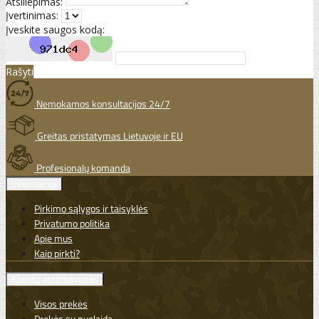
Atsiliepimas:
Įvertinimas:
Įveskite saugos kodą:
Rašyti
Nemokamos konsultacijos 24/7
Greitas pristatymas Lietuvoje ir EU
Profesionalų komanda
Informacija
Pirkimo sąlygos ir taisyklės
Privatumo politika
Apie mus
Kaip pirkti?
Klientų aptarnavimas
Visos prekės
Prekės su nuolaida