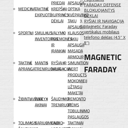
PRIEDAI
APSAUGA
FARADAY DEFENSE
MEDICINA
TAKTINĖ
KREPŠIAI
OPTIKA
BLOKUOJANTYS
EKIPUOTĖ
KUPRINĖS
KVĖPAVIMO
DĖKLAI
DĖKLAI
TAKŲ
RYŠIAI IR NAVIGACIJA
APSAUGA
Magnetic Faraday
vertikalus mobilaus
SPORTUI
SMULKUS
VALYMO
KLAUSOS
telefono dėklas (4.5″ X
INVENTORIUS
PRIEMONĖS
/ AKIŲ
8″)
IR
APSAUGA
ĮRANKIAI
MASADA
MAGNETIC
ARMOUR
TAKTINĖ
MANTIS
RYŠIAI IR
SIMUNITION
FARADAY
APRANGA
TRENIRUOKLIAI
NAVIGACIJA
INERT
PRODUCTS
MOKOMIEJI
UŽTAISŲ
MAKETAI
ŽIBINTUVĖLIAI
WILEYX
ŠAUDYMO
REMONTO
AKINIAI
TRENIRUOTĖMS
IR
TOBULINIMO
PASLAUGOS
TOLIMASIS
KARIUOMENEI
LAUKO
TAKTINIAI