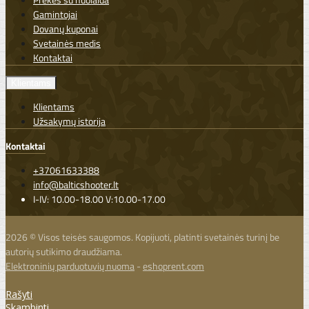
Gamintojai
Dovanų kuponai
Svetainės medis
Kontaktai
Klientams
Klientams
Užsakymų istorija
Kontaktai
+37061633388
info@balticshooter.lt
I-IV: 10.00-18.00 V:10.00-17.00
2026 © Visos teisės saugomos. Kopijuoti, platinti svetainės turinį be
autorių sutikimo draudžiama.
Elektroninių parduotuvių nuoma
-
eshoprent.com
Rašyti
Skambinti