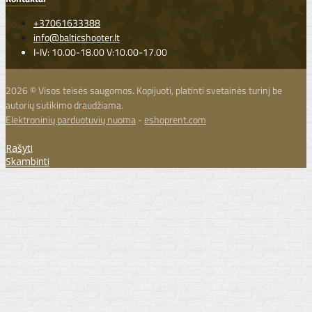
+37061633388
info@balticshooter.lt
I-IV: 10.00-18.00 V:10.00-17.00
2026 © Visos teisės saugomos. Kopijuoti, platinti svetainės turinį be
autorių sutikimo draudžiama.
Elektroninių parduotuvių nuoma
-
eshoprent.com
Rašyti
Skambinti