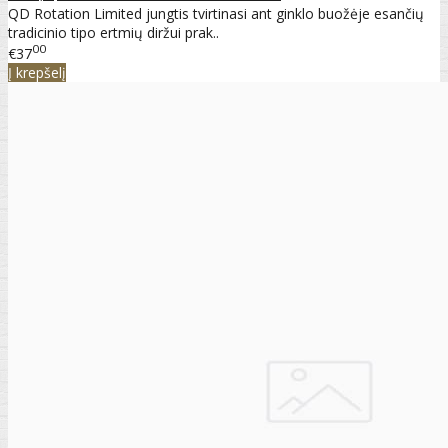
QD Rotation Limited jungtis tvirtinasi ant ginklo buožėje esančių
tradicinio tipo ertmių diržui prak..
00
€37
Į krepšelį