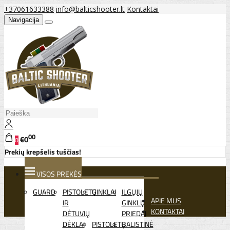
+37061633388
info@balticshooter.lt
Kontaktai
Navigacija
00
€0
0
Prekių krepšelis tuščias!
VISOS PREKĖS
GUARD
PISTOLETŲ
GINKLAI
ILGŲJŲ
APIE MUS
IR
GINKLŲ
KONTAKTAI
DĖTUVIŲ
PRIEDAI
DĖKLAI
PISTOLETŲ
BALISTINĖ