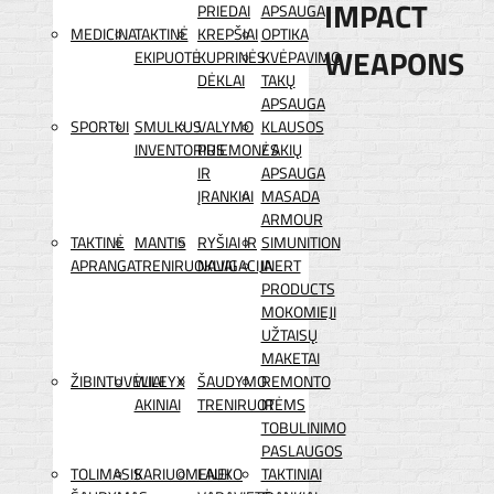
IMPACT
PRIEDAI
APSAUGA
MEDICINA
TAKTINĖ
KREPŠIAI
OPTIKA
WEAPONS
EKIPUOTĖ
KUPRINĖS
KVĖPAVIMO
DĖKLAI
TAKŲ
APSAUGA
SPORTUI
SMULKUS
VALYMO
KLAUSOS
INVENTORIUS
PRIEMONĖS
/ AKIŲ
IR
APSAUGA
ĮRANKIAI
MASADA
ARMOUR
TAKTINĖ
MANTIS
RYŠIAI IR
SIMUNITION
APRANGA
TRENIRUOKLIAI
NAVIGACIJA
INERT
PRODUCTS
MOKOMIEJI
UŽTAISŲ
MAKETAI
ŽIBINTUVĖLIAI
WILEYX
ŠAUDYMO
REMONTO
AKINIAI
TRENIRUOTĖMS
IR
TOBULINIMO
PASLAUGOS
TOLIMASIS
KARIUOMENEI
LAUKO
TAKTINIAI