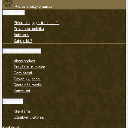
Profesionalų komanda
Informacija
Pirkimo sąlygos ir taisyklės
Privatumo politika
Apie mus
Kaip pirkti?
Klientų aptarnavimas
Visos prekės
Prekės su nuolaida
Gamintojai
Dovanų kuponai
Svetainės medis
Kontaktai
Klientams
Klientams
Užsakymų istorija
Kontaktai