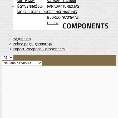
ŠAUDYMAS
VADAVIETĖ
ĮRANKIAI
IŠGYVENIMO
MŪSŲ
FARADAY
TURIZMAS
MOKYKLA
PASIŪLYMAI
DEFENSE
NAKTINIS
BLOKUOJANTYS
MATYMAS
DĖKLAI
COMPONENTS
Pagrindinis
Pirkite pagal gamintoją
Impact Weapons Components