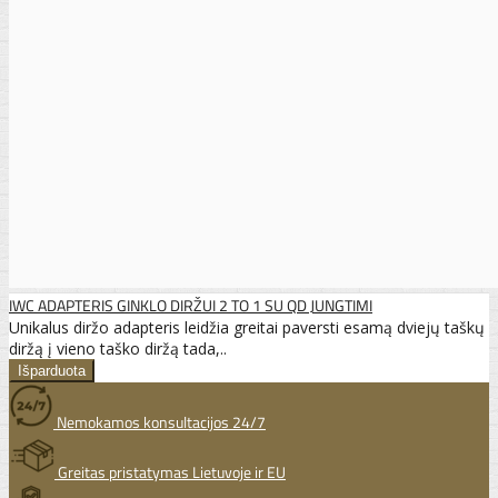
IWC ADAPTERIS GINKLO DIRŽUI 2 TO 1 SU QD JUNGTIMI
Unikalus diržo adapteris leidžia greitai paversti esamą dviejų taškų
diržą į vieno taško diržą tada,..
Nemokamos konsultacijos 24/7
Greitas pristatymas Lietuvoje ir EU