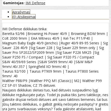
Gamintojas:
IMI Defense
Aprašymas
(0) Atsiliepimai
IMI Defense dėkliukas tinka:
Beretta 92/96 |Browning Hi-Power 40/9 | Browning BDM 9mm |
Colt 2000 9mm | EAA Witness 40/9 | Kel-Tec P11/P40 |
Magnum Baby Eagle 40/9 (Jericho) |Ruger 40/9 89-95 Series | Sig
Sauer 226 40/9 |Sig Sauer 228 | Sig Sauer 229 9mm only | Sig
Sauer Pro SP2022/SP2009 9mm |Sig Sauer P226 MK25 |Sig
Sauer P250 FS / Compact | Sig Sauer P320 FS / Compact
S&W 40/59/69 Series |S&W SW99 9mm/.40 |S&W M&P
9mm/.40/.357 | Springfield XD 9mm/.40 |
Taurus 92/100 | Taurus PT909 9mm | Taurus PT800 Series
9mm/ .40
Walther P88/P9 |Walther PPQ M1 (Classic)| M2| Walther P99
CZ SP-01 Shadow, CZ 75 dėtuvei.
Naujasis dėkliukas skiriasi tuo, kad dėtuvės suspaudimo lygį
dėkliuke reguliuojate patys. Todel jis puikia tiks Jums taktikoje, nes
galėsite drąsiai nešioti dėtuves ant savo taktinės liemenės. tai bus
Jūsų taktinis dėkliukas, o galbūt ginklą nešiojate paslėptą? Ir greitis
yra Jums svarbiausias veiksnys? Tada galėsite atsilaisvinti, kad