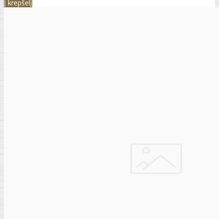
Į krepšelį