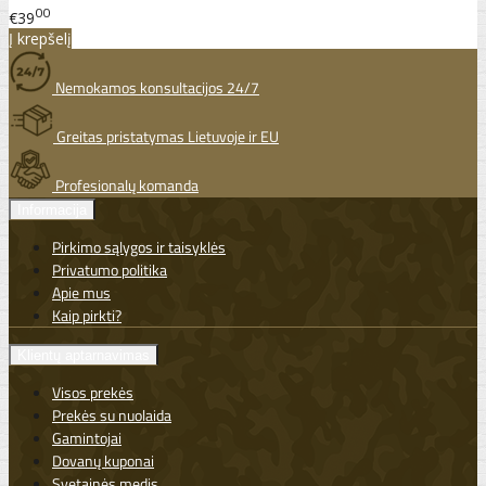
00
€39
Į krepšelį
Nemokamos konsultacijos 24/7
Greitas pristatymas Lietuvoje ir EU
Profesionalų komanda
Informacija
Pirkimo sąlygos ir taisyklės
Privatumo politika
Apie mus
Kaip pirkti?
Klientų aptarnavimas
Visos prekės
Prekės su nuolaida
Gamintojai
Dovanų kuponai
Svetainės medis