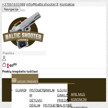
+37061633388
info@balticshooter.lt
Kontaktai
Navigacija
00
€0
0
Prekių krepšelis tuščias!
VISOS PREKĖS
GUARD
PISTOLETŲ
GINKLAI
ILGŲJŲ
APIE MUS
IR
GINKLŲ
KONTAKTAI
DĖTUVIŲ
PRIEDAI
DĖKLAI
PISTOLETŲ
BALISTINĖ
Pagrindinis