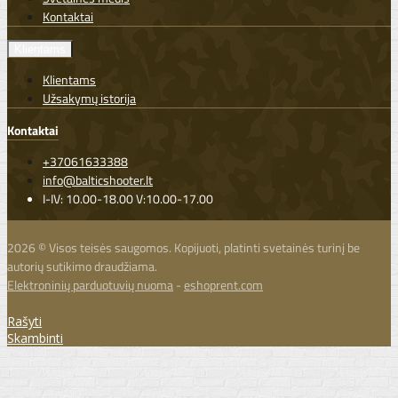
Kontaktai
Klientams
Klientams
Užsakymų istorija
Kontaktai
+37061633388
info@balticshooter.lt
I-IV: 10.00-18.00 V:10.00-17.00
2026 © Visos teisės saugomos. Kopijuoti, platinti svetainės turinį be
autorių sutikimo draudžiama.
Elektroninių parduotuvių nuoma
-
eshoprent.com
Rašyti
Skambinti