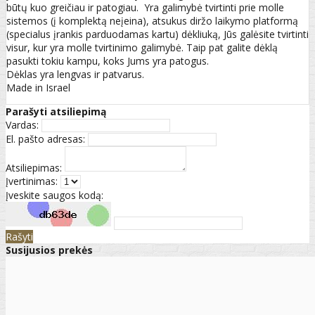
būtų kuo greičiau ir patogiau. Yra galimybė tvirtinti prie molle
sistemos (į komplektą neįeina), atsukus diržo laikymo platformą
(specialus įrankis parduodamas kartu) dėkliuką, Jūs galėsite tvirtinti
visur, kur yra molle tvirtinimo galimybė. Taip pat galite dėklą
pasukti tokiu kampu, koks Jums yra patogus.
Dėklas yra lengvas ir patvarus.
Made in Israel
Parašyti atsiliepimą
Vardas:
El. pašto adresas:
Atsiliepimas:
Įvertinimas:
Įveskite saugos kodą:
Rašyti
Susijusios prekės