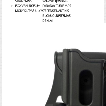
ŠAUDYMAS
VADAVIETĖ
ĮRANKIAI
IŠGYVENIMO
MŪSŲ
FARADAY
TURIZMAS
MOKYKLA
PASIŪLYMAI
DEFENSE
NAKTINIS
BLOKUOJANTYS
MATYMAS
DĖKLAI