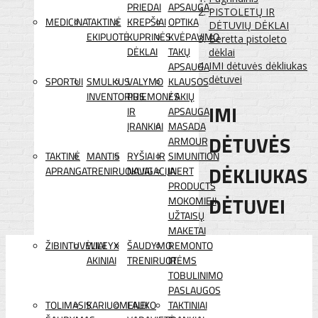
PRIEDAI
APSAUGA
PISTOLETŲ IR
MEDICINA
TAKTINĖ
KREPŠIAI
OPTIKA
DĖTUVIŲ DĖKLAI
EKIPUOTĖ
KUPRINĖS
KVĖPAVIMO
Beretta pistoleto
DĖKLAI
TAKŲ
dėklai
APSAUGA
IMI dėtuvės dėkliukas
dėtuvei
SPORTUI
SMULKUS
VALYMO
KLAUSOS
INVENTORIUS
PRIEMONĖS
/ AKIŲ
IMI
IR
APSAUGA
ĮRANKIAI
MASADA
DĖTUVĖS
ARMOUR
TAKTINĖ
MANTIS
RYŠIAI IR
SIMUNITION
DĖKLIUKAS
APRANGA
TRENIRUOKLIAI
NAVIGACIJA
INERT
PRODUCTS
DĖTUVEI
MOKOMIEJI
UŽTAISŲ
MAKETAI
ŽIBINTUVĖLIAI
WILEYX
ŠAUDYMO
REMONTO
AKINIAI
TRENIRUOTĖMS
IR
TOBULINIMO
PASLAUGOS
TOLIMASIS
KARIUOMENEI
LAUKO
TAKTINIAI