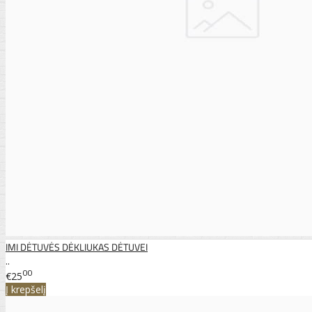
IMI DĖTUVĖS DĖKLIUKAS DĖTUVEI
..
00
€25
Į krepšelį