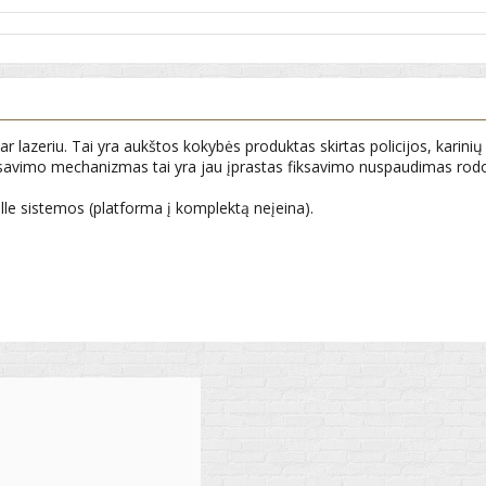
r lazeriu. Tai yra aukštos kokybės produktas skirtas policijos, karinių
savimo mechanizmas tai yra jau įprastas fiksavimo nuspaudimas rodom
lle sistemos (platforma į komplektą neįeina).