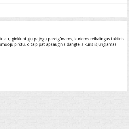
 ir kitų ginkluotųjų pajėgų pareigūnams, kuriems reikalingas taktinis
uoju pirštu, o taip pat apsauginis dangtelis kuris išjungiamas