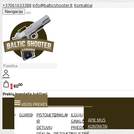
+37061633388
info@balticshooter.lt
Kontaktai
Navigacija
00
€0
0
Prekių krepšelis tuščias!
VISOS PREKĖS
GUARD
PISTOLETŲ
GINKLAI
ILGŲJŲ
APIE MUS
IR
GINKLŲ
KONTAKTAI
DĖTUVIŲ
PRIEDAI
DĖKLAI
PISTOLETŲ
BALISTINĖ