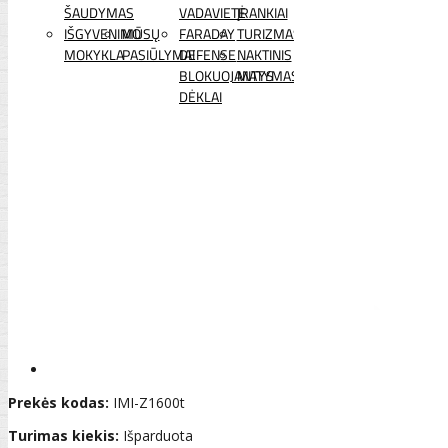
ŠAUDYMAS
VADAVIETĖ
ĮRANKIAI
IŠGYVENIMO
MŪSŲ
FARADAY
TURIZMAS
MOKYKLA
PASIŪLYMAI
DEFENSE
NAKTINIS
BLOKUOJANTYS
MATYMAS
DĖKLAI
Prekės kodas:
IMI-Z1600t
Turimas kiekis:
Išparduota