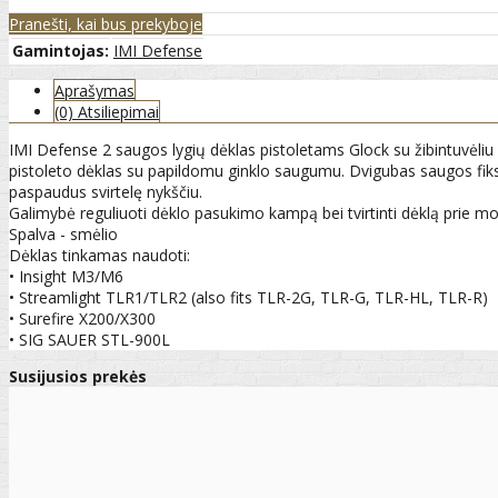
Pranešti, kai bus prekyboje
Gamintojas:
IMI Defense
Aprašymas
(0) Atsiliepimai
IMI Defense 2 saugos lygių dėklas pistoletams Glock su žibintuvėliu a
pistoleto dėklas su papildomu ginklo saugumu. Dvigubas saugos fik
paspaudus svirtelę nykščiu.
Galimybė reguliuoti dėklo pasukimo kampą bei tvirtinti dėklą prie mo
Spalva - smėlio
Dėklas tinkamas naudoti:
• Insight M3/M6
• Streamlight TLR1/TLR2 (also fits TLR-2G, TLR-G, TLR-HL, TLR-R)
• Surefire X200/X300
• SIG SAUER STL-900L
Susijusios prekės