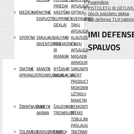
Pagrindinis
PRIEDAI
APSAUGA
PISTOLETŲ IR DĖTUVI
MEDICINA
TAKTINĖ
KREPŠIAI
OPTIKA
Glock pistoleto dėklai
EKIPUOTĖ
KUPRINĖS
KVĖPAVIMO
IMI defense TLH taktinis
DĖKLAI
TAKŲ
IMI DEFENSE
APSAUGA
SPORTUI
SMULKUS
VALYMO
KLAUSOS
INVENTORIUS
PRIEMONĖS
/ AKIŲ
SPALVOS
IR
APSAUGA
ĮRANKIAI
MASADA
ARMOUR
TAKTINĖ
MANTIS
RYŠIAI IR
SIMUNITION
APRANGA
TRENIRUOKLIAI
NAVIGACIJA
INERT
PRODUCTS
MOKOMIEJI
UŽTAISŲ
MAKETAI
ŽIBINTUVĖLIAI
WILEYX
ŠAUDYMO
REMONTO
AKINIAI
TRENIRUOTĖMS
IR
TOBULINIMO
PASLAUGOS
TOLIMASIS
KARIUOMENEI
LAUKO
TAKTINIAI