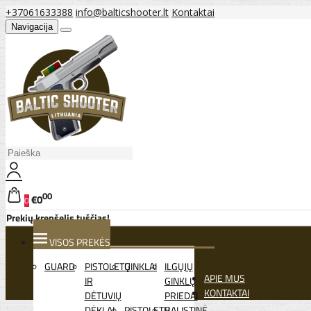
+37061633388
info@balticshooter.lt
Kontaktai
Navigacija
00
€0
0
Prekių krepšelis tuščias!
VISOS PREKĖS
GUARD
PISTOLETŲ
GINKLAI
ILGŲJŲ
APIE MUS
IR
GINKLŲ
KONTAKTAI
DĖTUVIŲ
PRIEDAI
DĖKLAI
PISTOLETŲ
BALISTINĖ