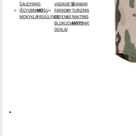
ŠAUDYMAS
VADAVIETĖ
ĮRANKIAI
IŠGYVENIMO
MŪSŲ
FARADAY
TURIZMAS
MOKYKLA
PASIŪLYMAI
DEFENSE
NAKTINIS
BLOKUOJANTYS
MATYMAS
DĖKLAI