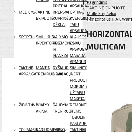
Pagrindinis
PRIEDAI
APSAUGA
TAKTINĖ EKIPUOTĖ
MEDICINA
TAKTINĖ
KREPŠIAI
OPTIKA
Molle krepšeliai
EKIPUOTĖ
KUPRINĖS
KVĖPAVIMO
Horizontalus IFAK Warrio
DĖKLAI
TAKŲ
HORIZONTALU
APSAUGA
SPORTUI
SMULKUS
VALYMO
KLAUSOS
INVENTORIUS
PRIEMONĖS
/ AKIŲ
MULTICAM
IR
APSAUGA
ĮRANKIAI
MASADA
ARMOUR
TAKTINĖ
MANTIS
RYŠIAI IR
SIMUNITION
APRANGA
TRENIRUOKLIAI
NAVIGACIJA
INERT
PRODUCTS
MOKOMIEJI
UŽTAISŲ
MAKETAI
ŽIBINTUVĖLIAI
WILEYX
ŠAUDYMO
REMONTO
AKINIAI
TRENIRUOTĖMS
IR
TOBULINIMO
PASLAUGOS
TOLIMASIS
KARIUOMENEI
LAUKO
TAKTINIAI