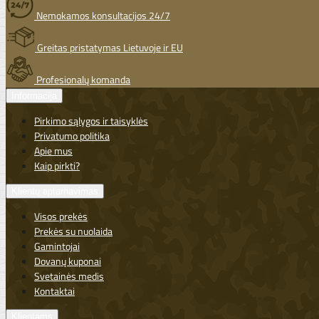
Nemokamos konsultacijos 24/7
Greitas pristatymas Lietuvoje ir EU
Profesionalų komanda
Informacija
Pirkimo sąlygos ir taisyklės
Privatumo politika
Apie mus
Kaip pirkti?
Klientų aptarnavimas
Visos prekės
Prekės su nuolaida
Gamintojai
Dovanų kuponai
Svetainės medis
Kontaktai
Klientams