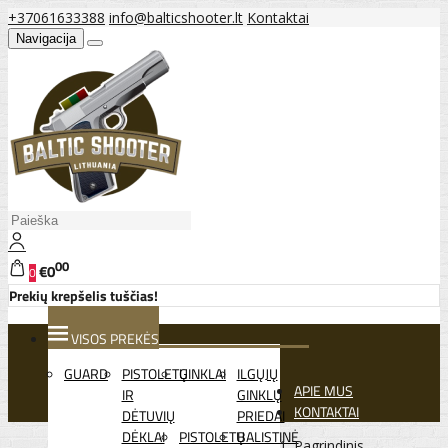
+37061633388
info@balticshooter.lt
Kontaktai
Navigacija
00
€0
0
Prekių krepšelis tuščias!
VISOS PREKĖS
GUARD
PISTOLETŲ
GINKLAI
ILGŲJŲ
APIE MUS
IR
GINKLŲ
KONTAKTAI
DĖTUVIŲ
PRIEDAI
DĖKLAI
PISTOLETŲ
BALISTINĖ
Pagrindinis