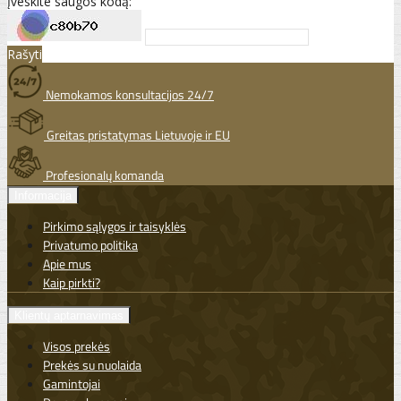
Įveskite saugos kodą:
Rašyti
Nemokamos konsultacijos 24/7
Greitas pristatymas Lietuvoje ir EU
Profesionalų komanda
Informacija
Pirkimo sąlygos ir taisyklės
Privatumo politika
Apie mus
Kaip pirkti?
Klientų aptarnavimas
Visos prekės
Prekės su nuolaida
Gamintojai