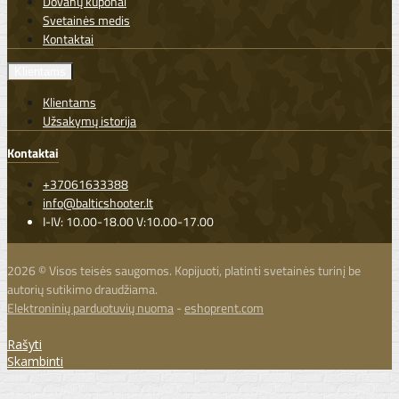
Dovanų kuponai
Svetainės medis
Kontaktai
Klientams
Klientams
Užsakymų istorija
Kontaktai
+37061633388
info@balticshooter.lt
I-IV: 10.00-18.00 V:10.00-17.00
2026 © Visos teisės saugomos. Kopijuoti, platinti svetainės turinį be
autorių sutikimo draudžiama.
Elektroninių parduotuvių nuoma
-
eshoprent.com
Rašyti
Skambinti