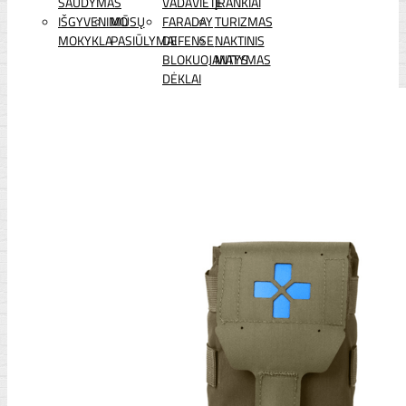
ŠAUDYMAS
VADAVIETĖ
ĮRANKIAI
IŠGYVENIMO
MŪSŲ
FARADAY
TURIZMAS
MOKYKLA
PASIŪLYMAI
DEFENSE
NAKTINIS
BLOKUOJANTYS
MATYMAS
DĖKLAI