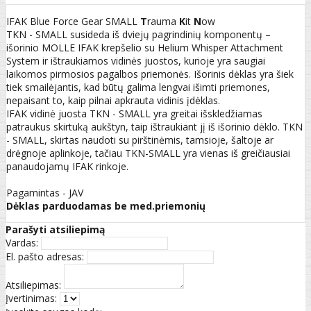
IFAK Blue Force Gear SMALL
T
rauma
K
it
N
ow
TKN - SMALL susideda iš dviejų pagrindinių komponentų –
išorinio MOLLE IFAK krepšelio su Helium Whisper Attachment
System ir ištraukiamos vidinės juostos, kurioje yra saugiai
laikomos pirmosios pagalbos priemonės. Išorinis dėklas yra šiek
tiek smailėjantis, kad būtų galima lengvai išimti priemones,
nepaisant to, kaip pilnai apkrauta vidinis įdėklas.
IFAK vidinė juosta TKN - SMALL yra greitai išskledžiamas
patraukus skirtuką aukštyn, taip ištraukiant jį iš išorinio dėklo. TKN
- SMALL, skirtas naudoti su pirštinėmis, tamsioje, šaltoje ar
drėgnoje aplinkoje, tačiau TKN-SMALL yra vienas iš greičiausiai
panaudojamų IFAK rinkoje.
Pagamintas - JAV
Dėklas parduodamas be med.priemonių
Parašyti atsiliepimą
Vardas:
El. pašto adresas:
Atsiliepimas:
Įvertinimas: