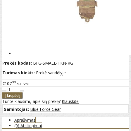
Prekės kodas:
BFG-SMALL-TKN-RG
Turimas kiekis:
Prekė sandėlyje
00
€107
su PVM
Turite klausimų apie šią prekę?
Klauskite
Gamintojas:
Blue Force Gear
Aprašymas
(0) Atsiliepimai