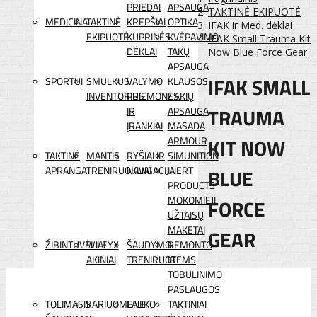
PRIEDAI
APSAUGA
TAKTINĖ EKIPUOTĖ
MEDICINA
TAKTINĖ
KREPŠIAI
OPTIKA
IFAK ir Med. dėklai
EKIPUOTĖ
KUPRINĖS
KVĖPAVIMO
IFAK Small Trauma Kit
DĖKLAI
TAKŲ
Now Blue Force Gear
APSAUGA
IFAK SMALL
SPORTUI
SMULKUS
VALYMO
KLAUSOS
INVENTORIUS
PRIEMONĖS
/ AKIŲ
TRAUMA
IR
APSAUGA
ĮRANKIAI
MASADA
KIT NOW
ARMOUR
TAKTINĖ
MANTIS
RYŠIAI IR
SIMUNITION
APRANGA
TRENIRUOKLIAI
NAVIGACIJA
INERT
BLUE
PRODUCTS
MOKOMIEJI
FORCE
UŽTAISŲ
MAKETAI
GEAR
ŽIBINTUVĖLIAI
WILEYX
ŠAUDYMO
REMONTO
AKINIAI
TRENIRUOTĖMS
IR
TOBULINIMO
PASLAUGOS
TOLIMASIS
KARIUOMENEI
LAUKO
TAKTINIAI