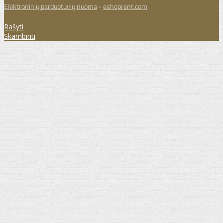
Elektroninių parduotuvių nuoma
-
eshoprent.com
Rašyti
Skambinti