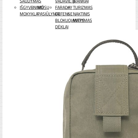
ŠAUDYMAS
VADAVIETĖ
ĮRANKIAI
IŠGYVENIMO
MŪSŲ
FARADAY
TURIZMAS
MOKYKLA
PASIŪLYMAI
DEFENSE
NAKTINIS
BLOKUOJANTYS
MATYMAS
DĖKLAI