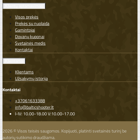
Klientų aptarnavimas
Visos prekės
Prekės su nuolaida
Gamintojai
Dovanų kuponai
Svetainės medis
Kontaktai
Klientams
Klientams
Užsakymų istorija
Kontaktai
+37061633388
info@balticshooter.lt
I-IV: 10.00-18.00 V:10.00-17.00
2026 © Visos teisės saugomos. Kopijuoti, platinti svetainės turinį be
autorių sutikimo draudžiama.