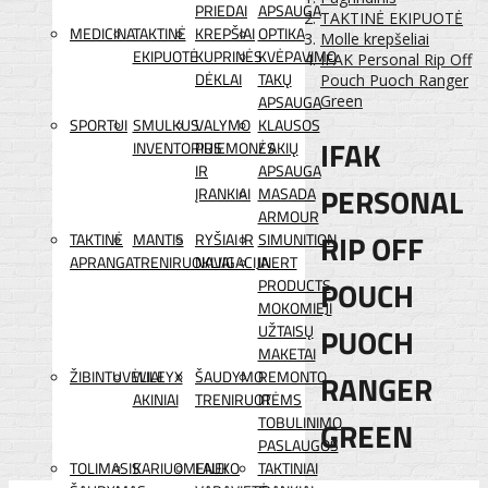
PRIEDAI
APSAUGA
TAKTINĖ EKIPUOTĖ
MEDICINA
TAKTINĖ
KREPŠIAI
OPTIKA
Molle krepšeliai
EKIPUOTĖ
KUPRINĖS
KVĖPAVIMO
IFAK Personal Rip Off
DĖKLAI
TAKŲ
Pouch Puoch Ranger
APSAUGA
Green
SPORTUI
SMULKUS
VALYMO
KLAUSOS
IFAK
INVENTORIUS
PRIEMONĖS
/ AKIŲ
IR
APSAUGA
PERSONAL
ĮRANKIAI
MASADA
ARMOUR
RIP OFF
TAKTINĖ
MANTIS
RYŠIAI IR
SIMUNITION
APRANGA
TRENIRUOKLIAI
NAVIGACIJA
INERT
POUCH
PRODUCTS
MOKOMIEJI
PUOCH
UŽTAISŲ
MAKETAI
ŽIBINTUVĖLIAI
WILEYX
ŠAUDYMO
REMONTO
RANGER
AKINIAI
TRENIRUOTĖMS
IR
TOBULINIMO
GREEN
PASLAUGOS
TOLIMASIS
KARIUOMENEI
LAUKO
TAKTINIAI