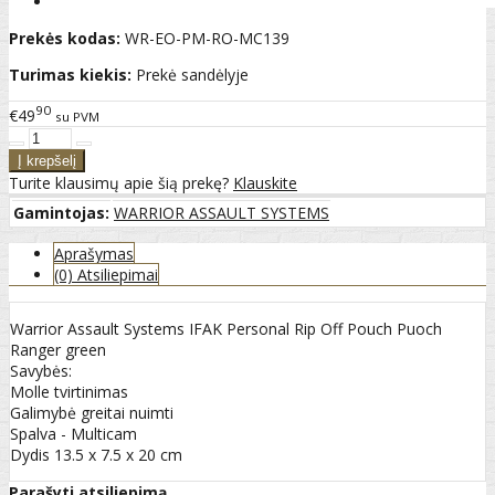
Prekės kodas:
WR-EO-PM-RO-MC139
Turimas kiekis:
Prekė sandėlyje
90
€49
su PVM
Turite klausimų apie šią prekę?
Klauskite
Gamintojas:
WARRIOR ASSAULT SYSTEMS
Aprašymas
(0) Atsiliepimai
Warrior Assault Systems IFAK Personal Rip Off Pouch Puoch
Ranger green
Savybės:
Molle tvirtinimas
Galimybė greitai nuimti
Spalva - Multicam
Dydis 13.5 x 7.5 x 20 cm
Parašyti atsiliepimą