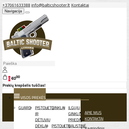
+37061633388
info@balticshooter.lt
Kontaktai
Navigacija
00
€0
0
Prekių krepšelis tuščias!
VISOS PREKĖS
GUARD
PISTOLETŲ
GINKLAI
ILGŲJŲ
APIE MUS
IR
GINKLŲ
KONTAKTAI
DĖTUVIŲ
PRIEDAI
DĖKLAI
PISTOLETŲ
BALISTINĖ
Pagrindinis