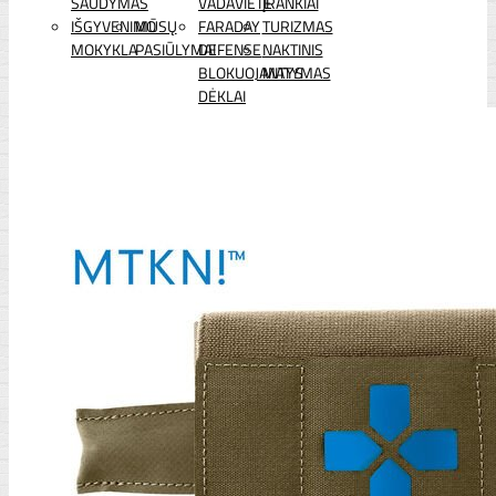
ŠAUDYMAS
VADAVIETĖ
ĮRANKIAI
IŠGYVENIMO
MŪSŲ
FARADAY
TURIZMAS
MOKYKLA
PASIŪLYMAI
DEFENSE
NAKTINIS
BLOKUOJANTYS
MATYMAS
DĖKLAI