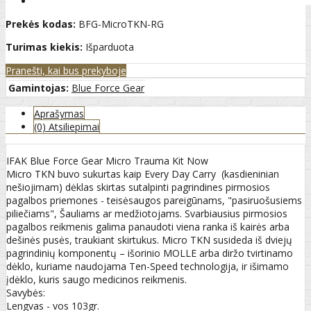
Prekės kodas:
BFG-MicroTKN-RG
Turimas kiekis:
Išparduota
Pranešti, kai bus prekyboje
Gamintojas:
Blue Force Gear
Aprašymas
(0) Atsiliepimai
IFAK Blue Force Gear Micro Trauma Kit Now
Micro TKN buvo sukurtas kaip Every Day Carry (kasdieninian
nešiojimam) dėklas skirtas sutalpinti pagrindines pirmosios
pagalbos priemones - teisėsaugos pareigūnams, "pasiruošusiems
piliečiams", Šauliams ar medžiotojams. Svarbiausius pirmosios
pagalbos reikmenis galima panaudoti viena ranka iš kairės arba
dešinės pusės, traukiant skirtukus. Micro TKN susideda iš dviejų
pagrindinių komponentų – išorinio MOLLE arba diržo tvirtinamo
dėklo, kuriame naudojama Ten-Speed technologija, ir išimamo
įdėklo, kuris saugo medicinos reikmenis.
Savybės:
Lengvas - vos 103gr.