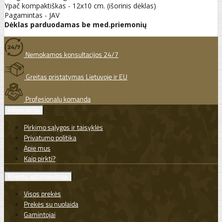
Ypač kompaktiškas - 12x10 cm. (išorinis dėklas)
Pagamintas - JAV
Dėklas parduodamas be med.priemonių
Nemokamos konsultacijos 24/7
Greitas pristatymas Lietuvoje ir EU
Profesionalų komanda
Informacija
Pirkimo sąlygos ir taisyklės
Privatumo politika
Apie mus
Kaip pirkti?
Klientų aptarnavimas
Visos prekės
Prekės su nuolaida
Gamintojai