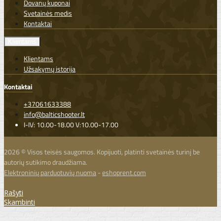
Dovanų kuponai
Svetainės medis
Kontaktai
Klientams
Klientams
Užsakymų istorija
Kontaktai
+37061633388
info@balticshooter.lt
I-IV: 10.00-18.00 V:10.00-17.00
2026 © Visos teisės saugomos. Kopijuoti, platinti svetainės turinį be
autorių sutikimo draudžiama.
Elektroninių parduotuvių nuoma
-
eshoprent.com
Rašyti
Skambinti