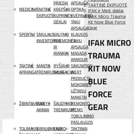
PRIEDAI
APSAUGA
TAKTINĖ EKIPUOTĖ
MEDICINA
TAKTINĖ
KREPŠIAI
OPTIKA
IFAK ir Med. dėklai
EKIPUOTĖ
KUPRINĖS
KVĖPAVIMO
IFAK Micro Trauma
DĖKLAI
TAKŲ
Kit Now Blue Force
APSAUGA
Gear
SPORTUI
SMULKUS
VALYMO
KLAUSOS
IFAK MICRO
INVENTORIUS
PRIEMONĖS
/ AKIŲ
IR
APSAUGA
TRAUMA
ĮRANKIAI
MASADA
ARMOUR
KIT NOW
TAKTINĖ
MANTIS
RYŠIAI IR
SIMUNITION
APRANGA
TRENIRUOKLIAI
NAVIGACIJA
INERT
BLUE
PRODUCTS
MOKOMIEJI
FORCE
UŽTAISŲ
MAKETAI
ŽIBINTUVĖLIAI
WILEYX
ŠAUDYMO
REMONTO
GEAR
AKINIAI
TRENIRUOTĖMS
IR
TOBULINIMO
PASLAUGOS
TOLIMASIS
KARIUOMENEI
LAUKO
TAKTINIAI