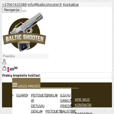
+37061633388
info@balticshooter.lt
Kontaktai
Navigacija
00
€0
0
Prekių krepšelis tuščias!
VISOS PREKĖS
GUARD
PISTOLETŲ
GINKLAI
ILGŲJŲ
APIE MUS
IR
GINKLŲ
KONTAKTAI
DĖTUVIŲ
PRIEDAI
DĖKLAI
PISTOLETŲ
BALISTINĖ
Pagrindinis