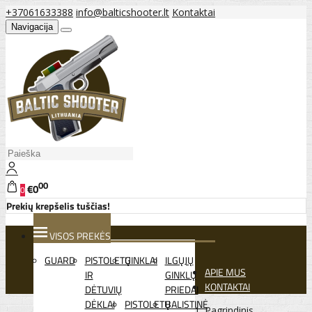
+37061633388
info@balticshooter.lt
Kontaktai
Navigacija
00
€0
0
Prekių krepšelis tuščias!
VISOS PREKĖS
GUARD
PISTOLETŲ
GINKLAI
ILGŲJŲ
APIE MUS
IR
GINKLŲ
KONTAKTAI
DĖTUVIŲ
PRIEDAI
DĖKLAI
PISTOLETŲ
BALISTINĖ
Pagrindinis