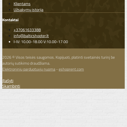
Klientams
Užsakymų istorija
Kontaktai
+37061633388
info@balticshooter.lt
I-IV: 10.00-18.00 V:10.00-17.00
2026 © Visos teisės saugomos. Kopijuoti, platinti svetainės turinį be
autorių sutikimo draudžiama.
Elektroninių parduotuvių nuoma
-
eshoprent.com
Rašyti
Skambinti