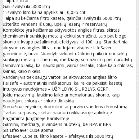
Talpa: 5 litrai
Gali išvalyti iki 5000 litrų
1 išvalyto litro kaina apytiksliai - 0,025 cnt.
Talpa su keičiama filtro kasetė, galinčia išvalyti iki 5000 litrų
užteršto vandens iš upių, upelių, ežerų ir rezervuarų
Komplekte yra keičiamas aktyvuotos anglies filtras, skirtas
cheminiam ir sunkiųjų metalų kiekiui sumažinti, taip pat blogo
skonio ir kvapo pašalinimui, efektyvus iki 100 litrų. Standartiniai
aktyvuotos anglies filtrai, naudojami visuose LifeSaver
gaminiuose, buvo išbandyti siekiant užtikrinti puikų ir nuoseklų
sunkiųjų metalų ir cheminių medžiagų sumažinimą per nurodytą
tarnavimo laiką, kai naudojami įvairūs teršalai, tokie kaip chloras,
švinas, kalio nikelis.
Vandenį vis tiek saugu vartoti be aktyvuotos anglies filtro
Failsafe – automatinis indikatorius, kai reikia pakeisti kasetę
Intuityvus naudojimas – UŽPILDYK. SIURBLYS. GERTI.
Jokių matavimų, laukimo laiko ar nemalonaus skonio, kaip
naudojant chlorą ar chloro dioksidą
Sumažina ledyninio, drumzlino ar purvino vandens drumstumą
Tvirtas korpusas, skirtas naudoti reikliausioje aplinkoje
Pagaminta Jungtinėje Karalystėje
Gaminių medžiagų ir vandens nuotekų, be BPA ir BPS
Šis LifeSaver Cube apima:
Lifesaver Cube su filtro kasete – efektyvus iki 5000 litrų