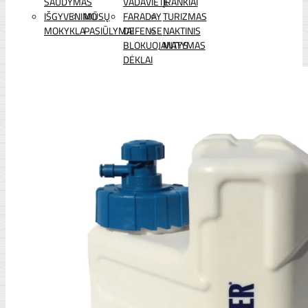
ŠAUDYMAS
VADAVIETĖ
ĮRANKIAI
IŠGYVENIMO
MŪSŲ
FARADAY
TURIZMAS
MOKYKLA
PASIŪLYMAI
DEFENSE
NAKTINIS
BLOKUOJANTYS
MATYMAS
DĖKLAI