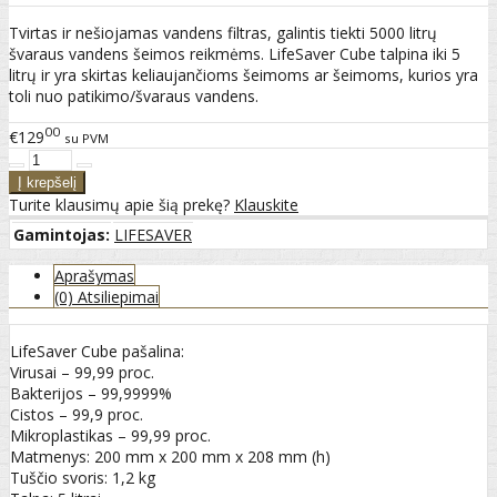
Tvirtas ir nešiojamas vandens filtras, galintis tiekti 5000 litrų
švaraus vandens šeimos reikmėms. LifeSaver Cube talpina iki 5
litrų ir yra skirtas keliaujančioms šeimoms ar šeimoms, kurios yra
toli nuo patikimo/švaraus vandens.
00
€129
su PVM
Turite klausimų apie šią prekę?
Klauskite
Gamintojas:
LIFESAVER
Aprašymas
(0) Atsiliepimai
LifeSaver Cube pašalina:
Virusai – 99,99 proc.
Bakterijos – 99,9999%
Cistos – 99,9 proc.
Mikroplastikas – 99,99 proc.
Matmenys: 200 mm x 200 mm x 208 mm (h)
Tuščio svoris: 1,2 kg