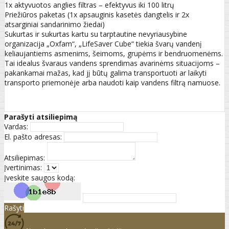
1x aktyvuotos anglies filtras – efektyvus iki 100 litrų
Priežiūros paketas (1x apsauginis kasetės dangtelis ir 2x
atsarginiai sandarinimo žiedai)
Sukurtas ir sukurtas kartu su tarptautine nevyriausybine
organizacija „Oxfam“, „LifeSaver Cube“ tiekia švarų vandenį
keliaujantiems asmenims, šeimoms, grupėms ir bendruomenėms.
Tai idealus švaraus vandens sprendimas avarinėms situacijoms –
pakankamai mažas, kad jį būtų galima transportuoti ar laikyti
transporto priemonėje arba naudoti kaip vandens filtrą namuose.
Parašyti atsiliepimą
Vardas:
El. pašto adresas:
Atsiliepimas:
Įvertinimas:
Įveskite saugos kodą:
Rašyti