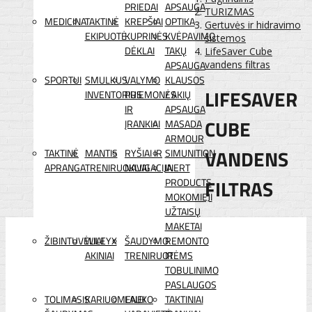
PRIEDAI
APSAUGA
TURIZMAS
MEDICINA
TAKTINĖ
KREPŠIAI
OPTIKA
Gertuvės ir hidravimo
EKIPUOTĖ
KUPRINĖS
KVĖPAVIMO
sistemos
DĖKLAI
TAKŲ
LifeSaver Cube
APSAUGA
vandens filtras
SPORTUI
SMULKUS
VALYMO
KLAUSOS
LIFESAVER
INVENTORIUS
PRIEMONĖS
/ AKIŲ
IR
APSAUGA
CUBE
ĮRANKIAI
MASADA
ARMOUR
VANDENS
TAKTINĖ
MANTIS
RYŠIAI IR
SIMUNITION
APRANGA
TRENIRUOKLIAI
NAVIGACIJA
INERT
FILTRAS
PRODUCTS
MOKOMIEJI
UŽTAISŲ
MAKETAI
ŽIBINTUVĖLIAI
WILEYX
ŠAUDYMO
REMONTO
AKINIAI
TRENIRUOTĖMS
IR
TOBULINIMO
PASLAUGOS
TOLIMASIS
KARIUOMENEI
LAUKO
TAKTINIAI