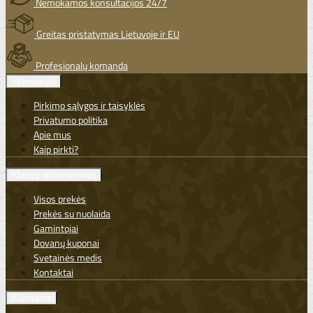
Nemokamos konsultacijos 24/7
Greitas pristatymas Lietuvoje ir EU
Profesionalų komanda
Informacija
Pirkimo sąlygos ir taisyklės
Privatumo politika
Apie mus
Kaip pirkti?
Klientų aptarnavimas
Visos prekės
Prekės su nuolaida
Gamintojai
Dovanų kuponai
Svetainės medis
Kontaktai
Klientams