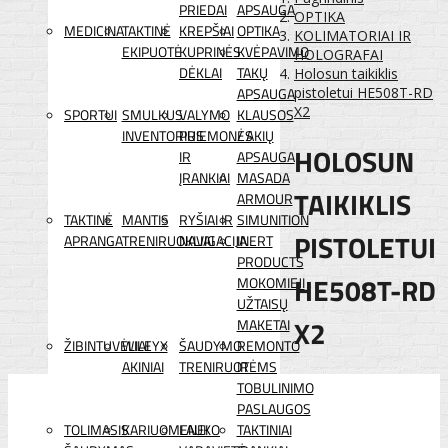
PRIEDAI
APSAUGA
OPTIKA
MEDICINA
TAKTINĖ
KREPŠIAI
OPTIKA
KOLIMATORIAI IR
EKIPUOTĖ
KUPRINĖS
KVĖPAVIMO
HOLOGRAFAI
DĖKLAI
TAKŲ
Holosun taikiklis
APSAUGA
pistoletui HE508T-RD
X2
SPORTUI
SMULKUS
VALYMO
KLAUSOS
INVENTORIUS
PRIEMONĖS
/ AKIŲ
HOLOSUN
IR
APSAUGA
ĮRANKIAI
MASADA
TAIKIKLIS
ARMOUR
TAKTINĖ
MANTIS
RYŠIAI IR
SIMUNITION
PISTOLETUI
APRANGA
TRENIRUOKLIAI
NAVIGACIJA
INERT
PRODUCTS
HE508T-RD
MOKOMIEJI
UŽTAISŲ
X2
MAKETAI
ŽIBINTUVĖLIAI
WILEYX
ŠAUDYMO
REMONTO
AKINIAI
TRENIRUOTĖMS
IR
TOBULINIMO
PASLAUGOS
TOLIMASIS
KARIUOMENEI
LAUKO
TAKTINIAI