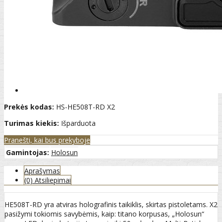
Prekės kodas:
HS-HE508T-RD X2
Turimas kiekis:
Išparduota
Pranešti, kai bus prekyboje
Gamintojas:
Holosun
Aprašymas
(0) Atsiliepimai
HE508T-RD yra atviras holografinis taikiklis, skirtas pistoletams. X2
pasižymi tokiomis savybėmis, kaip: titano korpusas, „Holosun“