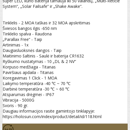
super LED, kurio baterija tarnauja iki 50 valandų, „Multi-Reticle
System“, „Solar Failsafe“ ir „Shake Awake“.
Tinklelis - 2 MOA taškas ir 32 MOA apskritimas
Šviesos bangos ilgis -650 nm
Tinklelio spalva - Raudona
„Parallax Free“ - Taip
Artinimas - 1x
Daugiasluoksnės dangos - Taip
Maitinimo šaltinis - Saulė ir baterija CR1632
Ryškumo nustatymas - 10 „DL & 2 NV“
Korpuso medžiaga - Titanas
Paviršiaus apdaila - Titanas
Koregavimas 1 Click - 1 MOA
Laikymo temperatūra -40 ℃ ~ 70 ℃
Darbinė temperatūra -30 ℃ ~ 60 ℃
Atsparumas drėgmei - IP67
Vibracija - 5000G
Svoris - 90 gr.
Daugiau informacijos rasite gamintojo tinklapyje:
https://holosun.com/index/product/detail/id/118.html