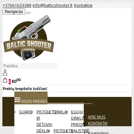
+37061633388
info@balticshooter.lt
Kontaktai
Navigacija
00
€0
0
Prekių krepšelis tuščias!
VISOS PREKĖS
GUARD
PISTOLETŲ
GINKLAI
ILGŲJŲ
APIE MUS
IR
GINKLŲ
KONTAKTAI
DĖTUVIŲ
PRIEDAI
DĖKLAI
PISTOLETŲ
BALISTINĖ
Pagrindinis