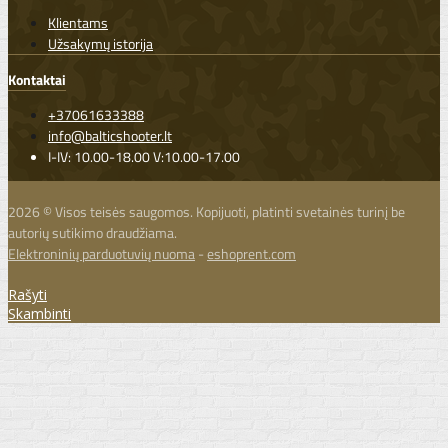
Klientams
Užsakymų istorija
Kontaktai
+37061633388
info@balticshooter.lt
I-IV: 10.00-18.00 V:10.00-17.00
2026 © Visos teisės saugomos. Kopijuoti, platinti svetainės turinį be
autorių sutikimo draudžiama.
Elektroninių parduotuvių nuoma
-
eshoprent.com
Rašyti
Skambinti