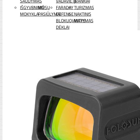
ŠAUDYMAS
VADAVIETĖ
ĮRANKIAI
IŠGYVENIMO
MŪSŲ
FARADAY
TURIZMAS
MOKYKLA
PASIŪLYMAI
DEFENSE
NAKTINIS
BLOKUOJANTYS
MATYMAS
DĖKLAI