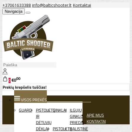
+37061633388
info@balticshooter.lt
Kontaktai
Navigacija
00
€0
0
Prekių krepšelis tuščias!
VISOS PREKĖS
GUARD
PISTOLETŲ
GINKLAI
ILGŲJŲ
APIE MUS
IR
GINKLŲ
KONTAKTAI
DĖTUVIŲ
PRIEDAI
DĖKLAI
PISTOLETŲ
BALISTINĖ