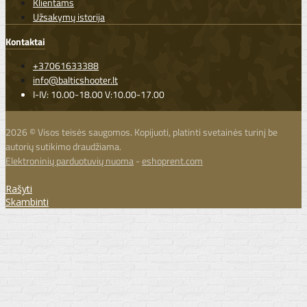
Klientams
Užsakymų istorija
Kontaktai
+37061633388
info@balticshooter.lt
I-IV: 10.00-18.00 V:10.00-17.00
2026 © Visos teisės saugomos. Kopijuoti, platinti svetainės turinį be
autorių sutikimo draudžiama.
Elektroninių parduotuvių nuoma
-
eshoprent.com
Rašyti
Skambinti