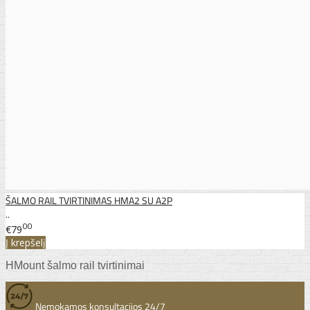
ŠALMO RAIL TVIRTINIMAS HMA2 SU A2P
..
00
€79
Į krepšelį
HMount šalmo rail tvirtinimai
Nemokamos konsultacijos 24/7