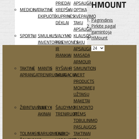
HMOUNT
PRIEDAI
APSAUGA
MEDICINA
TAKTINĖ
KREPŠIAI
OPTIKA
EKIPUOTĖ
KUPRINĖS
KVĖPAVIMO
Pagrindinis
DĖKLAI
TAKŲ
Pirkite pagal
APSAUGA
gamintoją
SPORTUI
SMULKUS
VALYMO
KLAUSOS
HMount
INVENTORIUS
PRIEMONĖS
/ AKIŲ
IR
APSAUGA
ĮRANKIAI
MASADA
ARMOUR
TAKTINĖ
MANTIS
RYŠIAI IR
SIMUNITION
APRANGA
TRENIRUOKLIAI
NAVIGACIJA
INERT
PRODUCTS
MOKOMIEJI
UŽTAISŲ
MAKETAI
ŽIBINTUVĖLIAI
WILEYX
ŠAUDYMO
REMONTO
AKINIAI
TRENIRUOTĖMS
IR
TOBULINIMO
PASLAUGOS
TOLIMASIS
KARIUOMENEI
LAUKO
TAKTINIAI