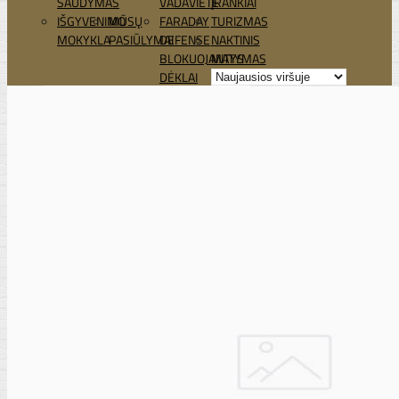
ŠAUDYMAS
VADAVIETĖ
ĮRANKIAI
IŠGYVENIMO
MŪSŲ
FARADAY
TURIZMAS
MOKYKLA
PASIŪLYMAI
DEFENSE
NAKTINIS
BLOKUOJANTYS
MATYMAS
DĖKLAI