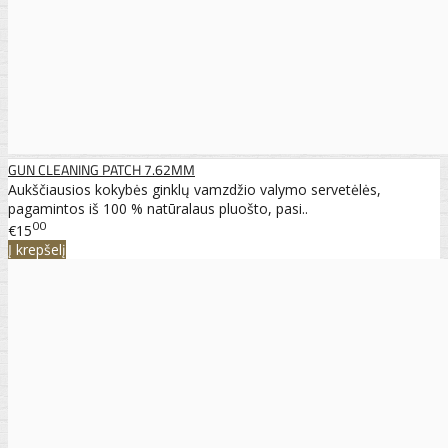
GUN CLEANING PATCH 7.62MM
Aukščiausios kokybės ginklų vamzdžio valymo servetėlės,
pagamintos iš 100 % natūralaus pluošto, pasi..
00
€15
Į krepšelį