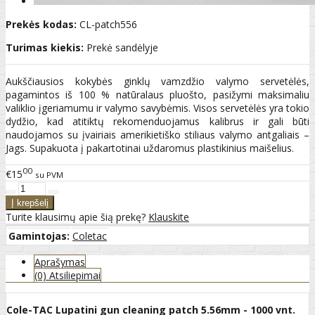
Prekės kodas:
CL-patch556
Turimas kiekis:
Prekė sandėlyje
Aukščiausios kokybės ginklų vamzdžio valymo servetėlės,
pagamintos iš 100 % natūralaus pluošto, pasižymi maksimaliu
valiklio įgeriamumu ir valymo savybėmis. Visos servetėlės yra tokio
dydžio, kad atitiktų rekomenduojamus kalibrus ir gali būti
naudojamos su įvairiais amerikietiško stiliaus valymo antgaliais –
Jags. Supakuota į pakartotinai uždaromus plastikinius maišelius.
00
€15
su PVM
Turite klausimų apie šią prekę?
Klauskite
Gamintojas:
Coletac
Aprašymas
(0) Atsiliepimai
Cole-TAC Lupatini gun cleaning patch 5.56mm - 1000 vnt.