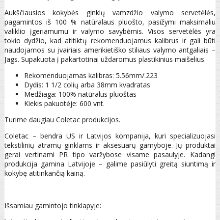
Aukščiausios kokybės ginklų vamzdžio valymo servetėlės,
pagamintos iš 100 % natūralaus pluošto, pasižymi maksimaliu
valiklio įgeriamumu ir valymo savybėmis. Visos servetėlės yra
tokio dydžio, kad atitiktų rekomenduojamus kalibrus ir gali būti
naudojamos su įvairiais amerikietiško stiliaus valymo antgaliais –
Jags. Supakuota į pakartotinai uždaromus plastikinius maišelius.
Rekomenduojamas kalibras: 5.56mm/.223
Dydis: 1 1/2 colių arba 38mm kvadratas
Medžiaga: 100% natūralus pluoštas
Kiekis pakuotėje: 600 vnt.
Turime daugiau Coletac produkcijos.
Coletac – bendra US ir Latvijos kompanija, kuri specializuojasi
tekstilinių atramų ginklams ir aksesuarų gamyboje. Jų produktai
gerai vertinami PR tipo varžybose visame pasaulyje. Kadangi
produkcija gamina Latvijoje – galime pasiūlyti greitą siuntimą ir
kokybę atitinkančią kainą.
Išsamiau gamintojo tinklapyje: