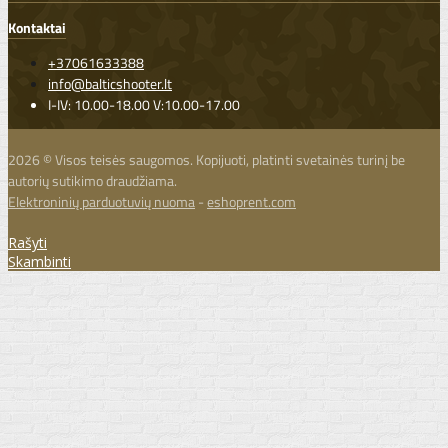
Kontaktai
+37061633388
info@balticshooter.lt
I-IV: 10.00-18.00 V:10.00-17.00
2026 © Visos teisės saugomos. Kopijuoti, platinti svetainės turinį be
autorių sutikimo draudžiama.
Elektroninių parduotuvių nuoma
-
eshoprent.com
Rašyti
Skambinti