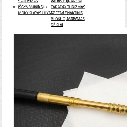
ŠAUDYMAS
VADAVIETĖ
ĮRANKIAI
IŠGYVENIMO
MŪSŲ
FARADAY
TURIZMAS
MOKYKLA
PASIŪLYMAI
DEFENSE
NAKTINIS
BLOKUOJANTYS
MATYMAS
DĖKLAI