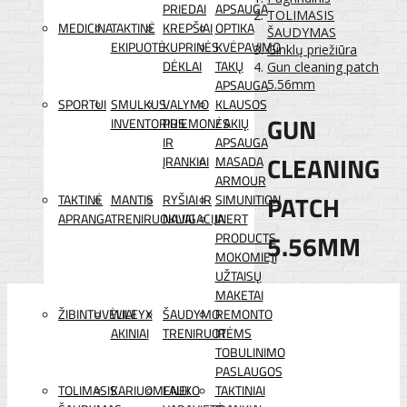
PRIEDAI
APSAUGA
TOLIMASIS
MEDICINA
TAKTINĖ
KREPŠIAI
OPTIKA
ŠAUDYMAS
EKIPUOTĖ
KUPRINĖS
KVĖPAVIMO
Ginklų priežiūra
DĖKLAI
TAKŲ
Gun cleaning patch
APSAUGA
5.56mm
SPORTUI
SMULKUS
VALYMO
KLAUSOS
GUN
INVENTORIUS
PRIEMONĖS
/ AKIŲ
IR
APSAUGA
CLEANING
ĮRANKIAI
MASADA
ARMOUR
PATCH
TAKTINĖ
MANTIS
RYŠIAI IR
SIMUNITION
APRANGA
TRENIRUOKLIAI
NAVIGACIJA
INERT
5.56MM
PRODUCTS
MOKOMIEJI
UŽTAISŲ
MAKETAI
ŽIBINTUVĖLIAI
WILEYX
ŠAUDYMO
REMONTO
AKINIAI
TRENIRUOTĖMS
IR
TOBULINIMO
PASLAUGOS
TOLIMASIS
KARIUOMENEI
LAUKO
TAKTINIAI