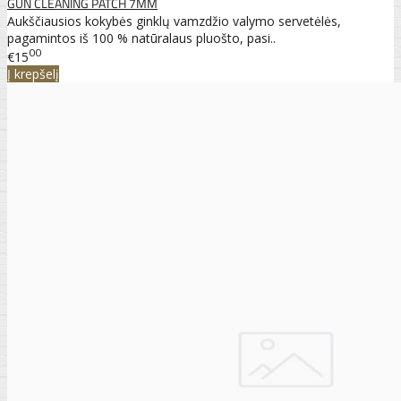
GUN CLEANING PATCH 7MM
Aukščiausios kokybės ginklų vamzdžio valymo servetėlės,
pagamintos iš 100 % natūralaus pluošto, pasi..
00
€15
Į krepšelį