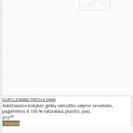
GUN CLEANING PATCH 6.5MM
Aukščiausios kokybės ginklų vamzdžio valymo servetėlės,
pagamintos iš 100 % natūralaus pluošto, pasi..
00
€15
Į krepšelį