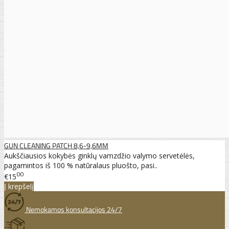
GUN CLEANING PATCH 8,6-9,6MM
Aukščiausios kokybės ginklų vamzdžio valymo servetėlės,
pagamintos iš 100 % natūralaus pluošto, pasi..
00
€15
Į krepšelį
Nemokamos konsultacijos 24/7