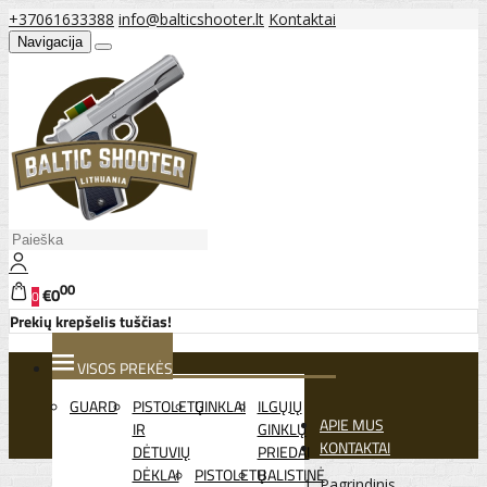
+37061633388
info@balticshooter.lt
Kontaktai
Navigacija
00
€0
0
Prekių krepšelis tuščias!
VISOS PREKĖS
GUARD
PISTOLETŲ
GINKLAI
ILGŲJŲ
APIE MUS
IR
GINKLŲ
KONTAKTAI
DĖTUVIŲ
PRIEDAI
DĖKLAI
PISTOLETŲ
BALISTINĖ
Pagrindinis