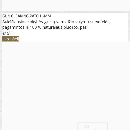
GUN CLEANING PATCH 6MM
Aukščiausios kokybės ginklų vamzdžio valymo servetėlės,
pagamintos iš 100 % natūralaus pluošto, pasi..
00
€15
Į krepšelį