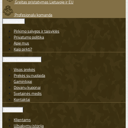
Greitas pristatymas Lietuvoje ir EU
Profesionalų komanda
Informacija
Pirkimo sąlygos ir taisyklės
Privatumo politika
Apie mus
Kaip pirkti?
Klientų aptarnavimas
Visos prekės
Prekės su nuolaida
Gamintojai
Dovanų kuponai
Svetainės medis
Kontaktai
Klientams
Klientams
Užsakymų istorija