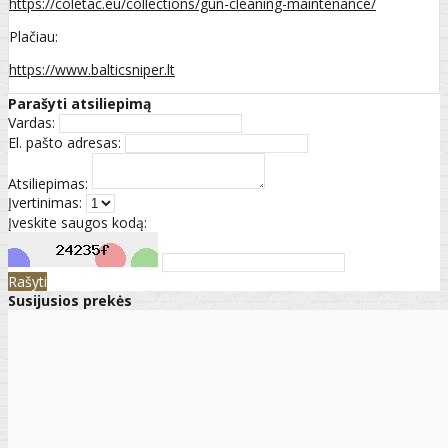
https://coletac.eu/collections/gun-cleaning-maintenance/
Plačiau:
https://www.balticsniper.lt
Parašyti atsiliepimą
Vardas:
El. pašto adresas:
Atsiliepimas:
Įvertinimas:
Įveskite saugos kodą:
Rašyti
Susijusios prekės