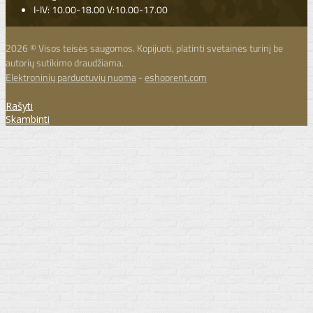
I-IV: 10.00-18.00 V:10.00-17.00
2026 © Visos teisės saugomos. Kopijuoti, platinti svetainės turinį be
autorių sutikimo draudžiama.
Elektroninių parduotuvių nuoma
-
eshoprent.com
Rašyti
Skambinti