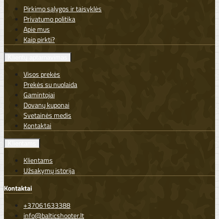
Pirkimo sąlygos ir taisyklės
Privatumo politika
Apie mus
Kaip pirkti?
Klientų aptarnavimas
Visos prekės
Prekės su nuolaida
Gamintojai
Dovanų kuponai
Svetainės medis
Kontaktai
Klientams
Klientams
Užsakymų istorija
Kontaktai
+37061633388
info@balticshooter.lt