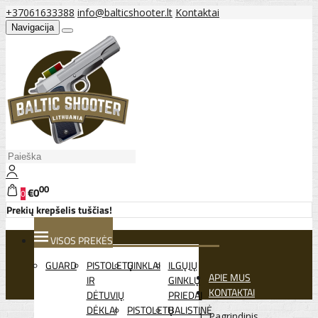
+37061633388
info@balticshooter.lt
Kontaktai
Navigacija
00
€0
0
Prekių krepšelis tuščias!
VISOS PREKĖS
GUARD
PISTOLETŲ
GINKLAI
ILGŲJŲ
APIE MUS
IR
GINKLŲ
KONTAKTAI
DĖTUVIŲ
PRIEDAI
DĖKLAI
PISTOLETŲ
BALISTINĖ
Pagrindinis