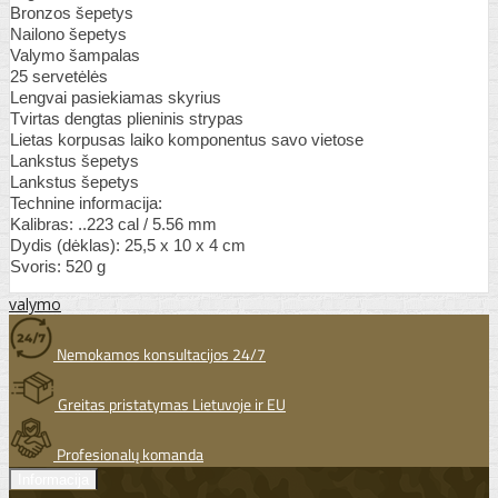
Bronzos šepetys
Nailono šepetys
Valymo šampalas
25 servetėlės
Lengvai pasiekiamas skyrius
Tvirtas dengtas plieninis strypas
Lietas korpusas laiko komponentus savo vietose
Lankstus šepetys
Lankstus šepetys
Technine informacija:
Kalibras: ..223 cal / 5.56 mm
Dydis (dėklas): 25,5 x 10 x 4 cm
Svoris: 520 g
valymo
Nemokamos konsultacijos 24/7
Greitas pristatymas Lietuvoje ir EU
Profesionalų komanda
Informacija