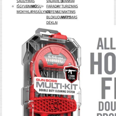
ŠAUDYMAS
VADAVIETĖ
ĮRANKIAI
IŠGYVENIMO
MŪSŲ
FARADAY
TURIZMAS
MOKYKLA
PASIŪLYMAI
DEFENSE
NAKTINIS
BLOKUOJANTYS
MATYMAS
DĖKLAI