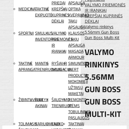
PRIEDAI
APSAUGA
VALYMO PRIEMONĖS
MEDICINA
TAKTINĖ
KREPŠIAI
OPTIKA
IR ĮRANKIAI
EKIPUOTĖ
KUPRINĖS
KVĖPAVIMO
KREPŠIAI KUPRINĖS
DĖKLAI
TAKŲ
DĖKLAI
APSAUGA
Valymo rinkinys
5.56mm Gun Boss
SPORTUI
SMULKUS
VALYMO
KLAUSOS
Gun Boss Multi-Kit
INVENTORIUS
PRIEMONĖS
/ AKIŲ
IR
APSAUGA
VALYMO
ĮRANKIAI
MASADA
ARMOUR
RINKINYS
TAKTINĖ
MANTIS
RYŠIAI IR
SIMUNITION
APRANGA
TRENIRUOKLIAI
NAVIGACIJA
INERT
5.56MM
PRODUCTS
MOKOMIEJI
GUN BOSS
UŽTAISŲ
MAKETAI
GUN BOSS
ŽIBINTUVĖLIAI
WILEYX
ŠAUDYMO
REMONTO
AKINIAI
TRENIRUOTĖMS
IR
MULTI-KIT
TOBULINIMO
PASLAUGOS
TOLIMASIS
KARIUOMENEI
LAUKO
TAKTINIAI