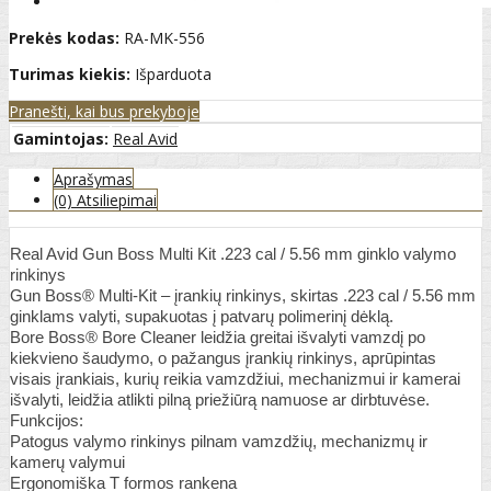
Prekės kodas:
RA-MK-556
Turimas kiekis:
Išparduota
Pranešti, kai bus prekyboje
Gamintojas:
Real Avid
Aprašymas
(0) Atsiliepimai
Real Avid Gun Boss Multi Kit .223 cal / 5.56 mm ginklo valymo
rinkinys
Gun Boss® Multi-Kit – įrankių rinkinys, skirtas .223 cal / 5.56 mm
ginklams valyti, supakuotas į patvarų polimerinį dėklą.
Bore Boss® Bore Cleaner leidžia greitai išvalyti vamzdį po
kiekvieno šaudymo, o pažangus įrankių rinkinys, aprūpintas
visais įrankiais, kurių reikia vamzdžiui, mechanizmui ir kamerai
išvalyti, leidžia atlikti pilną priežiūrą namuose ar dirbtuvėse.
Funkcijos:
Patogus valymo rinkinys pilnam vamzdžių, mechanizmų ir
kamerų valymui
Ergonomiška T formos rankena