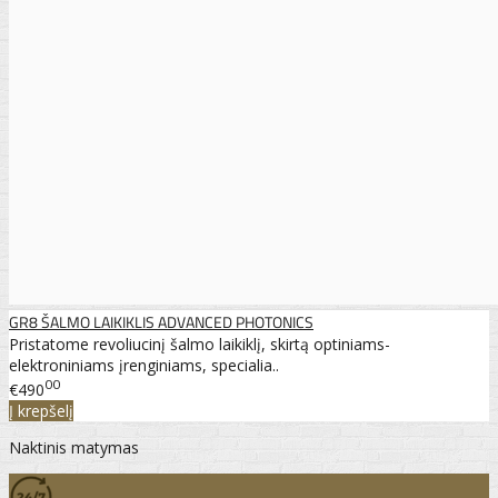
GR8 ŠALMO LAIKIKLIS ADVANCED PHOTONICS
Pristatome revoliucinį šalmo laikiklį, skirtą optiniams-
elektroniniams įrenginiams, specialia..
00
€490
Į krepšelį
Naktinis matymas