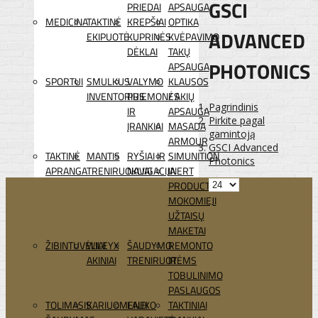
GSCI
PRIEDAI
APSAUGA
MEDICINA
TAKTINĖ
KREPŠIAI
OPTIKA
ADVANCED
EKIPUOTĖ
KUPRINĖS
KVĖPAVIMO
DĖKLAI
TAKŲ
PHOTONICS
APSAUGA
SPORTUI
SMULKUS
VALYMO
KLAUSOS
INVENTORIUS
PRIEMONĖS
/ AKIŲ
Pagrindinis
IR
APSAUGA
Pirkite pagal
ĮRANKIAI
MASADA
gamintoją
ARMOUR
GSCI Advanced
TAKTINĖ
MANTIS
RYŠIAI IR
SIMUNITION
Photonics
APRANGA
TRENIRUOKLIAI
NAVIGACIJA
INERT
PRODUCTS
MOKOMIEJI
UŽTAISŲ
MAKETAI
ŽIBINTUVĖLIAI
WILEYX
ŠAUDYMO
REMONTO
AKINIAI
TRENIRUOTĖMS
IR
TOBULINIMO
PASLAUGOS
TOLIMASIS
KARIUOMENEI
LAUKO
TAKTINIAI