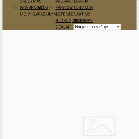
ŠAUDYMAS
VADAVIETĖ
ĮRANKIAI
IŠGYVENIMO
MŪSŲ
FARADAY
TURIZMAS
MOKYKLA
PASIŪLYMAI
DEFENSE
NAKTINIS
BLOKUOJANTYS
MATYMAS
DĖKLAI