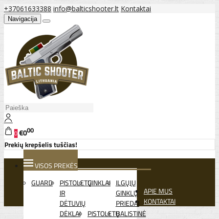
+37061633388
info@balticshooter.lt
Kontaktai
Navigacija
00
€0
0
Prekių krepšelis tuščias!
VISOS PREKĖS
GUARD
PISTOLETŲ
GINKLAI
ILGŲJŲ
APIE MUS
IR
GINKLŲ
KONTAKTAI
DĖTUVIŲ
PRIEDAI
DĖKLAI
PISTOLETŲ
BALISTINĖ