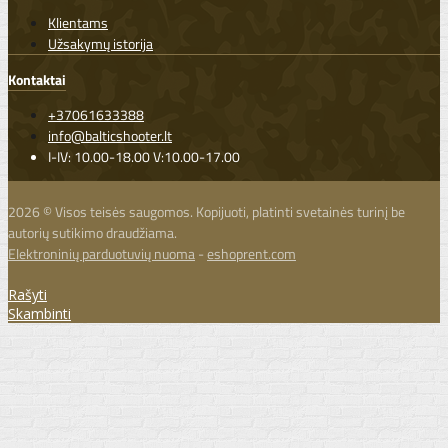
Klientams
Užsakymų istorija
Kontaktai
+37061633388
info@balticshooter.lt
I-IV: 10.00-18.00 V:10.00-17.00
2026 © Visos teisės saugomos. Kopijuoti, platinti svetainės turinį be
autorių sutikimo draudžiama.
Elektroninių parduotuvių nuoma
-
eshoprent.com
Rašyti
Skambinti