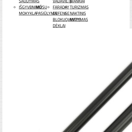
ŠAUDYMAS
VADAVIETĖ
ĮRANKIAI
IŠGYVENIMO
MŪSŲ
FARADAY
TURIZMAS
MOKYKLA
PASIŪLYMAI
DEFENSE
NAKTINIS
BLOKUOJANTYS
MATYMAS
DĖKLAI