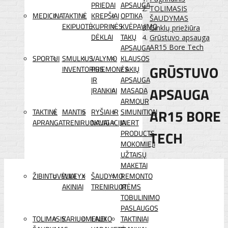
PRIEDAI
APSAUGA
TOLIMASIS
MEDICINA
TAKTINĖ
KREPŠIAI
OPTIKA
ŠAUDYMAS
EKIPUOTĖ
KUPRINĖS
KVĖPAVIMO
Ginklų priežiūra
DĖKLAI
TAKŲ
Grūstuvo apsauga
APSAUGA
AR15 Bore Tech
SPORTUI
SMULKUS
VALYMO
KLAUSOS
GRŪSTUVO
INVENTORIUS
PRIEMONĖS
/ AKIŲ
IR
APSAUGA
APSAUGA
ĮRANKIAI
MASADA
ARMOUR
AR15 BORE
TAKTINĖ
MANTIS
RYŠIAI IR
SIMUNITION
APRANGA
TRENIRUOKLIAI
NAVIGACIJA
INERT
TECH
PRODUCTS
MOKOMIEJI
UŽTAISŲ
MAKETAI
ŽIBINTUVĖLIAI
WILEYX
ŠAUDYMO
REMONTO
AKINIAI
TRENIRUOTĖMS
IR
TOBULINIMO
PASLAUGOS
TOLIMASIS
KARIUOMENEI
LAUKO
TAKTINIAI