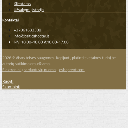
Klientams
Užsakymų istorija
Kontaktai
+37061633388
info@balticshooter.lt
I-IV: 10.00-18.00 V:10.00-17.00
2026 © Visos teisės saugomos. Kopijuoti, platinti svetainės turinį be
autorių sutikimo draudžiama.
Elektroninių parduotuvių nuoma
-
eshoprent.com
Rašyti
Skambinti