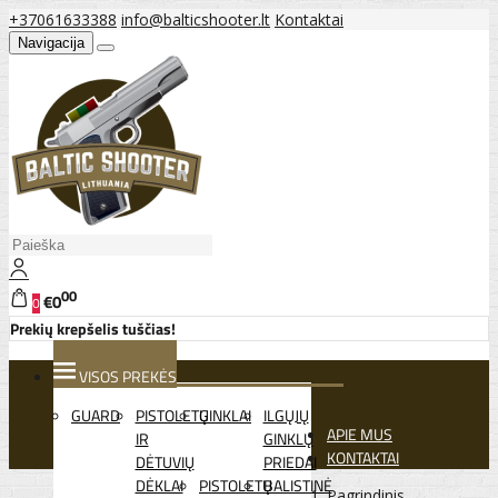
+37061633388
info@balticshooter.lt
Kontaktai
Navigacija
00
€0
0
Prekių krepšelis tuščias!
VISOS PREKĖS
GUARD
PISTOLETŲ
GINKLAI
ILGŲJŲ
APIE MUS
IR
GINKLŲ
KONTAKTAI
DĖTUVIŲ
PRIEDAI
DĖKLAI
PISTOLETŲ
BALISTINĖ
Pagrindinis