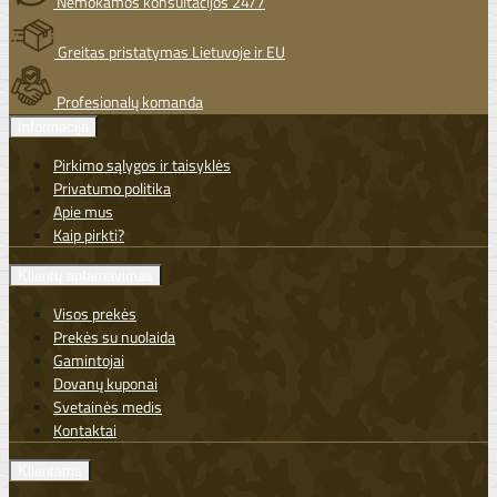
Nemokamos konsultacijos 24/7
Greitas pristatymas Lietuvoje ir EU
Profesionalų komanda
Informacija
Pirkimo sąlygos ir taisyklės
Privatumo politika
Apie mus
Kaip pirkti?
Klientų aptarnavimas
Visos prekės
Prekės su nuolaida
Gamintojai
Dovanų kuponai
Svetainės medis
Kontaktai
Klientams