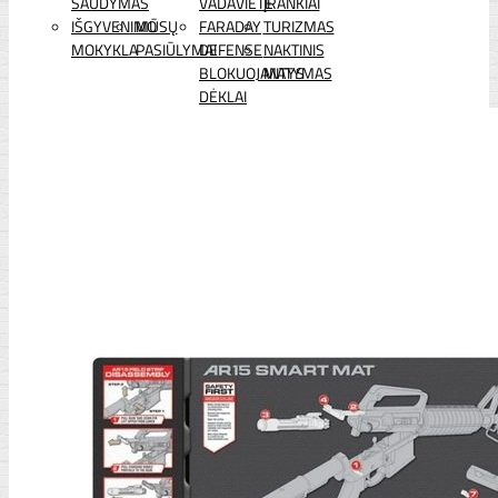
ŠAUDYMAS
VADAVIETĖ
ĮRANKIAI
IŠGYVENIMO
MŪSŲ
FARADAY
TURIZMAS
MOKYKLA
PASIŪLYMAI
DEFENSE
NAKTINIS
BLOKUOJANTYS
MATYMAS
DĖKLAI