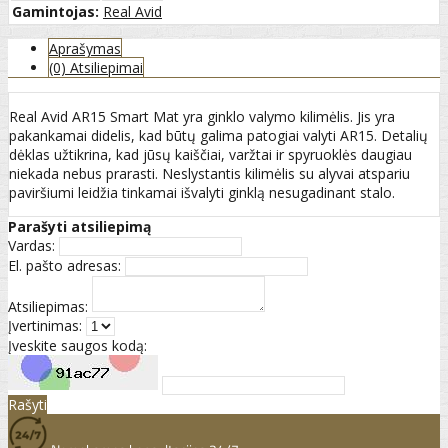
Gamintojas:
Real Avid
Aprašymas
(0) Atsiliepimai
Real Avid AR15 Smart Mat yra ginklo valymo kilimėlis. Jis yra
pakankamai didelis, kad būtų galima patogiai valyti AR15. Detalių
dėklas užtikrina, kad jūsų kaiščiai, varžtai ir spyruoklės daugiau
niekada nebus prarasti. Neslystantis kilimėlis su alyvai atspariu
paviršiumi leidžia tinkamai išvalyti ginklą nesugadinant stalo.
Parašyti atsiliepimą
Vardas:
El. pašto adresas:
Atsiliepimas:
Įvertinimas:
Įveskite saugos kodą:
Rašyti