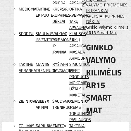
PRIEDAI
APSAUGA
VALYMO PRIEMONĖS
MEDICINA
TAKTINĖ
KREPŠIAI
OPTIKA
IR ĮRANKIAI
EKIPUOTĖ
KUPRINĖS
KVĖPAVIMO
KREPŠIAI KUPRINĖS
DĖKLAI
TAKŲ
DĖKLAI
APSAUGA
Ginklo valymo kilimėlis
AR15 Smart Mat
SPORTUI
SMULKUS
VALYMO
KLAUSOS
INVENTORIUS
PRIEMONĖS
/ AKIŲ
GINKLO
IR
APSAUGA
ĮRANKIAI
MASADA
VALYMO
ARMOUR
TAKTINĖ
MANTIS
RYŠIAI IR
SIMUNITION
KILIMĖLIS
APRANGA
TRENIRUOKLIAI
NAVIGACIJA
INERT
PRODUCTS
AR15
MOKOMIEJI
UŽTAISŲ
SMART
MAKETAI
ŽIBINTUVĖLIAI
WILEYX
ŠAUDYMO
REMONTO
MAT
AKINIAI
TRENIRUOTĖMS
IR
TOBULINIMO
PASLAUGOS
TOLIMASIS
KARIUOMENEI
LAUKO
TAKTINIAI