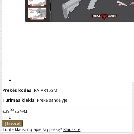
Prekės kodas:
RA-AR15SM
Turimas kiekis:
Prekė sandėlyje
00
€39
su PVM
Turite klausimų apie šią prekę?
Klauskite