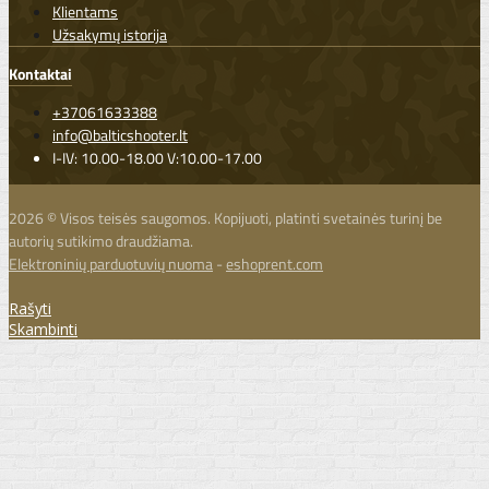
Klientams
Užsakymų istorija
Kontaktai
+37061633388
info@balticshooter.lt
I-IV: 10.00-18.00 V:10.00-17.00
2026 © Visos teisės saugomos. Kopijuoti, platinti svetainės turinį be
autorių sutikimo draudžiama.
Elektroninių parduotuvių nuoma
-
eshoprent.com
Rašyti
Skambinti