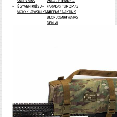
ŠAUDYMAS
VADAVIETĖ
ĮRANKIAI
IŠGYVENIMO
MŪSŲ
FARADAY
TURIZMAS
MOKYKLA
PASIŪLYMAI
DEFENSE
NAKTINIS
BLOKUOJANTYS
MATYMAS
DĖKLAI