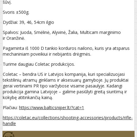
šūvį.
Svoris ±500g.
Dydžiai: 39, 46, 54cm ilgio
Spalvos: Juoda, Smėlinė, Alyvinė, Žalia, Multicam marginimo
ir Oranžinė.
Pagaminta iš 1000 D tankio korduros nailono, kuris yra atsparus
mechaniniam poveikiui ir nebijantis drėgmės.
Turime daugiau Coletac produkcijos.
Coletac – bendra US ir Latvijos kompanija, kuri specializuojasi
tekstilinių atramų ginklams ir aksesuarų gamyboje. Jų produktai
gerai vertinami PR tipo varžybose visame pasaulyje. Kadangi
produkcija gamina Latvijoje – galime pasiūlyti greitą siuntimą ir
kokybę atitinkančią kainą.
Plačiau:
https://www.balticsniper.lt/?cat=1
https://coletac.eu/collections/shooting-accessories/products/rifle-
handle