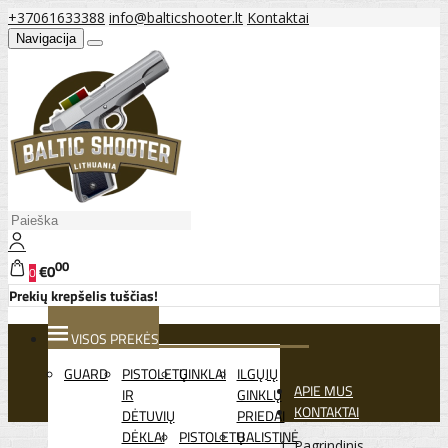
+37061633388
info@balticshooter.lt
Kontaktai
Navigacija
00
€0
0
Prekių krepšelis tuščias!
VISOS PREKĖS
GUARD
PISTOLETŲ
GINKLAI
ILGŲJŲ
APIE MUS
IR
GINKLŲ
KONTAKTAI
DĖTUVIŲ
PRIEDAI
DĖKLAI
PISTOLETŲ
BALISTINĖ
Pagrindinis