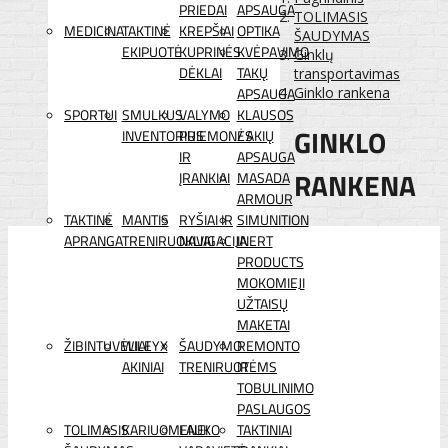
PRIEDAI
APSAUGA
TOLIMASIS
MEDICINA
TAKTINĖ
KREPŠIAI
OPTIKA
ŠAUDYMAS
EKIPUOTĖ
KUPRINĖS
KVĖPAVIMO
Ginklų
DĖKLAI
TAKŲ
transportavimas
APSAUGA
Ginklo rankena
SPORTUI
SMULKUS
VALYMO
KLAUSOS
GINKLO
INVENTORIUS
PRIEMONĖS
/ AKIŲ
IR
APSAUGA
RANKENA
ĮRANKIAI
MASADA
ARMOUR
TAKTINĖ
MANTIS
RYŠIAI IR
SIMUNITION
APRANGA
TRENIRUOKLIAI
NAVIGACIJA
INERT
PRODUCTS
MOKOMIEJI
UŽTAISŲ
MAKETAI
ŽIBINTUVĖLIAI
WILEYX
ŠAUDYMO
REMONTO
AKINIAI
TRENIRUOTĖMS
IR
TOBULINIMO
PASLAUGOS
TOLIMASIS
KARIUOMENEI
LAUKO
TAKTINIAI