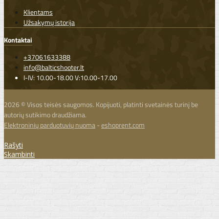
Klientams
Užsakymų istorija
Kontaktai
+37061633388
info@balticshooter.lt
I-IV: 10.00-18.00 V:10.00-17.00
2026 © Visos teisės saugomos. Kopijuoti, platinti svetainės turinį be
autorių sutikimo draudžiama.
Elektroninių parduotuvių nuoma
-
eshoprent.com
Rašyti
Skambinti