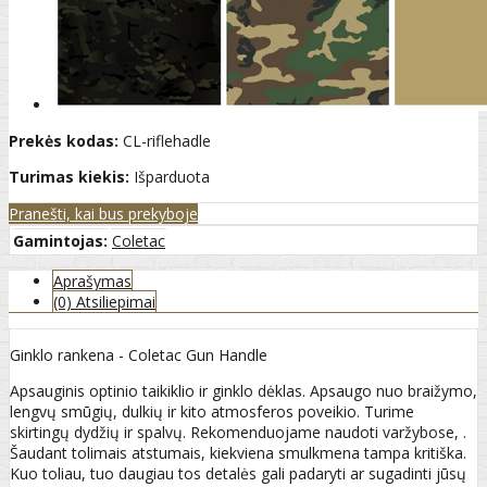
Prekės kodas:
CL-riflehadle
Turimas kiekis:
Išparduota
Pranešti, kai bus prekyboje
Gamintojas:
Coletac
Aprašymas
(0) Atsiliepimai
Ginklo rankena - Coletac Gun Handle
Apsauginis optinio taikiklio ir ginklo dėklas. Apsaugo nuo braižymo,
lengvų smūgių, dulkių ir kito atmosferos poveikio. Turime
skirtingų dydžių ir spalvų. Rekomenduojame naudoti varžybose, .
Šaudant tolimais atstumais, kiekviena smulkmena tampa kritiška.
Kuo toliau, tuo daugiau tos detalės gali padaryti ar sugadinti jūsų