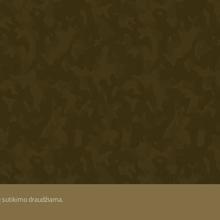
ių sutikimo draudžiama.