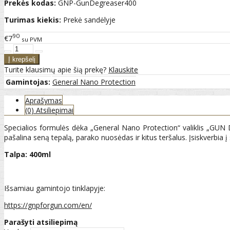
Prekės kodas:
GNP-GunDegreaser400
Turimas kiekis:
Prekė sandėlyje
90
€7
su PVM
Turite klausimų apie šią prekę?
Klauskite
Gamintojas:
General Nano Protection
Aprašymas
(0) Atsiliepimai
Specialios formulės dėka „General Nano Protection“ valiklis „GUN D
pašalina seną tepalą, parako nuosėdas ir kitus teršalus. Įsiskverbia 
Talpa: 400ml
Išsamiau gamintojo tinklapyje:
https://gnpforgun.com/en/
Parašyti atsiliepimą