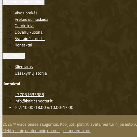
Klientų aptarnavimas
Visos prekės
Prekės su nuolaida
Gamintojai
Dovanų kuponai
Svetainės medis
Kontaktai
Klientams
Klientams
Užsakymų istorija
Kontaktai
+37061633388
info@balticshooter.lt
I-IV: 10.00-18.00 V:10.00-17.00
2026 © Visos teisės saugomos. Kopijuoti, platinti svetainės turinį be autor
Elektroninių parduotuvių nuoma
-
eshoprent.com