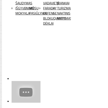
ŠAUDYMAS
VADAVIETĖ
ĮRANKIAI
IŠGYVENIMO
MŪSŲ
FARADAY
TURIZMAS
MOKYKLA
PASIŪLYMAI
DEFENSE
NAKTINIS
BLOKUOJANTYS
MATYMAS
DĖKLAI