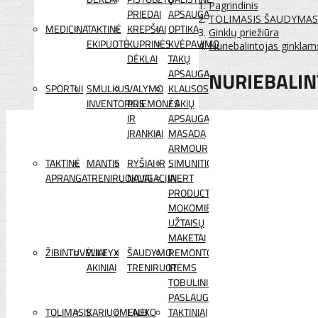
Pagrindinis
PRIEDAI
APSAUGA
TOLIMASIS ŠAUDYMAS
MEDICINA
TAKTINĖ
KREPŠIAI
OPTIKA
Ginklų priežiūra
EKIPUOTĖ
KUPRINĖS
KVĖPAVIMO
Nuriebalintojas ginkla
DĖKLAI
TAKŲ
NURIEBALIN
APSAUGA
SPORTUI
SMULKUS
VALYMO
KLAUSOS
INVENTORIUS
PRIEMONĖS
/ AKIŲ
IR
APSAUGA
ĮRANKIAI
MASADA
ARMOUR
TAKTINĖ
MANTIS
RYŠIAI IR
SIMUNITION
APRANGA
TRENIRUOKLIAI
NAVIGACIJA
INERT
PRODUCTS
MOKOMIEJI
UŽTAISŲ
MAKETAI
ŽIBINTUVĖLIAI
WILEYX
ŠAUDYMO
REMONTO
AKINIAI
TRENIRUOTĖMS
IR
TOBULINIMO
PASLAUGOS
TOLIMASIS
KARIUOMENEI
LAUKO
TAKTINIAI