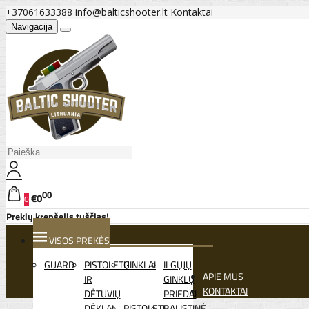
+37061633388
info@balticshooter.lt
Kontaktai
Navigacija
00
€0
0
Prekių krepšelis tuščias!
VISOS PREKĖS
GUARD
PISTOLETŲ
GINKLAI
ILGŲJŲ
APIE MUS
IR
GINKLŲ
KONTAKTAI
DĖTUVIŲ
PRIEDAI
DĖKLAI
PISTOLETŲ
BALISTINĖ