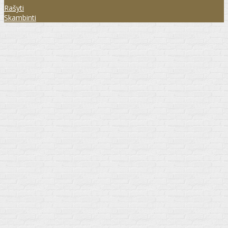
Rašyti
Skambinti