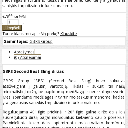
medžiagas ir tvirtinimo taškus ir manome, kad tai yra geriausias
santykis tarp dizaino ir funkcionalumo.
00
€79
su PVM
Turite klausimų apie šią prekę?
Klauskite
Gamintojas:
GBRS Group
Aprašymas
(0) Atsiliepimai
GBRS Second Best Sling diržas
GBRS Group "SBS" (Second Best Sling) buvo sukurtas
atsižvelgiant į galutinį vartotoją. Tikslas – sukurti itin našų
minimalistinį diržą, be papildomų medžiagų ir nereikalingo svorio.
Mes išbandėme medžiagas ir tvirtinimo taškus ir manome, kad tai
yra geriausias santykis tarp dizaino ir funkcionalumo.
Reguliuojama 40" ilgio priekinė ir 20" ilgio galinė diržo dalis leis
susireguliuoti diržą pagal individualius kiekvieno šaulio poreikius.
Paminkštinta kaklo dalis optimizuota maksimaliam komfortui,