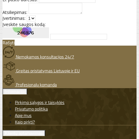
Atsiliepimas:
Įvertinimas:
Įveskite saugos kodą:
Rašyti
Nemokamos konsultacijos 24/7
Greitas pristatymas Lietuvoje ir EU
Profesionalų komanda
Informacija
Pirkimo sąlygos ir taisyklės
Privatumo politika
Apie mus
Kaip pirkti?
Klientų aptarnavimas