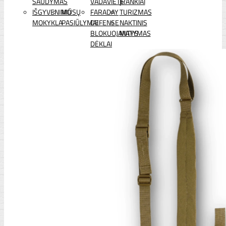
ŠAUDYMAS
VADAVIETĖ
ĮRANKIAI
IŠGYVENIMO
MŪSŲ
FARADAY
TURIZMAS
MOKYKLA
PASIŪLYMAI
DEFENSE
NAKTINIS
BLOKUOJANTYS
MATYMAS
DĖKLAI