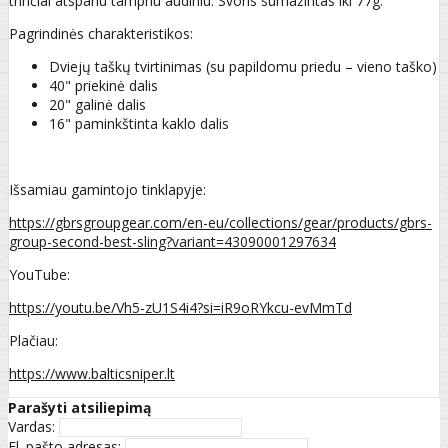
trinčiai atspariu tampriu audiniu. Svoris sumažintas iki 77g.
Pagrindinės charakteristikos:
Dviejų taškų tvirtinimas (su papildomu priedu – vieno taško)
40" priekinė dalis
20" galinė dalis
16" paminkštinta kaklo dalis
Išsamiau gamintojo tinklapyje:
https://gbrsgroupgear.com/en-eu/collections/gear/products/gbrs-
group-second-best-sling?variant=43090001297634
YouTube:
https://youtu.be/Vh5-zU1S4i4?si=iR9oRYkcu-evMmTd
Plačiau:
https://www.balticsniper.lt
Parašyti atsiliepimą
Vardas:
El. pašto adresas: