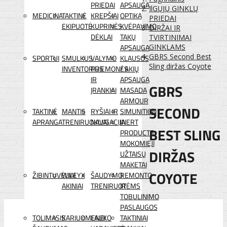
PRIEDAI
APSAUGA
IlGŲJŲ GINKLŲ
MEDICINA
TAKTINĖ
KREPŠIAI
OPTIKA
PRIEDAI
EKIPUOTĖ
KUPRINĖS
KVĖPAVIMO
DIRŽAI IR
DĖKLAI
TAKŲ
TVIRTINIMAI
APSAUGA
GINKLAMS
GBRS Second Best
SPORTUI
SMULKUS
VALYMO
KLAUSOS
Sling diržas Coyote
INVENTORIUS
PRIEMONĖS
/ AKIŲ
IR
APSAUGA
GBRS
ĮRANKIAI
MASADA
ARMOUR
SECOND
TAKTINĖ
MANTIS
RYŠIAI IR
SIMUNITION
APRANGA
TRENIRUOKLIAI
NAVIGACIJA
INERT
BEST SLING
PRODUCTS
MOKOMIEJI
DIRŽAS
UŽTAISŲ
MAKETAI
COYOTE
ŽIBINTUVĖLIAI
WILEYX
ŠAUDYMO
REMONTO
AKINIAI
TRENIRUOTĖMS
IR
TOBULINIMO
PASLAUGOS
TOLIMASIS
KARIUOMENEI
LAUKO
TAKTINIAI