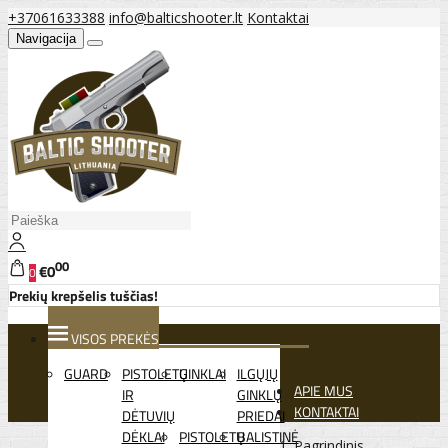
+37061633388
info@balticshooter.lt
Kontaktai
Navigacija
00
€0
0
Prekių krepšelis tuščias!
VISOS PREKĖS
GUARD
PISTOLETŲ
GINKLAI
ILGŲJŲ
APIE MUS
IR
GINKLŲ
KONTAKTAI
DĖTUVIŲ
PRIEDAI
DĖKLAI
PISTOLETŲ
BALISTINĖ
Pagrindinis