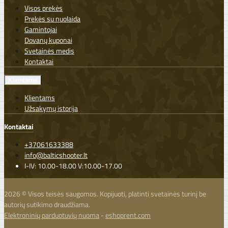
Visos prekės
Prekės su nuolaida
Gamintojai
Dovanų kuponai
Svetainės medis
Kontaktai
Klientams
Klientams
Užsakymų istorija
Kontaktai
+37061633388
info@balticshooter.lt
I-IV: 10.00-18.00 V:10.00-17.00
2026 © Visos teisės saugomos. Kopijuoti, platinti svetainės turinį be
autorių sutikimo draudžiama.
Elektroninių parduotuvių nuoma
-
eshoprent.com