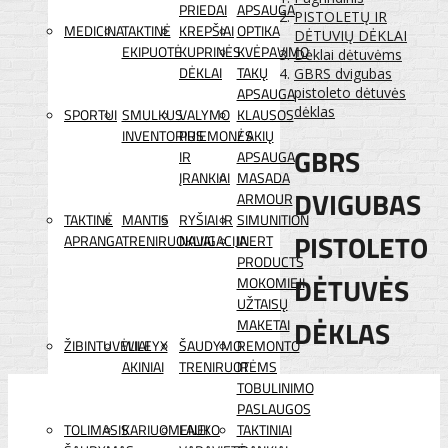
PRIEDAI
APSAUGA
PISTOLETŲ IR
MEDICINA
TAKTINĖ
KREPŠIAI
OPTIKA
DĖTUVIŲ DĖKLAI
EKIPUOTĖ
KUPRINĖS
KVĖPAVIMO
Dėklai dėtuvėms
DĖKLAI
TAKŲ
GBRS dvigubas
APSAUGA
pistoleto dėtuvės
dėklas
SPORTUI
SMULKUS
VALYMO
KLAUSOS
INVENTORIUS
PRIEMONĖS
/ AKIŲ
GBRS
IR
APSAUGA
ĮRANKIAI
MASADA
DVIGUBAS
ARMOUR
TAKTINĖ
MANTIS
RYŠIAI IR
SIMUNITION
PISTOLETO
APRANGA
TRENIRUOKLIAI
NAVIGACIJA
INERT
PRODUCTS
DĖTUVĖS
MOKOMIEJI
UŽTAISŲ
DĖKLAS
MAKETAI
ŽIBINTUVĖLIAI
WILEYX
ŠAUDYMO
REMONTO
AKINIAI
TRENIRUOTĖMS
IR
TOBULINIMO
PASLAUGOS
TOLIMASIS
KARIUOMENEI
LAUKO
TAKTINIAI