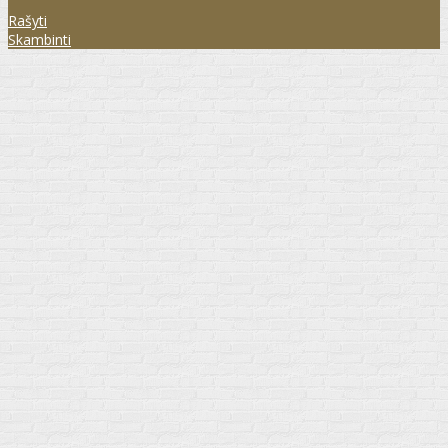
Rašyti
Skambinti