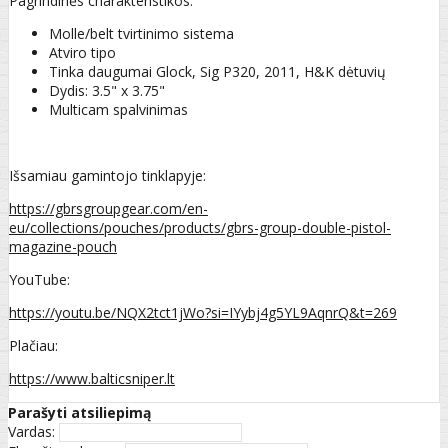
Pagrindinės charakteristikos:
Molle/belt tvirtinimo sistema
Atviro tipo
Tinka daugumai Glock, Sig P320, 2011, H&K dėtuvių
Dydis: 3.5" x 3.75"
Multicam spalvinimas
Išsamiau gamintojo tinklapyje:
https://gbrsgroupgear.com/en-
eu/collections/pouches/products/gbrs-group-double-pistol-
magazine-pouch
YouTube:
https://youtu.be/NQX2tct1jWo?si=IYybj4g5YL9AqnrQ&t=269
Plačiau:
https://www.balticsniper.lt
Parašyti atsiliepimą
Vardas: