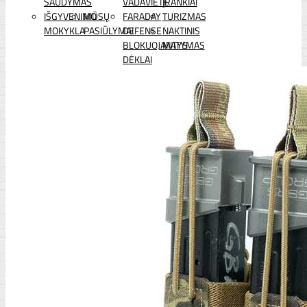
ŠAUDYMAS
VADAVIETĖ
ĮRANKIAI
IŠGYVENIMO
MŪSŲ
FARADAY
TURIZMAS
MOKYKLA
PASIŪLYMAI
DEFENSE
NAKTINIS
BLOKUOJANTYS
MATYMAS
DĖKLAI