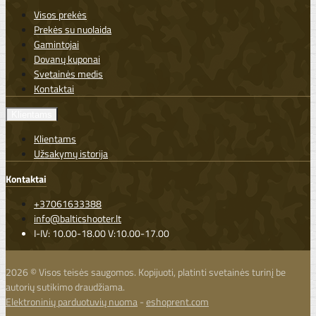
Visos prekės
Prekės su nuolaida
Gamintojai
Dovanų kuponai
Svetainės medis
Kontaktai
Klientams
Klientams
Užsakymų istorija
Kontaktai
+37061633388
info@balticshooter.lt
I-IV: 10.00-18.00 V:10.00-17.00
2026 © Visos teisės saugomos. Kopijuoti, platinti svetainės turinį be
autorių sutikimo draudžiama.
Elektroninių parduotuvių nuoma
-
eshoprent.com