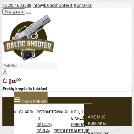
+37061633388
info@balticshooter.lt
Kontaktai
Navigacija
00
€0
0
Prekių krepšelis tuščias!
VISOS PREKĖS
GUARD
PISTOLETŲ
GINKLAI
ILGŲJŲ
APIE MUS
IR
GINKLŲ
KONTAKTAI
DĖTUVIŲ
PRIEDAI
DĖKLAI
PISTOLETŲ
BALISTINĖ
Pagrindinis