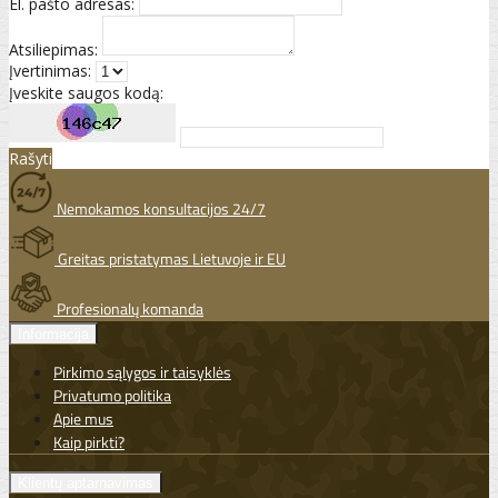
El. pašto adresas:
Atsiliepimas:
Įvertinimas:
Įveskite saugos kodą:
Rašyti
Nemokamos konsultacijos 24/7
Greitas pristatymas Lietuvoje ir EU
Profesionalų komanda
Informacija
Pirkimo sąlygos ir taisyklės
Privatumo politika
Apie mus
Kaip pirkti?
Klientų aptarnavimas