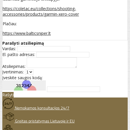
https://coletac.eu/collections/shooting-
accessories/products/garmin-xero-cover
Plačiau:
https://www.balticsniper.lt
Parašyti atsiliepimą
Vardas:
El. pašto adresas:
Atsiliepimas:
Įvertinimas:
Įveskite saugos kodą:
Rašyti
Nemokamos konsultacijos 24/7
Greitas pristatymas Lietuvoje ir EU