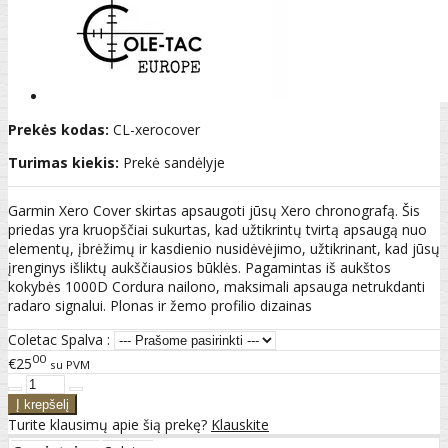
Prekės kodas:
CL-xerocover
Turimas kiekis:
Prekė sandėlyje
Garmin Xero Cover skirtas apsaugoti jūsų Xero chronografą. Šis
priedas yra kruopščiai sukurtas, kad užtikrintų tvirtą apsaugą nuo
elementų, įbrėžimų ir kasdienio nusidėvėjimo, užtikrinant, kad jūsų
įrenginys išliktų aukščiausios būklės. Pagamintas iš aukštos
kokybės 1000D Cordura nailono, maksimali apsauga netrukdanti
radaro signalui. Plonas ir žemo profilio dizainas
Coletac Spalva :
00
€25
su PVM
Turite klausimų apie šią prekę?
Klauskite