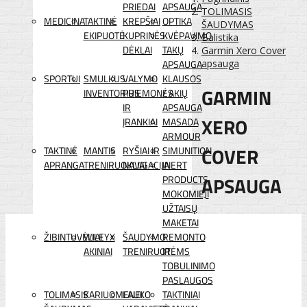
PRIEDAI
APSAUGA
TOLIMASIS
MEDICINA
TAKTINĖ
KREPŠIAI
OPTIKA
ŠAUDYMAS
EKIPUOTĖ
KUPRINĖS
KVĖPAVIMO
Balistika
DĖKLAI
TAKŲ
Garmin Xero Cover
APSAUGA
apsauga
SPORTUI
SMULKUS
VALYMO
KLAUSOS
GARMIN
INVENTORIUS
PRIEMONĖS
/ AKIŲ
IR
APSAUGA
XERO
ĮRANKIAI
MASADA
ARMOUR
COVER
TAKTINĖ
MANTIS
RYŠIAI IR
SIMUNITION
APRANGA
TRENIRUOKLIAI
NAVIGACIJA
INERT
APSAUGA
PRODUCTS
MOKOMIEJI
UŽTAISŲ
MAKETAI
ŽIBINTUVĖLIAI
WILEYX
ŠAUDYMO
REMONTO
AKINIAI
TRENIRUOTĖMS
IR
TOBULINIMO
PASLAUGOS
TOLIMASIS
KARIUOMENEI
LAUKO
TAKTINIAI