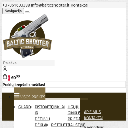
+37061633388
info@balticshooter.lt
Kontaktai
Navigacija
00
€0
0
Prekių krepšelis tuščias!
VISOS PREKĖS
GUARD
PISTOLETŲ
GINKLAI
ILGŲJŲ
APIE MUS
IR
GINKLŲ
KONTAKTAI
DĖTUVIŲ
PRIEDAI
DĖKLAI
PISTOLETŲ
BALISTINĖ
Pagrindinis