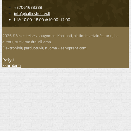
+37061633388
info@balticshooter.lt
I-IV: 10.00-18.00 V:10.00-17.00
2026 © Visos teisės saugomos. Kopijuoti, platinti svetainės turinį be
autorių sutikimo draudžiama.
Elektroninių parduotuvių nuoma
-
eshoprent.com
Rašyti
Skambinti