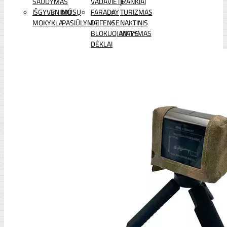
ŠAUDYMAS
VADAVIETĖ
ĮRANKIAI
IŠGYVENIMO
MŪSŲ
FARADAY
TURIZMAS
MOKYKLA
PASIŪLYMAI
DEFENSE
NAKTINIS
BLOKUOJANTYS
MATYMAS
DĖKLAI