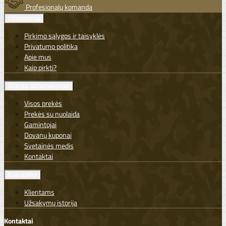
Profesionalų komanda
Informacija
Pirkimo sąlygos ir taisyklės
Privatumo politika
Apie mus
Kaip pirkti?
Klientų aptarnavimas
Visos prekės
Prekės su nuolaida
Gamintojai
Dovanų kuponai
Svetainės medis
Kontaktai
Klientams
Klientams
Užsakymų istorija
Kontaktai