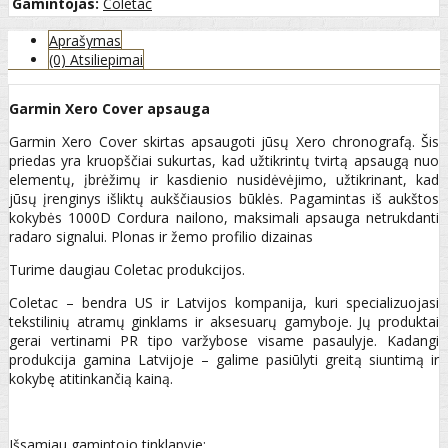
Gamintojas:
Coletac
Aprašymas
(0) Atsiliepimai
Garmin Xero Cover apsauga
Garmin Xero Cover skirtas apsaugoti jūsų Xero chronografą. Šis
priedas yra kruopščiai sukurtas, kad užtikrintų tvirtą apsaugą nuo
elementų, įbrėžimų ir kasdienio nusidėvėjimo, užtikrinant, kad
jūsų įrenginys išliktų aukščiausios būklės. Pagamintas iš aukštos
kokybės 1000D Cordura nailono, maksimali apsauga netrukdanti
radaro signalui. Plonas ir žemo profilio dizainas
Turime daugiau Coletac produkcijos.
Coletac – bendra US ir Latvijos kompanija, kuri specializuojasi
tekstilinių atramų ginklams ir aksesuarų gamyboje. Jų produktai
gerai vertinami PR tipo varžybose visame pasaulyje. Kadangi
produkcija gamina Latvijoje – galime pasiūlyti greitą siuntimą ir
kokybę atitinkančią kainą.
Išsamiau gamintojo tinklapyje: