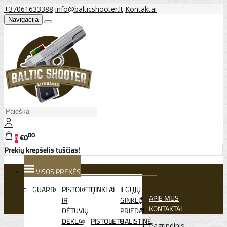
+37061633388
info@balticshooter.lt
Kontaktai
Navigacija
00
€0
0
Prekių krepšelis tuščias!
VISOS PREKĖS
GUARD
PISTOLETŲ
GINKLAI
ILGŲJŲ
APIE MUS
IR
GINKLŲ
KONTAKTAI
DĖTUVIŲ
PRIEDAI
DĖKLAI
PISTOLETŲ
BALISTINĖ
Pagrindinis