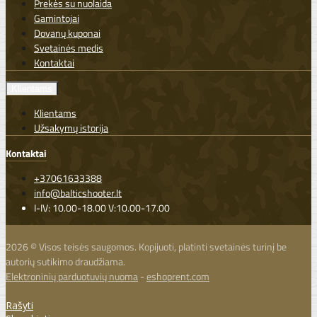
Prekės su nuolaida
Gamintojai
Dovanų kuponai
Svetainės medis
Kontaktai
Klientams
Klientams
Užsakymų istorija
Kontaktai
+37061633388
info@balticshooter.lt
I-IV: 10.00-18.00 V:10.00-17.00
2026 © Visos teisės saugomos. Kopijuoti, platinti svetainės turinį be
autorių sutikimo draudžiama.
Elektroninių parduotuvių nuoma
-
eshoprent.com
Rašyti