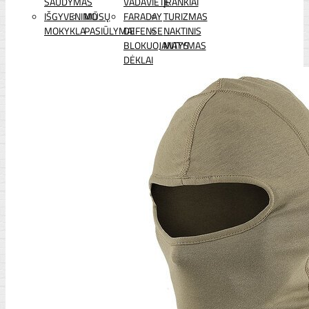
ŠAUDYMAS
VADAVIETĖ
ĮRANKIAI
IŠGYVENIMO
MŪSŲ
FARADAY
TURIZMAS
MOKYKLA
PASIŪLYMAI
DEFENSE
NAKTINIS
BLOKUOJANTYS
MATYMAS
DĖKLAI