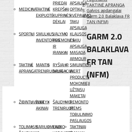
PRIEDAI
APSAUGA
TAKTINĖ APRANGA
MEDICINA
TAKTINĖ
KREPŠIAI
OPTIKA
Galvos apdangalai
EKIPUOTĖ
KUPRINĖS
KVĖPAVIMO
Garm 2.0 Balaklava FR
DĖKLAI
TAKŲ
TAN (NFM)
APSAUGA
GARM 2.0
SPORTUI
SMULKUS
VALYMO
KLAUSOS
INVENTORIUS
PRIEMONĖS
/ AKIŲ
BALAKLAVA
IR
APSAUGA
ĮRANKIAI
MASADA
FR TAN
ARMOUR
TAKTINĖ
MANTIS
RYŠIAI IR
SIMUNITION
APRANGA
TRENIRUOKLIAI
NAVIGACIJA
INERT
(NFM)
PRODUCTS
MOKOMIEJI
UŽTAISŲ
MAKETAI
ŽIBINTUVĖLIAI
WILEYX
ŠAUDYMO
REMONTO
AKINIAI
TRENIRUOTĖMS
IR
TOBULINIMO
PASLAUGOS
TOLIMASIS
KARIUOMENEI
LAUKO
TAKTINIAI