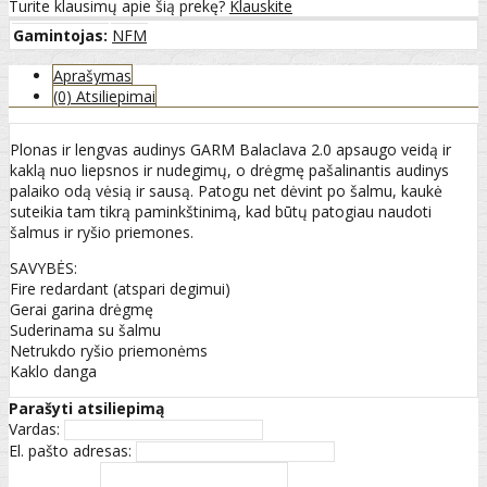
Turite klausimų apie šią prekę?
Klauskite
Gamintojas:
NFM
Aprašymas
(0) Atsiliepimai
Plonas ir lengvas audinys GARM Balaclava 2.0 apsaugo veidą ir
kaklą nuo liepsnos ir nudegimų, o drėgmę pašalinantis audinys
palaiko odą vėsią ir sausą. Patogu net dėvint po šalmu, kaukė
suteikia tam tikrą paminkštinimą, kad būtų patogiau naudoti
šalmus ir ryšio priemones.
SAVYBĖS:
Fire redardant (atspari degimui)
Gerai garina drėgmę
Suderinama su šalmu
Netrukdo ryšio priemonėms
Kaklo danga
Parašyti atsiliepimą
Vardas:
El. pašto adresas: