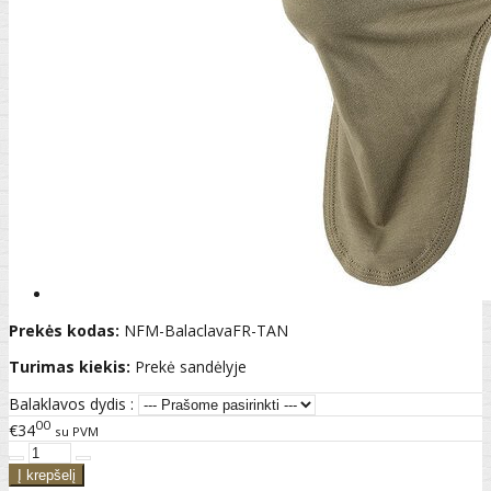
Prekės kodas:
NFM-BalaclavaFR-TAN
Turimas kiekis:
Prekė sandėlyje
Balaklavos dydis :
00
€34
su PVM