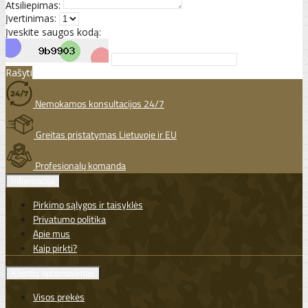
Atsiliepimas:
Įvertinimas:
Įveskite saugos kodą:
Rašyti
Nemokamos konsultacijos 24/7
Greitas pristatymas Lietuvoje ir EU
Profesionalų komanda
Informacija
Pirkimo sąlygos ir taisyklės
Privatumo politika
Apie mus
Kaip pirkti?
Klientų aptarnavimas
Visos prekės