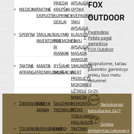
FOX
PRIEDAI
APSAUGA
MEDICINA
TAKTINĖ
KREPŠIAI
OPTIKA
OUTDOOR
EKIPUOTĖ
KUPRINĖS
KVĖPAVIMO
DĖKLAI
TAKŲ
APSAUGA
Pagrindinis
SPORTUI
SMULKUS
VALYMO
KLAUSOS
Pirkite pagal
INVENTORIUS
PRIEMONĖS
/ AKIŲ
gamintoją
IR
APSAUGA
FOX Outdoor
ĮRANKIAI
MASADA
ARMOUR
Atsiprašome, tačiau
TAKTINĖ
MANTIS
RYŠIAI IR
SIMUNITION
pasirinkto gamintojo
APRANGA
TRENIRUOKLIAI
NAVIGACIJA
INERT
prekių šiuo metu
PRODUCTS
neturime!
MOKOMIEJI
UŽTAISŲ
Grįžti
MAKETAI
ŽIBINTUVĖLIAI
WILEYX
ŠAUDYMO
REMONTO
Nemokamos
AKINIAI
TRENIRUOTĖMS
IR
konsultacijos 24/7
TOBULINIMO
PASLAUGOS
Greitas
TOLIMASIS
KARIUOMENEI
LAUKO
TAKTINIAI
pristatymas Lietuvoje ir