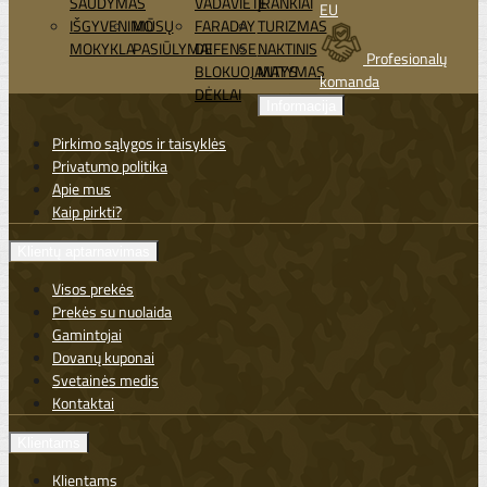
ŠAUDYMAS
VADAVIETĖ
ĮRANKIAI
EU
IŠGYVENIMO
MŪSŲ
FARADAY
TURIZMAS
MOKYKLA
PASIŪLYMAI
DEFENSE
NAKTINIS
Profesionalų
BLOKUOJANTYS
MATYMAS
komanda
DĖKLAI
Informacija
Pirkimo sąlygos ir taisyklės
Privatumo politika
Apie mus
Kaip pirkti?
Klientų aptarnavimas
Visos prekės
Prekės su nuolaida
Gamintojai
Dovanų kuponai
Svetainės medis
Kontaktai
Klientams
Klientams