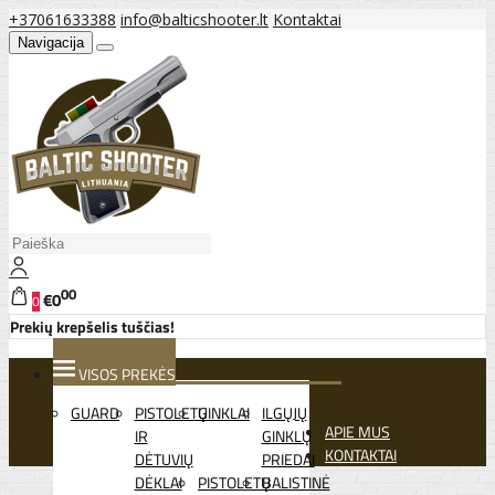
+37061633388
info@balticshooter.lt
Kontaktai
Navigacija
00
€0
0
Prekių krepšelis tuščias!
VISOS PREKĖS
GUARD
PISTOLETŲ
GINKLAI
ILGŲJŲ
APIE MUS
IR
GINKLŲ
KONTAKTAI
DĖTUVIŲ
PRIEDAI
DĖKLAI
PISTOLETŲ
BALISTINĖ