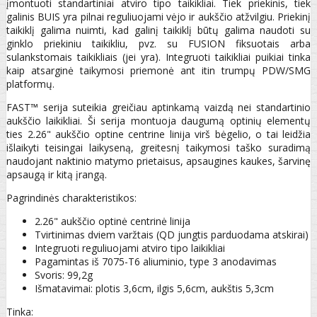
įmontuoti standartiniai atviro tipo taikikliai. Tiek priekinis, tiek
galinis BUIS yra pilnai reguliuojami vėjo ir aukščio atžvilgiu. Priekinį
taikiklį galima nuimti, kad galinį taikiklį būtų galima naudoti su
ginklo priekiniu taikikliu, pvz. su FUSION fiksuotais arba
sulankstomais taikikliais (jei yra). Integruoti taikikliai puikiai tinka
kaip atsarginė taikymosi priemonė ant itin trumpų PDW/SMG
platformų.
FAST™ serija suteikia greičiau aptinkamą vaizdą nei standartinio
aukščio laikikliai. Ši serija montuoja daugumą optinių elementų
ties 2.26" aukščio optine centrine linija virš bėgelio, o tai leidžia
išlaikyti teisingai laikyseną, greitesnį taikymosi taško suradimą
naudojant naktinio matymo prietaisus, apsaugines kaukes, šarvinę
apsaugą ir kitą įrangą.
Pagrindinės charakteristikos:
2.26" aukščio optinė centrinė linija
Tvirtinimas dviem varžtais (QD jungtis parduodama atskirai)
Integruoti reguliuojami atviro tipo laikikliai
Pagamintas iš 7075-T6 aliuminio, type 3 anodavimas
Svoris: 99,2g
Išmatavimai: plotis 3,6cm, ilgis 5,6cm, aukštis 5,3cm
Tinka: