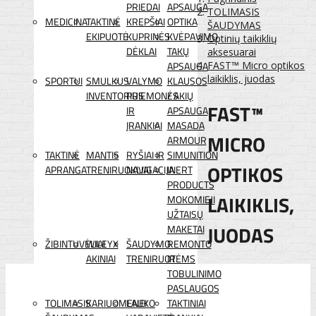
PRIEDAI
APSAUGA
TOLIMASIS
MEDICINA
TAKTINĖ
KREPŠIAI
OPTIKA
ŠAUDYMAS
EKIPUOTĖ
KUPRINĖS
KVĖPAVIMO
Optinių taikiklių
DĖKLAI
TAKŲ
aksesuarai
APSAUGA
FAST™ Micro optikos
laikiklis, juodas
SPORTUI
SMULKUS
VALYMO
KLAUSOS
INVENTORIUS
PRIEMONĖS
/ AKIŲ
FAST™
IR
APSAUGA
ĮRANKIAI
MASADA
MICRO
ARMOUR
TAKTINĖ
MANTIS
RYŠIAI IR
SIMUNITION
OPTIKOS
APRANGA
TRENIRUOKLIAI
NAVIGACIJA
INERT
PRODUCTS
LAIKIKLIS,
MOKOMIEJI
UŽTAISŲ
JUODAS
MAKETAI
ŽIBINTUVĖLIAI
WILEYX
ŠAUDYMO
REMONTO
AKINIAI
TRENIRUOTĖMS
IR
TOBULINIMO
PASLAUGOS
TOLIMASIS
KARIUOMENEI
LAUKO
TAKTINIAI