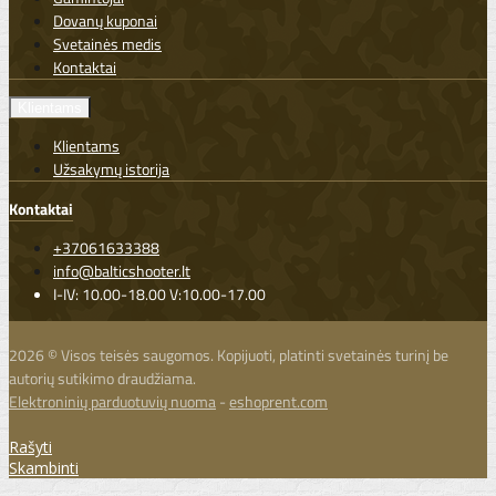
Dovanų kuponai
Svetainės medis
Kontaktai
Klientams
Klientams
Užsakymų istorija
Kontaktai
+37061633388
info@balticshooter.lt
I-IV: 10.00-18.00 V:10.00-17.00
2026 © Visos teisės saugomos. Kopijuoti, platinti svetainės turinį be
autorių sutikimo draudžiama.
Elektroninių parduotuvių nuoma
-
eshoprent.com
Rašyti
Skambinti