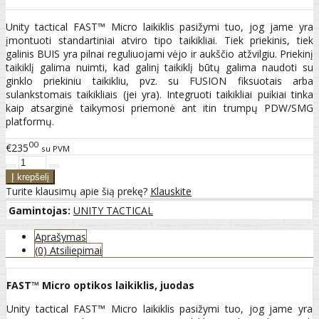
Unity tactical FAST™ Micro laikiklis pasižymi tuo, jog jame yra
įmontuoti standartiniai atviro tipo taikikliai. Tiek priekinis, tiek
galinis BUIS yra pilnai reguliuojami vėjo ir aukščio atžvilgiu. Priekinį
taikiklį galima nuimti, kad galinį taikiklį būtų galima naudoti su
ginklo priekiniu taikikliu, pvz. su FUSION fiksuotais arba
sulankstomais taikikliais (jei yra). Integruoti taikikliai puikiai tinka
kaip atsarginė taikymosi priemonė ant itin trumpų PDW/SMG
platformų.
00
€235
su PVM
Turite klausimų apie šią prekę?
Klauskite
Gamintojas:
UNITY TACTICAL
Aprašymas
(0) Atsiliepimai
FAST™ Micro optikos laikiklis, juodas
Unity tactical FAST™ Micro laikiklis pasižymi tuo, jog jame yra