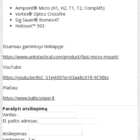
Aimpoint® Micro (H1, H2, T1, T2, CompM5)
Vortex® Optics Crossfire
Sig Sauer® Romeo4T
Holosun™ 503
Išsamiau gamintojo tinklapyje:
https://www.unitytactical.com/product/fast-micro-mount/
YouTube:
https://youtu.be/8sC_S1eyt00?si=03aaBcX1R-9C9Btv
Plačiau:
https://www.balticsniper.lt
Parašyti atsiliepimą
Vardas:
El. pašto adresas:
Atsiliepimas:
Įvertinimas: