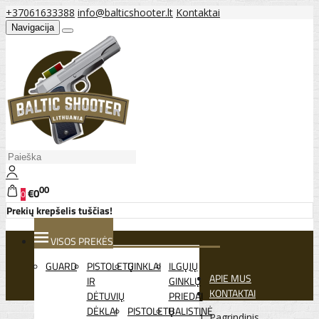
+37061633388
info@balticshooter.lt
Kontaktai
Navigacija
00
€0
0
Prekių krepšelis tuščias!
VISOS PREKĖS
GUARD
PISTOLETŲ
GINKLAI
ILGŲJŲ
APIE MUS
IR
GINKLŲ
KONTAKTAI
DĖTUVIŲ
PRIEDAI
DĖKLAI
PISTOLETŲ
BALISTINĖ
Pagrindinis