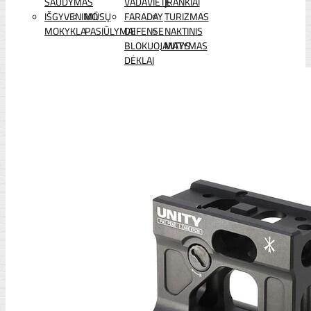
ŠAUDYMAS
VADAVIETĖ
ĮRANKIAI
IŠGYVENIMO
MŪSŲ
FARADAY
TURIZMAS
MOKYKLA
PASIŪLYMAI
DEFENSE
NAKTINIS
BLOKUOJANTYS
MATYMAS
DĖKLAI