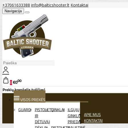
+37061633388
info@balticshooter.lt
Kontaktai
Navigacija
00
€0
0
Prekių krepšelis tuščias!
VISOS PREKĖS
GUARD
PISTOLETŲ
GINKLAI
ILGŲJŲ
APIE MUS
IR
GINKLŲ
KONTAKTAI
DĖTUVIŲ
PRIEDAI
DĖKLAI
PISTOLETŲ
BALISTINĖ