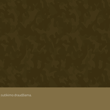
ių sutikimo draudžiama.