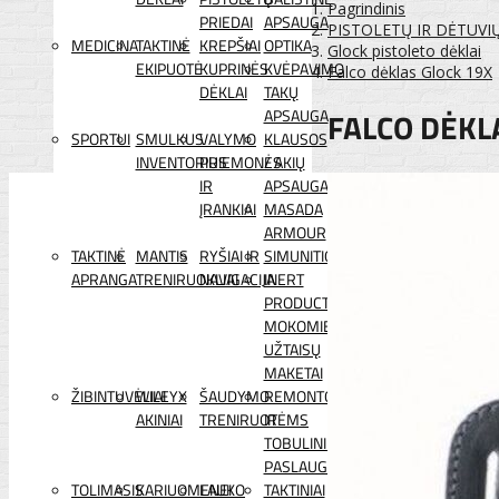
Pagrindinis
PRIEDAI
APSAUGA
PISTOLETŲ IR DĖTUVI
MEDICINA
TAKTINĖ
KREPŠIAI
OPTIKA
Glock pistoleto dėklai
EKIPUOTĖ
KUPRINĖS
KVĖPAVIMO
Falco dėklas Glock 19X
DĖKLAI
TAKŲ
FALCO DĖKL
APSAUGA
SPORTUI
SMULKUS
VALYMO
KLAUSOS
INVENTORIUS
PRIEMONĖS
/ AKIŲ
IR
APSAUGA
ĮRANKIAI
MASADA
ARMOUR
TAKTINĖ
MANTIS
RYŠIAI IR
SIMUNITION
APRANGA
TRENIRUOKLIAI
NAVIGACIJA
INERT
PRODUCTS
MOKOMIEJI
UŽTAISŲ
MAKETAI
ŽIBINTUVĖLIAI
WILEYX
ŠAUDYMO
REMONTO
AKINIAI
TRENIRUOTĖMS
IR
TOBULINIMO
PASLAUGOS
TOLIMASIS
KARIUOMENEI
LAUKO
TAKTINIAI