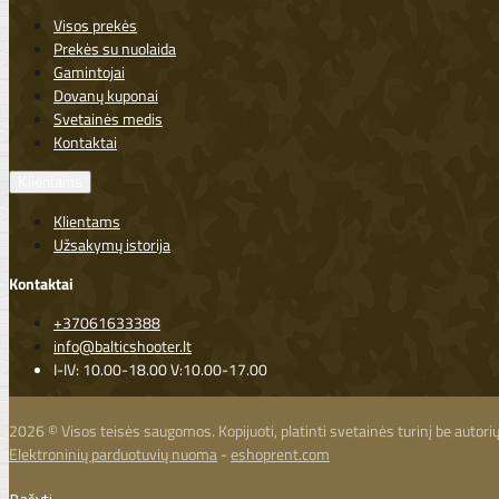
Visos prekės
Prekės su nuolaida
Gamintojai
Dovanų kuponai
Svetainės medis
Kontaktai
Klientams
Klientams
Užsakymų istorija
Kontaktai
+37061633388
info@balticshooter.lt
I-IV: 10.00-18.00 V:10.00-17.00
2026 © Visos teisės saugomos. Kopijuoti, platinti svetainės turinį be autor
Elektroninių parduotuvių nuoma
-
eshoprent.com