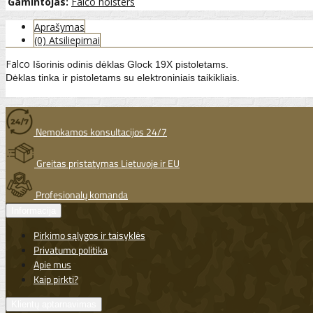
Gamintojas:
Falco holsters
Aprašymas
(0) Atsiliepimai
Falco
Išorinis odinis dėklas Glock 19X pistoletams.
Dėklas tinka ir pistoletams su elektroniniais taikikliais.
Nemokamos konsultacijos 24/7
Greitas pristatymas Lietuvoje ir EU
Profesionalų komanda
Informacija
Pirkimo sąlygos ir taisyklės
Privatumo politika
Apie mus
Kaip pirkti?
Klientų aptarnavimas