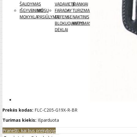
ŠAUDYMAS
VADAVIETĖ
ĮRANKIAI
IŠGYVENIMO
MŪSŲ
FARADAY
TURIZMAS
MOKYKLA
PASIŪLYMAI
DEFENSE
NAKTINIS
BLOKUOJANTYS
MATYMAS
DĖKLAI
Prekės kodas:
FLC-C205-G19X-R-BR
Turimas kiekis:
Išparduota
Pranešti, kai bus prekyboje