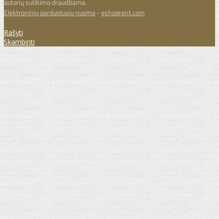
autorių sutikimo draudžiama.
Elektroninių parduotuvių nuoma
-
eshoprent.com
Rašyti
Skambinti