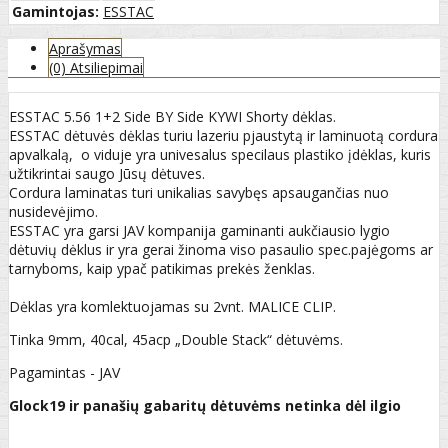
Gamintojas:
ESSTAC
Aprašymas
(0) Atsiliepimai
ESSTAC 5.56 1+2 Side BY Side KYWI Shorty dėklas.
ESSTAC dėtuvės dėklas turiu lazeriu pjaustytą ir laminuotą cordura
apvalkalą, o viduje yra univesalus specilaus plastiko įdėklas, kuris
užtikrintai saugo Jūsų dėtuves.
Cordura laminatas turi unikalias savybęs apsaugančias nuo
nusidevėjimo.
ESSTAC yra garsi JAV kompanija gaminanti aukčiausio lygio
dėtuvių dėklus ir yra gerai žinoma viso pasaulio spec.pajėgoms ar
tarnyboms, kaip ypač patikimas prekės ženklas.
Dėklas yra komlektuojamas su 2vnt. MALICE CLIP.
Tinka 9mm, 40cal, 45acp „Double Stack“ dėtuvėms.
Pagamintas - JAV
Glock19 ir panašių gabaritų dėtuvėms netinka dėl ilgio