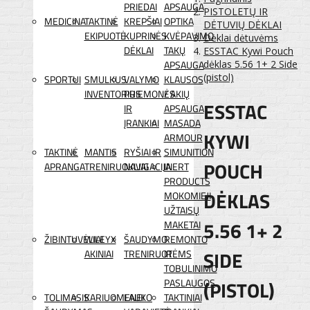
PRIEDAI
APSAUGA
PISTOLETŲ IR
MEDICINA
TAKTINĖ
KREPŠIAI
OPTIKA
DĖTUVIŲ DĖKLAI
EKIPUOTĖ
KUPRINĖS
KVĖPAVIMO
Dėklai dėtuvėms
DĖKLAI
TAKŲ
ESSTAC Kywi Pouch
APSAUGA
dėklas 5.56 1+ 2 Side
(pistol)
SPORTUI
SMULKUS
VALYMO
KLAUSOS
INVENTORIUS
PRIEMONĖS
/ AKIŲ
ESSTAC
IR
APSAUGA
ĮRANKIAI
MASADA
KYWI
ARMOUR
TAKTINĖ
MANTIS
RYŠIAI IR
SIMUNITION
POUCH
APRANGA
TRENIRUOKLIAI
NAVIGACIJA
INERT
PRODUCTS
DĖKLAS
MOKOMIEJI
UŽTAISŲ
5.56 1+ 2
MAKETAI
ŽIBINTUVĖLIAI
WILEYX
ŠAUDYMO
REMONTO
SIDE
AKINIAI
TRENIRUOTĖMS
IR
TOBULINIMO
(PISTOL)
PASLAUGOS
TOLIMASIS
KARIUOMENEI
LAUKO
TAKTINIAI