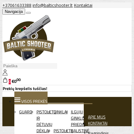
+37061633388
info@balticshooter.lt
Kontaktai
Navigacija
00
€0
0
Prekių krepšelis tuščias!
VISOS PREKĖS
GUARD
PISTOLETŲ
GINKLAI
ILGŲJŲ
APIE MUS
IR
GINKLŲ
KONTAKTAI
DĖTUVIŲ
PRIEDAI
DĖKLAI
PISTOLETŲ
BALISTINĖ
Pagrindinis