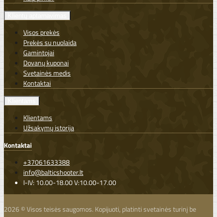
Klientų aptarnavimas
Visos prekės
Prekės su nuolaida
Gamintojai
Dovanų kuponai
Svetainės medis
Kontaktai
Klientams
Klientams
Užsakymų istorija
Kontaktai
+37061633388
info@balticshooter.lt
I-IV: 10.00-18.00 V:10.00-17.00
2026 © Visos teisės saugomos. Kopijuoti, platinti svetainės turinį be