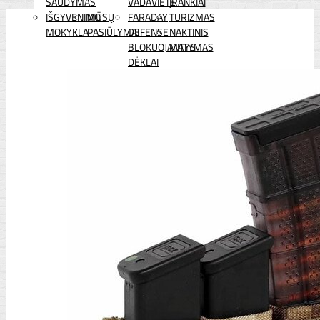
ŠAUDYMAS
VADAVIETĖ
ĮRANKIAI
IŠGYVENIMO
MŪSŲ
FARADAY
TURIZMAS
MOKYKLA
PASIŪLYMAI
DEFENSE
NAKTINIS
BLOKUOJANTYS
MATYMAS
DĖKLAI