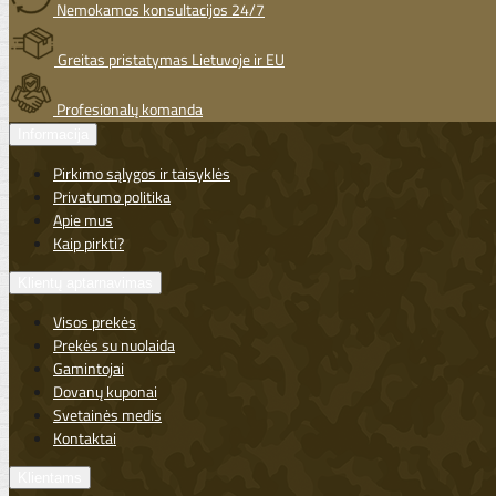
Nemokamos konsultacijos 24/7
Greitas pristatymas Lietuvoje ir EU
Profesionalų komanda
Informacija
Pirkimo sąlygos ir taisyklės
Privatumo politika
Apie mus
Kaip pirkti?
Klientų aptarnavimas
Visos prekės
Prekės su nuolaida
Gamintojai
Dovanų kuponai
Svetainės medis
Kontaktai
Klientams