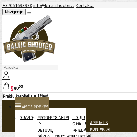
+37061633388
info@balticshooter.lt
Kontaktai
Navigacija
00
€0
0
Prekių krepšelis tuščias!
VISOS PREKĖS
GUARD
PISTOLETŲ
GINKLAI
ILGŲJŲ
APIE MUS
IR
GINKLŲ
KONTAKTAI
DĖTUVIŲ
PRIEDAI
DĖKLAI
PISTOLETŲ
BALISTINĖ