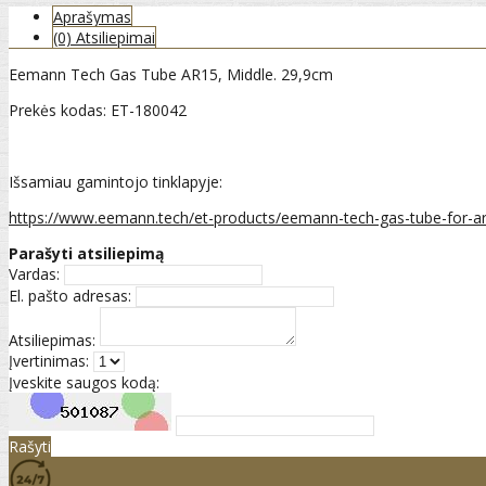
Aprašymas
(0) Atsiliepimai
Eemann Tech Gas Tube AR15, Middle. 29,9cm
Prekės kodas: ET-180042
Išsamiau gamintojo tinklapyje:
https://www.eemann.tech/et-products/eemann-tech-gas-tube-for-ar
Parašyti atsiliepimą
Vardas:
El. pašto adresas:
Atsiliepimas:
Įvertinimas:
Įveskite saugos kodą:
Rašyti