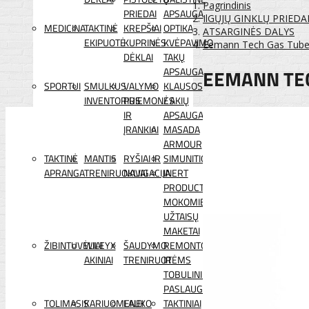
Pagrindinis
PRIEDAI
APSAUGA
IlGŲJŲ GINKLŲ PRIEDA
MEDICINA
TAKTINĖ
KREPŠIAI
OPTIKA
ATSARGINĖS DALYS
EKIPUOTĖ
KUPRINĖS
KVĖPAVIMO
Eemann Tech Gas Tube
DĖKLAI
TAKŲ
EEMANN TEC
APSAUGA
SPORTUI
SMULKUS
VALYMO
KLAUSOS
INVENTORIUS
PRIEMONĖS
/ AKIŲ
IR
APSAUGA
ĮRANKIAI
MASADA
ARMOUR
TAKTINĖ
MANTIS
RYŠIAI IR
SIMUNITION
APRANGA
TRENIRUOKLIAI
NAVIGACIJA
INERT
PRODUCTS
MOKOMIEJI
UŽTAISŲ
MAKETAI
ŽIBINTUVĖLIAI
WILEYX
ŠAUDYMO
REMONTO
AKINIAI
TRENIRUOTĖMS
IR
TOBULINIMO
PASLAUGOS
TOLIMASIS
KARIUOMENEI
LAUKO
TAKTINIAI