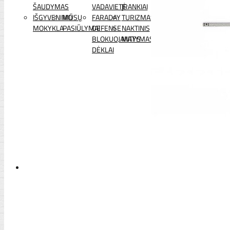
ŠAUDYMAS
VADAVIETĖ
ĮRANKIAI
IŠGYVENIMO
MŪSŲ
FARADAY
TURIZMAS
MOKYKLA
PASIŪLYMAI
DEFENSE
NAKTINIS
BLOKUOJANTYS
MATYMAS
DĖKLAI