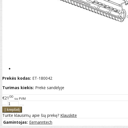
Prekės kodas:
ET-180042
Turimas kiekis:
Prekė sandėlyje
00
€21
su PVM
Turite klausimų apie šią prekę?
Klauskite
Gamintojas:
Eemanntech