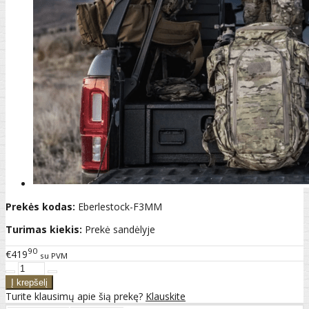
Prekės kodas:
Eberlestock-F3MM
Turimas kiekis:
Prekė sandėlyje
90
€419
su PVM
Turite klausimų apie šią prekę?
Klauskite