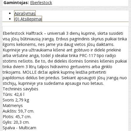
Gamintojas:
Eberlestock
Aprašymas
(0) Atsiliepimai
Eberlestock Halftrack – universali 3 dienų kuprinė, skirta susidėti
visą jūsų būtiniausią įrangą. Erdvus pagrindinis skyrius puikiai tinka
ilgoms kelionėms, nes jame yra daug vietos jūsų daiktams.
Kuprinėje yra užtraukiama kišenė ant gobtuvo ir didelė priekinė
arba viršutinė anga, todėl ji idealiai tinka PRC-117 tipo radijo
stotims nešiotis. Be to, dvi didelės išorinės šoninės kišenės puikiai
tinka dviem 3 litrų talpos hidravimo gertuvėms arba ginklo
trikojams. MOLLE diržai aplink kuprinę leidžia pritvirtinti
papildomus dėklus bei priedus. Siekiant apsaugoti jūsų įrangą nuo
stichijų, kuprinėje yra sudedama apsauga nuo lietaus.
Techninės savybės
Tūris: 42,6 l
Svoris 2,79 kg
Matmenys
Aukštis: 59,7 cm.
Plotis: 45,7 cm.
Gylis: 20,3 cm.
Spalva - Multicam