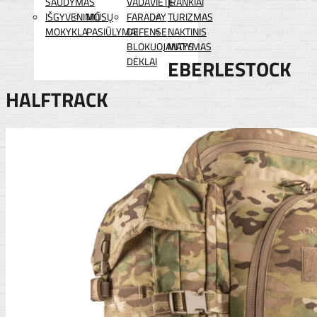
ŠAUDYMAS
VADAVIETĖ
ĮRANKIAI
IŠGYVENIMO
MŪSŲ
FARADAY
TURIZMAS
MOKYKLA
PASIŪLYMAI
DEFENSE
NAKTINIS
BLOKUOJANTYS
MATYMAS
DĖKLAI
EBERLESTOCK
HALFTRACK