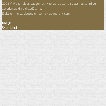
2026 © Visos teisės saugomos. Kopijuoti, platinti svetainės turinį be
autorių sutikimo draudžiama.
Elektroninių parduotuvių nuoma
-
eshoprent.com
Rašyti
Skambinti