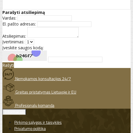
Parašyti atsiliepimą
Vardas:
El. pašto adresas:
Atsiliepimas:
Įvertinimas:
Įveskite saugos kodą:
Rašyti
Nemokamos konsultacijos 24/7
Greitas pristatymas Lietuvoje ir EU
Profesionalų komanda
Informacija
Pirkimo sąlygos ir taisyklės
Privatumo politika