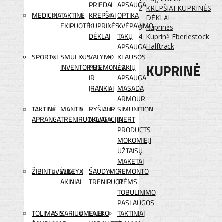
PRIEDAI
APSAUGA
KREPŠIAI KUPRINĖS
MEDICINA
TAKTINĖ
KREPŠIAI
OPTIKA
DĖKLAI
EKIPUOTĖ
KUPRINĖS
KVĖPAVIMO
Kuprinės
DĖKLAI
TAKŲ
Kuprinė Eberlestock
APSAUGA
Halftrack
SPORTUI
SMULKUS
VALYMO
KLAUSOS
KUPRINĖ
INVENTORIUS
PRIEMONĖS
/ AKIŲ
IR
APSAUGA
ĮRANKIAI
MASADA
ARMOUR
TAKTINĖ
MANTIS
RYŠIAI IR
SIMUNITION
APRANGA
TRENIRUOKLIAI
NAVIGACIJA
INERT
PRODUCTS
MOKOMIEJI
UŽTAISŲ
MAKETAI
ŽIBINTUVĖLIAI
WILEYX
ŠAUDYMO
REMONTO
AKINIAI
TRENIRUOTĖMS
IR
TOBULINIMO
PASLAUGOS
TOLIMASIS
KARIUOMENEI
LAUKO
TAKTINIAI