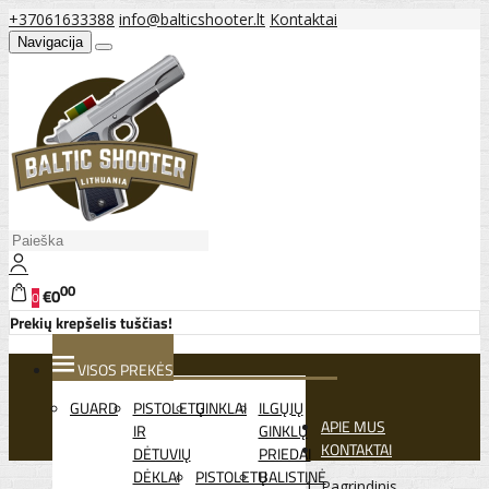
+37061633388
info@balticshooter.lt
Kontaktai
Navigacija
00
€0
0
Prekių krepšelis tuščias!
VISOS PREKĖS
GUARD
PISTOLETŲ
GINKLAI
ILGŲJŲ
APIE MUS
IR
GINKLŲ
KONTAKTAI
DĖTUVIŲ
PRIEDAI
DĖKLAI
PISTOLETŲ
BALISTINĖ
Pagrindinis