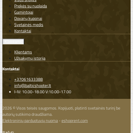
Prekės su nuolaida
Gamintojai
Dovanų kuponai
Svetainės medis
Kontaktai
Klientams
Klientams
Užsakymų istorija
Kontaktai
+37061633388
info@balticshooter.lt
I-IV: 10.00-18.00 V:10.00-17.00
2026 © Visos teisės saugomos. Kopijuoti, platinti svetainės turinį be
autorių sutikimo draudžiama.
Elektroninių parduotuvių nuoma
-
eshoprent.com
Rašyti