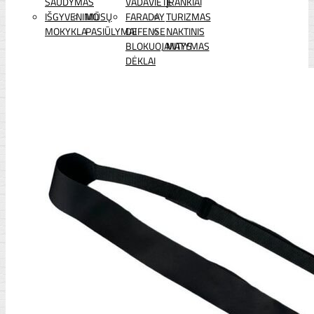
ŠAUDYMAS
VADAVIETĖ
ĮRANKIAI
IŠGYVENIMO
MŪSŲ
FARADAY
TURIZMAS
MOKYKLA
PASIŪLYMAI
DEFENSE
NAKTINIS
BLOKUOJANTYS
MATYMAS
DĖKLAI