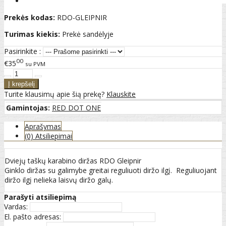
Prekės kodas:
RDO-GLEIPNIR
Turimas kiekis:
Prekė sandėlyje
Pasirinkite :
00
€35
su PVM
Turite klausimų apie šią prekę?
Klauskite
Gamintojas:
RED DOT ONE
Aprašymas
(0) Atsiliepimai
Dviejų taškų karabino diržas RDO Gleipnir
Ginklo diržas su galimybe greitai reguliuoti diržo ilgį. Reguliuojant
diržo ilgį nelieka laisvų diržo galų.
Parašyti atsiliepimą
Vardas:
El. pašto adresas: