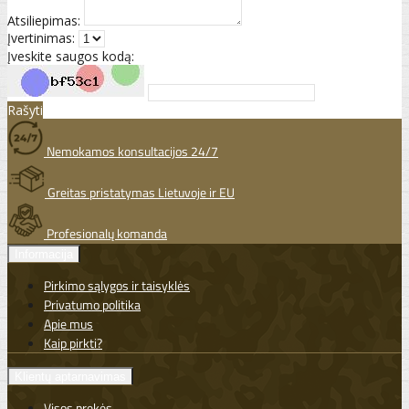
Atsiliepimas:
Įvertinimas:
Įveskite saugos kodą:
Rašyti
Nemokamos konsultacijos 24/7
Greitas pristatymas Lietuvoje ir EU
Profesionalų komanda
Informacija
Pirkimo sąlygos ir taisyklės
Privatumo politika
Apie mus
Kaip pirkti?
Klientų aptarnavimas
Visos prekės