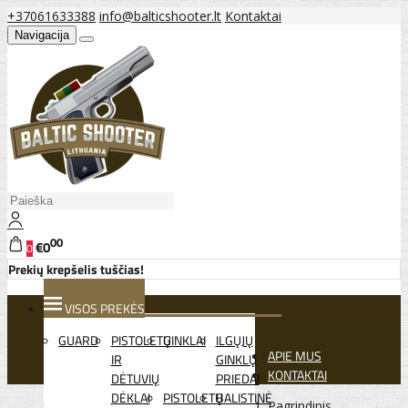
+37061633388
info@balticshooter.lt
Kontaktai
Navigacija
00
€0
0
Prekių krepšelis tuščias!
VISOS PREKĖS
GUARD
PISTOLETŲ
GINKLAI
ILGŲJŲ
APIE MUS
IR
GINKLŲ
KONTAKTAI
DĖTUVIŲ
PRIEDAI
DĖKLAI
PISTOLETŲ
BALISTINĖ
Pagrindinis