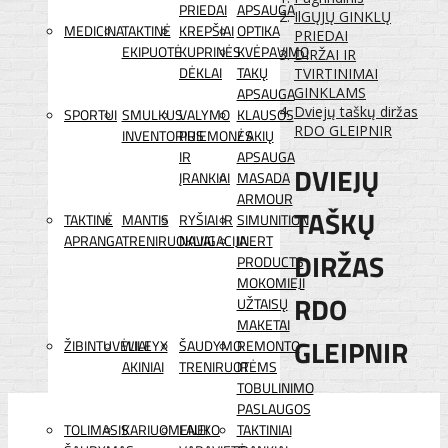
PRIEDAI
APSAUGA
IlGŲJŲ GINKLŲ
MEDICINA
TAKTINĖ
KREPŠIAI
OPTIKA
PRIEDAI
EKIPUOTĖ
KUPRINĖS
KVĖPAVIMO
DIRŽAI IR
DĖKLAI
TAKŲ
TVIRTINIMAI
APSAUGA
GINKLAMS
Dviejų taškų diržas
SPORTUI
SMULKUS
VALYMO
KLAUSOS
RDO GLEIPNIR
INVENTORIUS
PRIEMONĖS
/ AKIŲ
IR
APSAUGA
DVIEJŲ
ĮRANKIAI
MASADA
ARMOUR
TAŠKŲ
TAKTINĖ
MANTIS
RYŠIAI IR
SIMUNITION
APRANGA
TRENIRUOKLIAI
NAVIGACIJA
INERT
DIRŽAS
PRODUCTS
MOKOMIEJI
RDO
UŽTAISŲ
MAKETAI
GLEIPNIR
ŽIBINTUVĖLIAI
WILEYX
ŠAUDYMO
REMONTO
AKINIAI
TRENIRUOTĖMS
IR
TOBULINIMO
PASLAUGOS
TOLIMASIS
KARIUOMENEI
LAUKO
TAKTINIAI