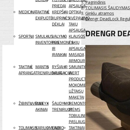
Pagrindinis
PRIEDAI
APSAUGA
TOLIMASIS ŠAUDYMAS
MEDICINA
TAKTINĖ
KREPŠIAI
OPTIKA
Ginklų atramos
EKIPUOTĖ
KUPRINĖS
KVĖPAVIMO
Drengr DeadLock Regula
DĖKLAI
TAKŲ
DRENGR DEA
APSAUGA
SPORTUI
SMULKUS
VALYMO
KLAUSOS
INVENTORIUS
PRIEMONĖS
/ AKIŲ
IR
APSAUGA
ĮRANKIAI
MASADA
ARMOUR
TAKTINĖ
MANTIS
RYŠIAI IR
SIMUNITION
APRANGA
TRENIRUOKLIAI
NAVIGACIJA
INERT
PRODUCTS
MOKOMIEJI
UŽTAISŲ
MAKETAI
ŽIBINTUVĖLIAI
WILEYX
ŠAUDYMO
REMONTO
AKINIAI
TRENIRUOTĖMS
IR
TOBULINIMO
PASLAUGOS
TOLIMASIS
KARIUOMENEI
LAUKO
TAKTINIAI