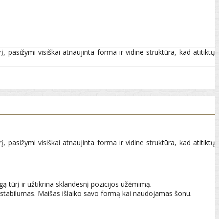
asižymi visiškai atnaujinta forma ir vidine struktūra, kad atitiktų
asižymi visiškai atnaujinta forma ir vidine struktūra, kad atitiktų
ą tūrį ir užtikrina sklandesnį pozicijos užėmimą.
ninis stabilumas. Maišas išlaiko savo formą kai naudojamas šonu.