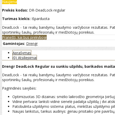
Naujiena
Prekės kodas:
DR-DeadLock-regular
Turimas kiekis:
Išparduota
DeadLock - tai realių bandymų šaudymo varžybose rezultatas. Patent
sportininkų šaulių, profesionalų ir medžiotojų poreikius.
Pranešti, kai bus prekyboje
Gamintojas:
Drengr
Aprašymas
(0) Atsiliepimai
Drengr DeadLock Regular su sunkiu užpildu, barikados maiš
DeadLock - tai realių bandymų šaudymo varžybose rezultatas. Patent
sportininkų šaulių, profesionalų ir medžiotojų poreikius.
Pagrindinės savybės:
Optimizuotas 3D dizainas: smėlio laikrodžio geometrija (viršuj
Vidinė pertvara: lanksti vidinė sienelė padalija užpildą į dvi 
Patobulinta užpildymo sistema: platus, minkštas užpildymo piltu
Naujas lankstus, tankus audinys: geriau prisitaiko prie paviršių