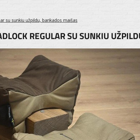
r su sunkiu užpildu, barikados maišas
DLOCK REGULAR SU SUNKIU UŽPILD