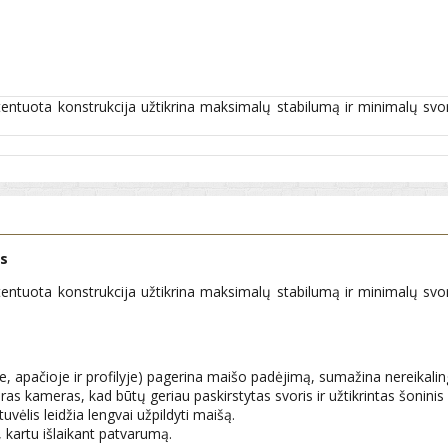
uota konstrukcija užtikrina maksimalų stabilumą ir minimalų svorį, p
as
uota konstrukcija užtikrina maksimalų stabilumą ir minimalų svorį, p
e, apačioje ir profilyje) pagerina maišo padėjimą, sumažina nereikaling
atskiras kameras, kad būtų geriau paskirstytas svoris ir užtikrintas šo
vėlis leidžia lengvai užpildyti maišą.
, kartu išlaikant patvarumą.