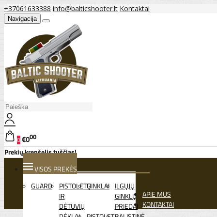
+37061633388
info@balticshooter.lt
Kontaktai
Navigacija
00
€0
0
Prekių krepšelis tuščias!
VISOS PREKĖS
GUARD
PISTOLETŲ
GINKLAI
ILGŲJŲ
APIE MUS
IR
GINKLŲ
KONTAKTAI
DĖTUVIŲ
PRIEDAI
DĖKLAI
PISTOLETŲ
BALISTINĖ