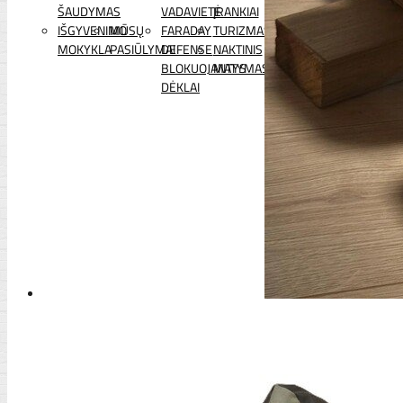
ŠAUDYMAS
VADAVIETĖ
ĮRANKIAI
IŠGYVENIMO
MŪSŲ
FARADAY
TURIZMAS
MOKYKLA
PASIŪLYMAI
DEFENSE
NAKTINIS
BLOKUOJANTYS
MATYMAS
DĖKLAI