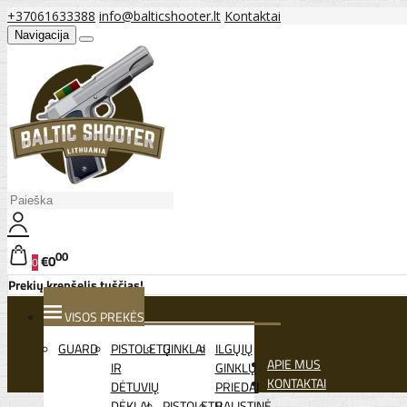
+37061633388
info@balticshooter.lt
Kontaktai
Navigacija
00
€0
0
Prekių krepšelis tuščias!
VISOS PREKĖS
GUARD
PISTOLETŲ
GINKLAI
ILGŲJŲ
APIE MUS
IR
GINKLŲ
KONTAKTAI
DĖTUVIŲ
PRIEDAI
DĖKLAI
PISTOLETŲ
BALISTINĖ