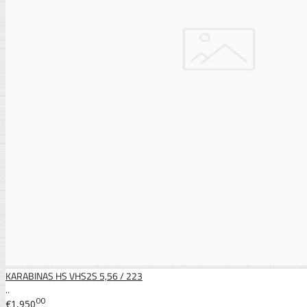
KARABINAS HS VHS2S 5,56 / 223
..
00
€1,950