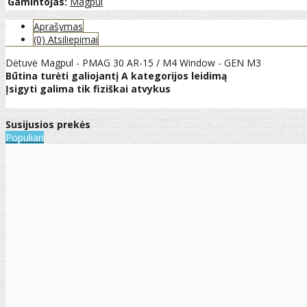
Gamintojas:
Magpul
Aprašymas
(0) Atsiliepimai
Dėtuvė Magpul - PMAG 30 AR-15 / M4 Window - GEN M3
Būtina turėti galiojantį A kategorijos leidimą
Įsigyti galima tik fiziškai atvykus
Susijusios prekės
Populiari