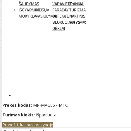
ŠAUDYMAS
VADAVIETĖ
ĮRANKIAI
IŠGYVENIMO
MŪSŲ
FARADAY
TURIZMAS
MOKYKLA
PASIŪLYMAI
DEFENSE
NAKTINIS
BLOKUOJANTYS
MATYMAS
DĖKLAI
Prekės kodas:
MP-MAG557-MTC
Turimas kiekis:
Išparduota
Pranešti, kai bus prekyboje