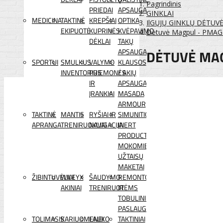
Pagrindinis
PRIEDAI
APSAUGA
GINKLAI
MEDICINA
TAKTINĖ
KREPŠIAI
OPTIKA
IlGŲJŲ GINKLŲ DĖTUV
EKIPUOTĖ
KUPRINĖS
KVĖPAVIMO
Dėtuvė Magpul - PMAG
DĖKLAI
TAKŲ
DĖTUVĖ MAG
APSAUGA
SPORTUI
SMULKUS
VALYMO
KLAUSOS
INVENTORIUS
PRIEMONĖS
/ AKIŲ
IR
APSAUGA
ĮRANKIAI
MASADA
ARMOUR
TAKTINĖ
MANTIS
RYŠIAI IR
SIMUNITION
APRANGA
TRENIRUOKLIAI
NAVIGACIJA
INERT
PRODUCTS
MOKOMIEJI
UŽTAISŲ
MAKETAI
ŽIBINTUVĖLIAI
WILEYX
ŠAUDYMO
REMONTO
AKINIAI
TRENIRUOTĖMS
IR
TOBULINIMO
PASLAUGOS
TOLIMASIS
KARIUOMENEI
LAUKO
TAKTINIAI