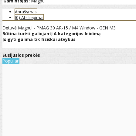
Gamintojas:
Magpul
Aprašymas
(0) Atsiliepimai
Dėtuvė Magpul - PMAG 30 AR-15 / M4 Window - GEN M3
Būtina turėti galiojantį A kategorijos leidimą
Įsigyti galima tik fiziškai atvykus
Susijusios prekės
Populiari