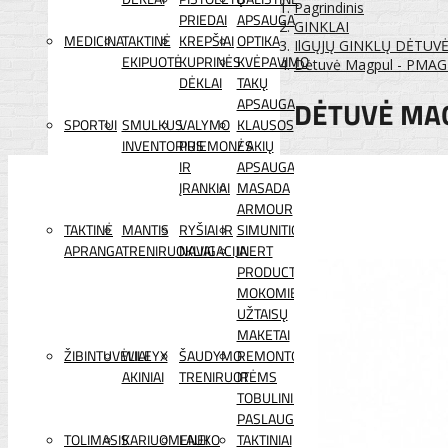
Pagrindinis
PRIEDAI
APSAUGA
GINKLAI
MEDICINA
TAKTINĖ
KREPŠIAI
OPTIKA
IlGŲJŲ GINKLŲ DĖTUV
EKIPUOTĖ
KUPRINĖS
KVĖPAVIMO
Dėtuvė Magpul - PMAG
DĖKLAI
TAKŲ
DĖTUVĖ MAG
APSAUGA
SPORTUI
SMULKUS
VALYMO
KLAUSOS
INVENTORIUS
PRIEMONĖS
/ AKIŲ
IR
APSAUGA
ĮRANKIAI
MASADA
ARMOUR
TAKTINĖ
MANTIS
RYŠIAI IR
SIMUNITION
APRANGA
TRENIRUOKLIAI
NAVIGACIJA
INERT
PRODUCTS
MOKOMIEJI
UŽTAISŲ
MAKETAI
ŽIBINTUVĖLIAI
WILEYX
ŠAUDYMO
REMONTO
AKINIAI
TRENIRUOTĖMS
IR
TOBULINIMO
PASLAUGOS
TOLIMASIS
KARIUOMENEI
LAUKO
TAKTINIAI