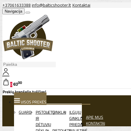
+37061633388
info@balticshooter.lt
Kontaktai
Navigacija
00
€0
0
Prekių krepšelis tuščias!
VISOS PREKĖS
GUARD
PISTOLETŲ
GINKLAI
ILGŲJŲ
APIE MUS
IR
GINKLŲ
KONTAKTAI
DĖTUVIŲ
PRIEDAI
DĖKLAI
PISTOLETŲ
BALISTINĖ