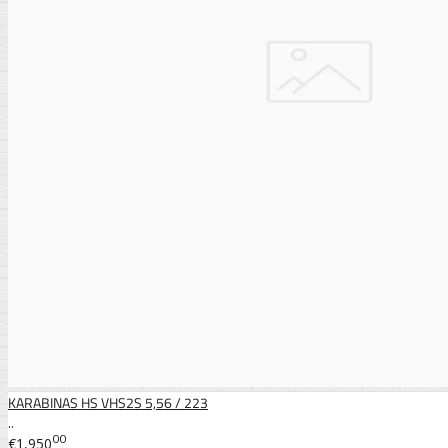
KARABINAS HS VHS2S 5,56 / 223
..
00
€1,950