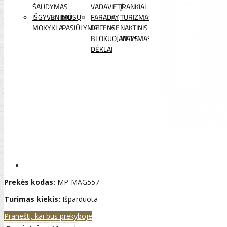
ŠAUDYMAS
VADAVIETĖ
ĮRANKIAI
IŠGYVENIMO
MŪSŲ
FARADAY
TURIZMAS
MOKYKLA
PASIŪLYMAI
DEFENSE
NAKTINIS
BLOKUOJANTYS
MATYMAS
DĖKLAI
Prekės kodas:
MP-MAG557
Turimas kiekis:
Išparduota
Pranešti, kai bus prekyboje