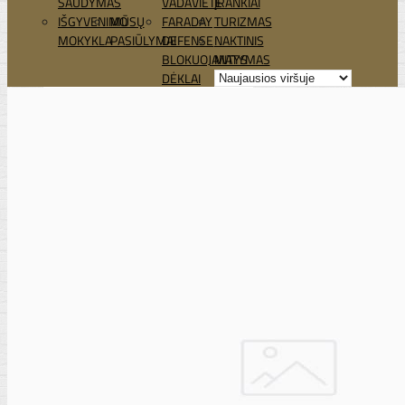
ŠAUDYMAS
VADAVIETĖ
ĮRANKIAI
IŠGYVENIMO
MŪSŲ
FARADAY
TURIZMAS
MOKYKLA
PASIŪLYMAI
DEFENSE
NAKTINIS
BLOKUOJANTYS
MATYMAS
DĖKLAI