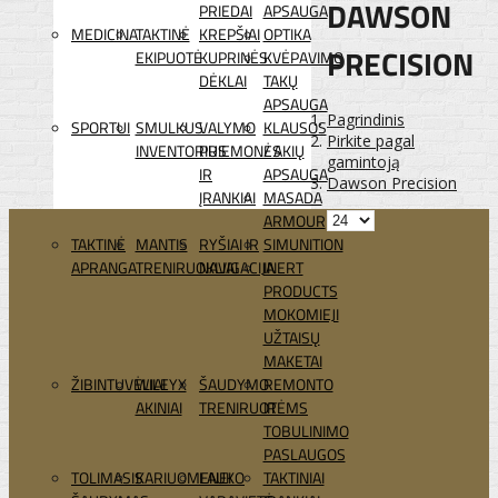
DAWSON
PRIEDAI
APSAUGA
MEDICINA
TAKTINĖ
KREPŠIAI
OPTIKA
PRECISION
EKIPUOTĖ
KUPRINĖS
KVĖPAVIMO
DĖKLAI
TAKŲ
APSAUGA
Pagrindinis
SPORTUI
SMULKUS
VALYMO
KLAUSOS
Pirkite pagal
INVENTORIUS
PRIEMONĖS
/ AKIŲ
gamintoją
IR
APSAUGA
Dawson Precision
ĮRANKIAI
MASADA
ARMOUR
TAKTINĖ
MANTIS
RYŠIAI IR
SIMUNITION
APRANGA
TRENIRUOKLIAI
NAVIGACIJA
INERT
PRODUCTS
MOKOMIEJI
UŽTAISŲ
MAKETAI
ŽIBINTUVĖLIAI
WILEYX
ŠAUDYMO
REMONTO
AKINIAI
TRENIRUOTĖMS
IR
TOBULINIMO
PASLAUGOS
TOLIMASIS
KARIUOMENEI
LAUKO
TAKTINIAI