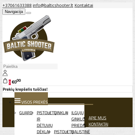
+37061633388
info@balticshooter.lt
Kontaktai
Navigacija
00
€0
0
Prekių krepšelis tuščias!
VISOS PREKĖS
GUARD
PISTOLETŲ
GINKLAI
ILGŲJŲ
APIE MUS
IR
GINKLŲ
KONTAKTAI
DĖTUVIŲ
PRIEDAI
DĖKLAI
PISTOLETŲ
BALISTINĖ