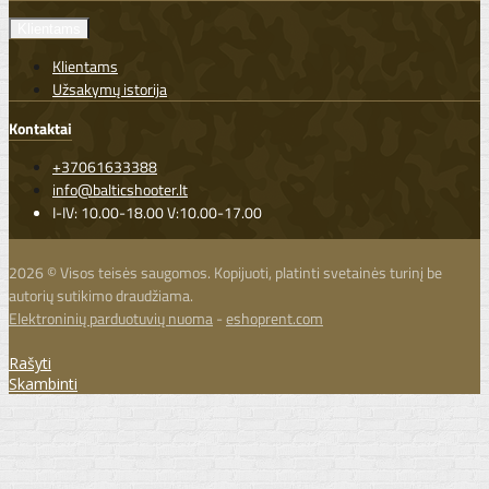
Klientams
Klientams
Užsakymų istorija
Kontaktai
+37061633388
info@balticshooter.lt
I-IV: 10.00-18.00 V:10.00-17.00
2026 © Visos teisės saugomos. Kopijuoti, platinti svetainės turinį be
autorių sutikimo draudžiama.
Elektroninių parduotuvių nuoma
-
eshoprent.com
Rašyti
Skambinti