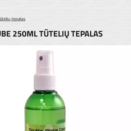
telių tepalas
UBE 250ML TŪTELIŲ TEPALAS