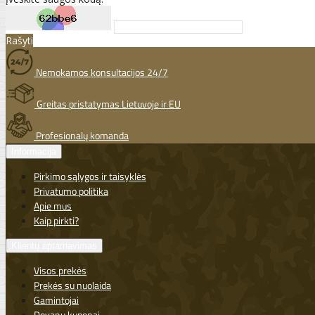
Rašyti
Nemokamos konsultacijos 24/7
Greitas pristatymas Lietuvoje ir EU
Profesionalų komanda
Informacija
Pirkimo sąlygos ir taisyklės
Privatumo politika
Apie mus
Kaip pirkti?
Klientų aptarnavimas
Visos prekės
Prekės su nuolaida
Gamintojai
Dovanų kuponai