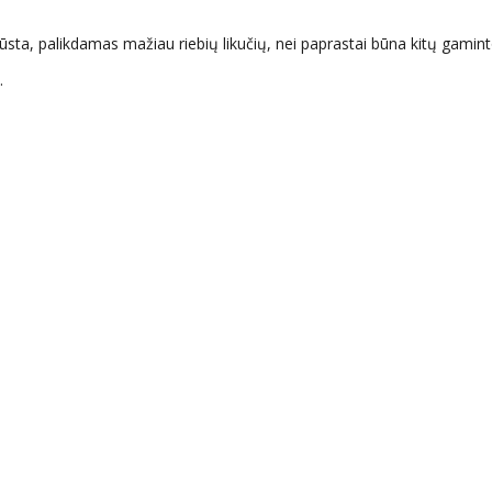
žiūsta, palikdamas mažiau riebių likučių, nei paprastai būna kitų gamint
.