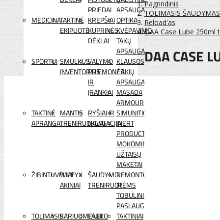
Pagrindinis
PRIEDAI
APSAUGA
TOLIMASIS ŠAUDYMAS
MEDICINA
TAKTINĖ
KREPŠIAI
OPTIKA
Reload'as
EKIPUOTĖ
KUPRINĖS
KVĖPAVIMO
DAA Case Lube 250ml tū
DĖKLAI
TAKŲ
DAA CASE L
APSAUGA
SPORTUI
SMULKUS
VALYMO
KLAUSOS
INVENTORIUS
PRIEMONĖS
/ AKIŲ
IR
APSAUGA
ĮRANKIAI
MASADA
ARMOUR
TAKTINĖ
MANTIS
RYŠIAI IR
SIMUNITION
APRANGA
TRENIRUOKLIAI
NAVIGACIJA
INERT
PRODUCTS
MOKOMIEJI
UŽTAISŲ
MAKETAI
ŽIBINTUVĖLIAI
WILEYX
ŠAUDYMO
REMONTO
AKINIAI
TRENIRUOTĖMS
IR
TOBULINIMO
PASLAUGOS
TOLIMASIS
KARIUOMENEI
LAUKO
TAKTINIAI