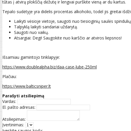
tūtas į atvirą plokščią dėžutę ir lengvai purškite vieną ar du kartus.
Tepalo sudėtyje yra didelis procentas alkoholio, todėl jis greitai išd
Laikyti vėsioje vietoje, saugoti nuo tiesioginių saulės spindulių
Talpyklą laikyti sandariai uždarytą.
Saugoti nuo vaikų.
Atsargiai: Degi! Saugokite nuo karščio ar atviros liepsnos!
Išsamiau gamintojo tinklapyje:
https://www.doublealpha.biz/daa-case-lube-250ml
Plačiau:
https://www.balticsniper.lt
Parašyti atsiliepimą
Vardas:
El. pašto adresas:
Atsiliepimas:
Įvertinimas:
Įveskite saugos kodą: