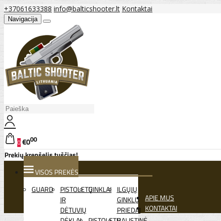
+37061633388
info@balticshooter.lt
Kontaktai
Navigacija
00
€0
0
Prekių krepšelis tuščias!
VISOS PREKĖS
GUARD
PISTOLETŲ
GINKLAI
ILGŲJŲ
APIE MUS
IR
GINKLŲ
KONTAKTAI
DĖTUVIŲ
PRIEDAI
DĖKLAI
PISTOLETŲ
BALISTINĖ