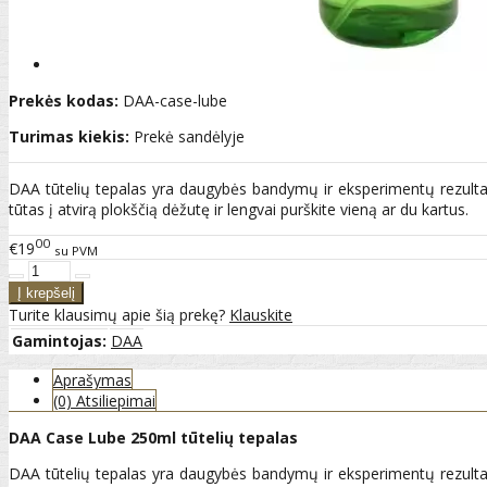
Prekės kodas:
DAA-case-lube
Turimas kiekis:
Prekė sandėlyje
DAA tūtelių tepalas yra daugybės bandymų ir eksperimentų rezultatas
tūtas į atvirą plokščią dėžutę ir lengvai purškite vieną ar du kartus.
00
€19
su PVM
Turite klausimų apie šią prekę?
Klauskite
Gamintojas:
DAA
Aprašymas
(0) Atsiliepimai
DAA Case Lube 250ml tūtelių tepalas
DAA tūtelių tepalas yra daugybės bandymų ir eksperimentų rezultatas