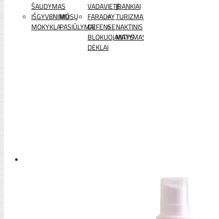
ŠAUDYMAS
VADAVIETĖ
ĮRANKIAI
IŠGYVENIMO
MŪSŲ
FARADAY
TURIZMAS
MOKYKLA
PASIŪLYMAI
DEFENSE
NAKTINIS
BLOKUOJANTYS
MATYMAS
DĖKLAI