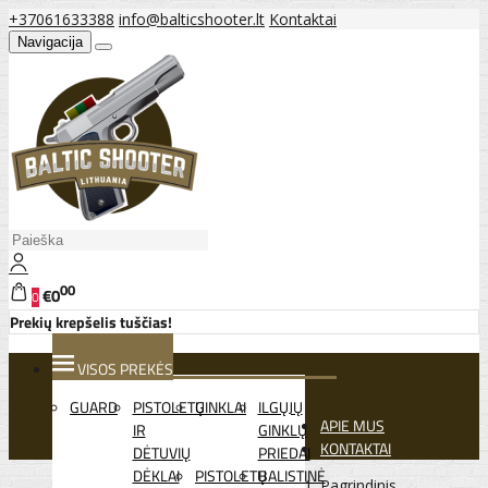
+37061633388
info@balticshooter.lt
Kontaktai
Navigacija
00
€0
0
Prekių krepšelis tuščias!
VISOS PREKĖS
GUARD
PISTOLETŲ
GINKLAI
ILGŲJŲ
APIE MUS
IR
GINKLŲ
KONTAKTAI
DĖTUVIŲ
PRIEDAI
DĖKLAI
PISTOLETŲ
BALISTINĖ
Pagrindinis