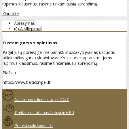
rūpimus klausimus, rasime tinkamiausią sprendimą.
Klauskite
Aprašymas
(0) Atsiliepimai
Custom garso slopintuvas
Pagal jūsų poreikį galime parinkti ir užsakyti įvairias užduotis
atliekančius garso slopintuvus. Kreipkitės ir aptarsime jums
rūpimus klausimus, rasime tinkamiausią sprendimą.
Plačiau:
https://www.balticsniper.lt
Nemokamos konsultacijos 24/7
Greitas pristatymas Lietuvoje ir EU
Profesionalų komanda