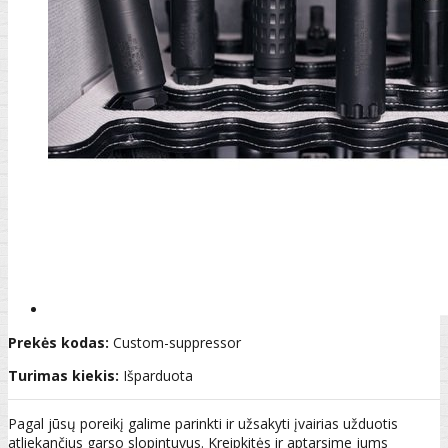
Prekės kodas:
Custom-suppressor
Turimas kiekis:
Išparduota
Pagal jūsų poreikį galime parinkti ir užsakyti įvairias užduotis
atliekančius garso slopintuvus. Kreipkitės ir aptarsime jums