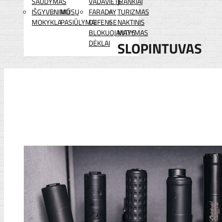
ŠAUDYMAS
VADAVIETĖ
ĮRANKIAI
IŠGYVENIMO
MŪSŲ
FARADAY
TURIZMAS
MOKYKLA
PASIŪLYMAI
DEFENSE
NAKTINIS
BLOKUOJANTYS
MATYMAS
DĖKLAI
SLOPINTUVAS