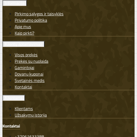
Informacija
Pirkimo sąlygos ir taisyklės
Privatumo politika
Apie mus
Kaip pirkti?
Klientų aptarnavimas
Visos prekės
Prekės su nuolaida
Gamintojai
Dovanų kuponai
Svetainės medis
Kontaktai
Klientams
Klientams
Užsakymų istorija
Kontaktai
+37061633388