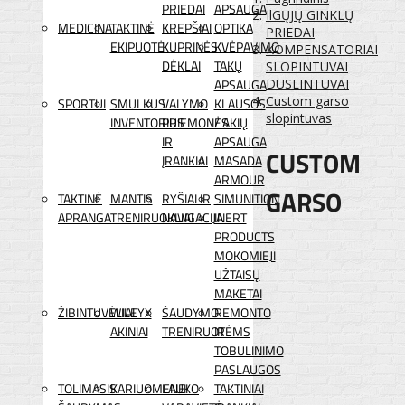
PRIEDAI
APSAUGA
IlGŲJŲ GINKLŲ
MEDICINA
TAKTINĖ
KREPŠIAI
OPTIKA
PRIEDAI
EKIPUOTĖ
KUPRINĖS
KVĖPAVIMO
KOMPENSATORIAI
DĖKLAI
TAKŲ
SLOPINTUVAI
APSAUGA
DUSLINTUVAI
Custom garso
SPORTUI
SMULKUS
VALYMO
KLAUSOS
slopintuvas
INVENTORIUS
PRIEMONĖS
/ AKIŲ
IR
APSAUGA
CUSTOM
ĮRANKIAI
MASADA
ARMOUR
GARSO
TAKTINĖ
MANTIS
RYŠIAI IR
SIMUNITION
APRANGA
TRENIRUOKLIAI
NAVIGACIJA
INERT
PRODUCTS
MOKOMIEJI
UŽTAISŲ
MAKETAI
ŽIBINTUVĖLIAI
WILEYX
ŠAUDYMO
REMONTO
AKINIAI
TRENIRUOTĖMS
IR
TOBULINIMO
PASLAUGOS
TOLIMASIS
KARIUOMENEI
LAUKO
TAKTINIAI