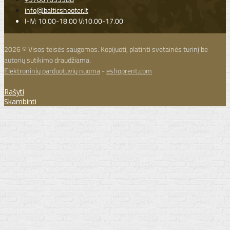
info@balticshooter.lt
I-IV: 10.00-18.00 V:10.00-17.00
2026 © Visos teisės saugomos. Kopijuoti, platinti svetainės turinį be
autorių sutikimo draudžiama.
Elektroninių parduotuvių nuoma
-
eshoprent.com
Rašyti
Skambinti